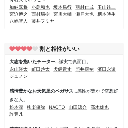
加納嘉将
小島和也
坂本昌行
羽村仁成
玉山鉄二
宮迫博之
西村瑞樹
宮川大輔
瀬戸大也
柄本時生
八嶋智人
藤井フミヤ
割と相性がいい
大志を抱いたチーター
…誠実で真面目。
永山瑛太
町田啓太
犬飼貴丈
照井康祐
濱田永遠
ジュノン
感情豊かなお天気屋のペガサス
…感性が豊かで空想好
きな人。
松本潤
柳楽優弥
NAOTO
山田涼介
髙木雄也
許豊凡