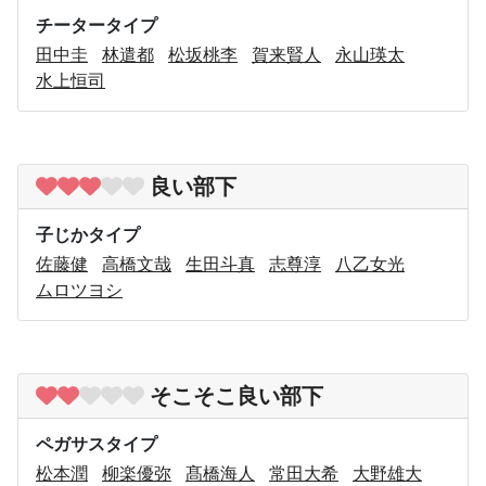
チータータイプ
田中圭
林遣都
松坂桃李
賀来賢人
永山瑛太
水上恒司
良い部下
子じかタイプ
佐藤健
高橋文哉
生田斗真
志尊淳
八乙女光
ムロツヨシ
そこそこ良い部下
ペガサスタイプ
松本潤
柳楽優弥
髙橋海人
常田大希
大野雄大