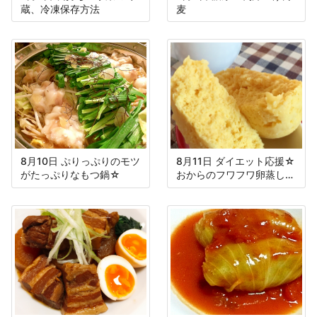
蔵、冷凍保存方法
麦
8月10日 ぷりっぷりのモツ
8月11日 ダイエット応援☆
がたっぷりなもつ鍋☆
おからのフワフワ卵蒸しパ
ン