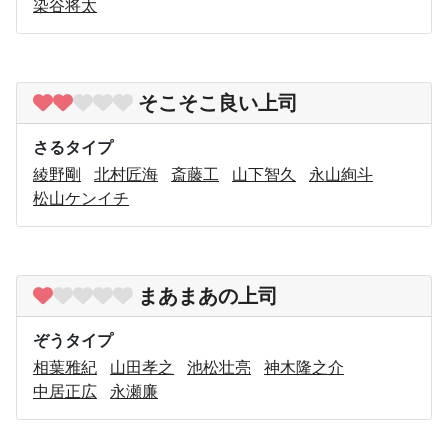
染谷将太
そこそこ良い上司
さるタイプ
綾野剛
北村匠海
斎藤工
山下智久
永山絢斗
松山ケンイチ
まあまあの上司
ぞうタイプ
相葉雅紀
山田孝之
池松壮亮
神木隆之介
中居正広
永瀬廉