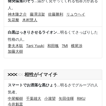
猪突猛進のぞう
…温かく見守ってくれる包容力がある
人。
神木隆之介
藤澤涼架
佐藤勝利
リュウヘイ
矢花黎
木村慧人
白黒はっきりさせるライオン
…明るくてさっぱりした
性格の人。
妻夫木聡
Tani Yuuki
和田颯
?MI
横尾渉
加藤大樹
相性がイマイチ
スマートでお洒落な黒ひょう
…明るさでグループの人
気者。
中尾暢樹
千葉雄大
小瀧望
矢田佳暉
RIKU
今井魁里