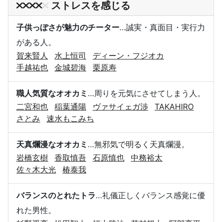
ストレスを感じる
子供っぽさが魅力のチーター
…誠実・真面目・実行力
がある人。
賀来賢人
水上恒司
ディーン・フジオカ
手越祐也
金城碧海
栗原寿
職人気質なオオカミ
…周りを元気にさせてしまう人。
二宮和也
稲葉通陽
ヴァサイェガ渉
TAKAHIRO
さとみ
速水もこみち
天真爛漫なオオカミ
…無邪気で明るく天真爛漫。
岩橋玄樹
香取慎吾
石原慎也
中務裕太
佐々木大光
椿泰我
バランスのとれたトラ
…礼儀正しくバランス感覚に優
れた男性。