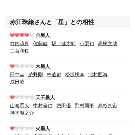
赤江珠緒さんと「星」との相性
金星人
竹内涼真
佐藤健
坂口健太郎
小栗旬
高橋文哉
二宮和也
木星人
田中圭
綾野剛
林遣都
松坂桃李
北村匠海
成田凌
天王星人
山﨑賢人
中村倫也
城田優
野村周平
高杉真宙
神木隆之介
火星人