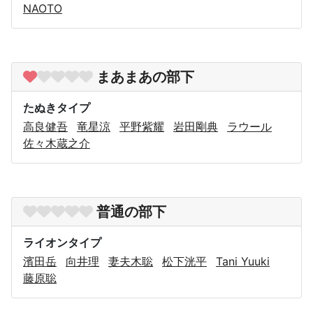
NAOTO
まあまあの部下
たぬきタイプ
高良健吾
竜星涼
平野紫耀
岩田剛典
ラウール
佐々木蔵之介
普通の部下
ライオンタイプ
濱田岳
向井理
妻夫木聡
松下洸平
Tani Yuuki
藤原聡