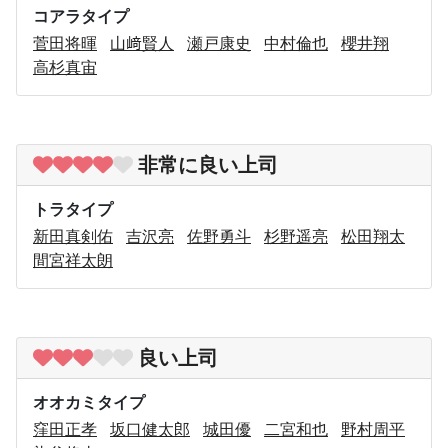
コアラタイプ
菅田将暉
山﨑賢人
瀬戸康史
中村倫也
櫻井翔
高杉真宙
非常に良い上司
トラタイプ
新田真剣佑
吉沢亮
佐野勇斗
杉野遥亮
松田翔太
間宮祥太朗
良い上司
オオカミタイプ
窪田正孝
坂口健太郎
城田優
二宮和也
野村周平