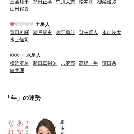
三浦翔平
窪田正孝
中川大志
松本潤
柳楽優弥
山田裕貴
土星人
菅田将暉
瀬戸康史
佐野勇斗
賀来賢人
永山瑛太
水上恒司
水星人
横浜流星
新田真剣佑
吉沢亮
高橋一生
濱田岳
向井理
「年」の運勢