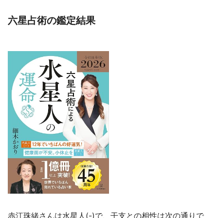
六星占術の鑑定結果
赤江珠緒さんは水星人(-)で、干支との相性は次の通りで