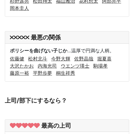
杉野遥亮
松田翔太
福山雅治
花村想太
阿部亮平
岡本圭人
最悪の関係
ポリシーを曲げない子じか
…温厚で円満な人柄。
佐藤健
松村北斗
今野大輝
佐野晶哉
堀夏喜
大沢たかお
内海光司
ウエンツ瑛士
駒場孝
藤原一裕
平野歩夢
桐生祥秀
上司/部下にするなら？
最高の上司