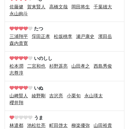
佐藤健
賀来賢人
高橋文哉
岡田将生
千葉雄大
永山絢斗
たつ
三浦翔平
窪田正孝
松坂桃李
瀬戸康史
濱田岳
森内貴寛
いのしし
松本潤
二宮和也
杉野遥亮
山田孝之
西島秀俊
志尊淳
いぬ
山﨑賢人
綾野剛
吉沢亮
小栗旬
永山瑛太
櫻井翔
うま
林遣都
池松壮亮
町田啓太
柳楽優弥
山田裕貴