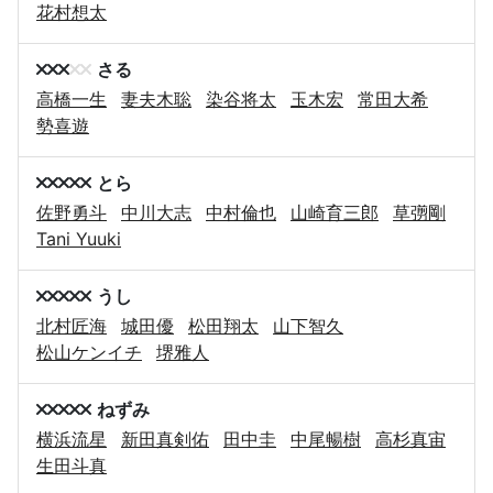
花村想太
さる
高橋一生
妻夫木聡
染谷将太
玉木宏
常田大希
勢喜遊
とら
佐野勇斗
中川大志
中村倫也
山崎育三郎
草彅剛
Tani Yuuki
うし
北村匠海
城田優
松田翔太
山下智久
松山ケンイチ
堺雅人
ねずみ
横浜流星
新田真剣佑
田中圭
中尾暢樹
高杉真宙
生田斗真