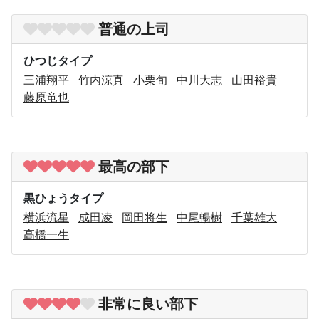
普通の上司
ひつじタイプ
三浦翔平
竹内涼真
小栗旬
中川大志
山田裕貴
藤原竜也
最高の部下
黒ひょうタイプ
横浜流星
成田凌
岡田将生
中尾暢樹
千葉雄大
高橋一生
非常に良い部下