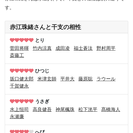
す。
赤江珠緒さんと干支の相性
とり
菅田将暉
竹内涼真
成田凌
福士蒼汰
野村周平
斎藤工
ひつじ
坂口健太郎
米津玄師
平井大
藤原聡
ラウール
千賀健永
うさぎ
水上恒司
高良健吾
神尾楓珠
松下洸平
髙橋海人
永瀬廉
へび