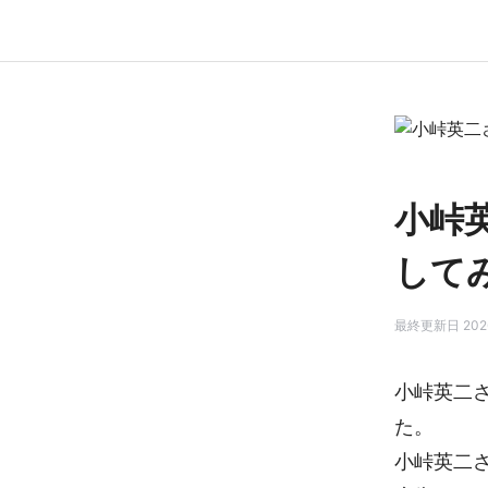
小峠
して
最終更新日 2026
小峠英二
た。
小峠英二