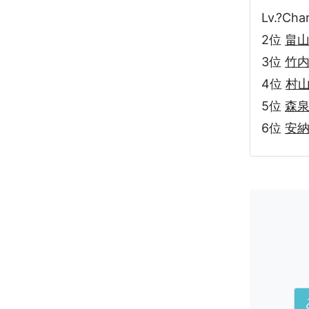
Lv.?Ch
2位
畠
3位
竹
4位
村
5位
森
6位
安