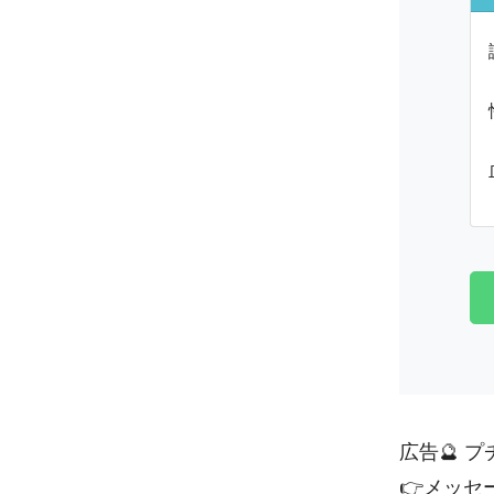
広告🔮 
👉
メッセ