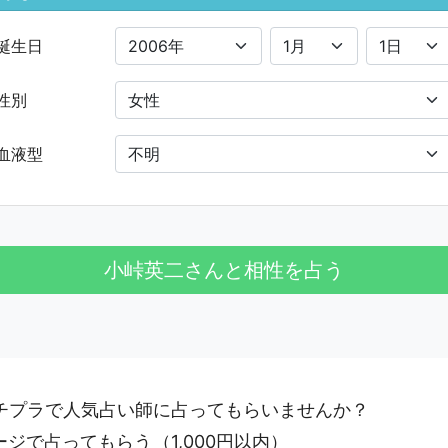
誕生日
性別
血液型
プチプラで人気占い師に占ってもらいませんか？
ージで占ってもらう
（1,000円以内）