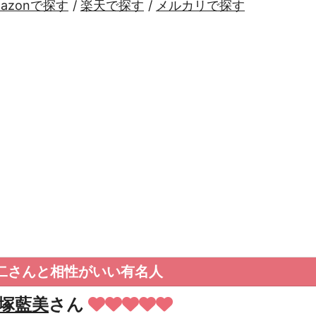
mazonで探す
/
楽天で探す
/
メルカリで探す
二さんと相性がいい有名人
塚藍美
さん