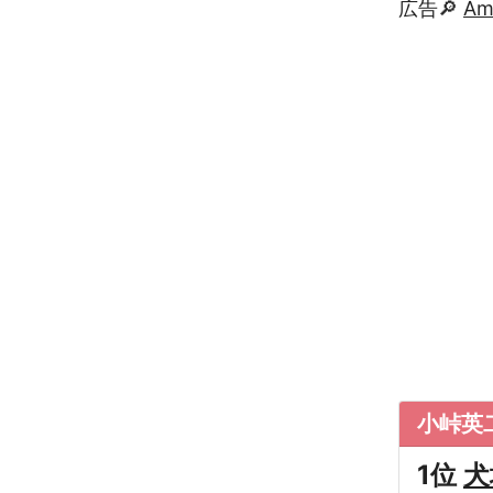
広告🔎
A
小峠英
1位
犬