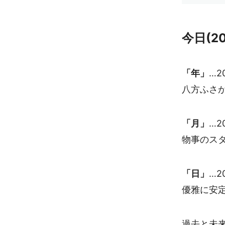
今日(2
「年」
…2
八方ふさ
「月」
…2
物事のス
「日」
…2
優雅に安
過去と未