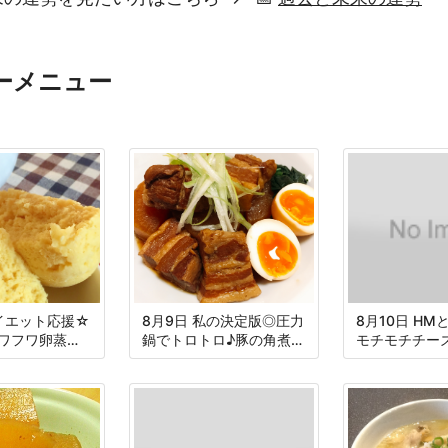
ーメニュー
ダイエット応援☆
8月9日 私の決定版◎圧力
8月10日 H
ワフワ卵蒸し
鍋でトロトロ♪豚の角煮＆
モチモチチー
大根
ンデケージョ