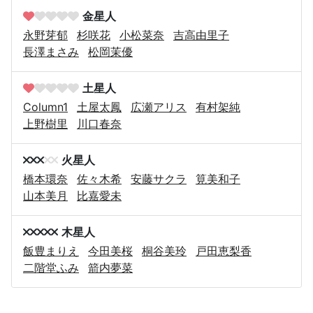
金星人
永野芽郁
杉咲花
小松菜奈
吉高由里子
長澤まさみ
松岡茉優
土星人
Column1
土屋太鳳
広瀬アリス
有村架純
上野樹里
川口春奈
火星人
橋本環奈
佐々木希
安藤サクラ
筧美和子
山本美月
比嘉愛未
木星人
飯豊まりえ
今田美桜
桐谷美玲
戸田恵梨香
二階堂ふみ
箭内夢菜