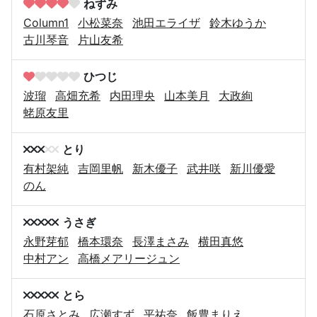
ねずみ
Column1
小松菜奈
池田エライザ
鈴木ゆうか
古川琴音
片山友希
ひつじ
波瑠
高畑充希
内田理央
山本美月
大政絢
蛯原友里
とり
有村架純
吉岡里帆
新木優子
武井咲
新川優愛
のん
うさぎ
永野芽郁
橋本環奈
長澤まさみ
横田真悠
中村アン
高橋メアリージュン
とら
石原さとみ
広瀬すず
平祐奈
飯豊まりえ