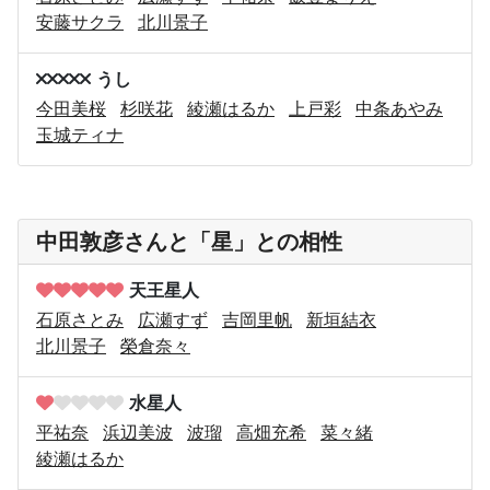
安藤サクラ
北川景子
うし
今田美桜
杉咲花
綾瀬はるか
上戸彩
中条あやみ
玉城ティナ
中田敦彦さんと「星」との相性
天王星人
石原さとみ
広瀬すず
吉岡里帆
新垣結衣
北川景子
榮倉奈々
水星人
平祐奈
浜辺美波
波瑠
高畑充希
菜々緒
綾瀬はるか