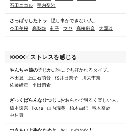
石田ニコル
宇内梨沙
さっぱりしたトラ
…隠し事ができない人。
今田美桜
高梨臨
莉子
マヤ
髙橋彩音
大園玲
ストレスを感じる
やんちゃ娘の子じか
…誰にでも好かれるタイプ。
本田翼
上白石萌音
桜井日奈子
川栄李奈
佐藤綺星
平田侑希
ざっくばらんなひつじ
…おおらかで明るく楽しい人。
橋本環奈
ikura
山内瑞葵
柏木由紀
弓木奈於
中村舞
つきあい上手なたぬき
…おしとやかな人。