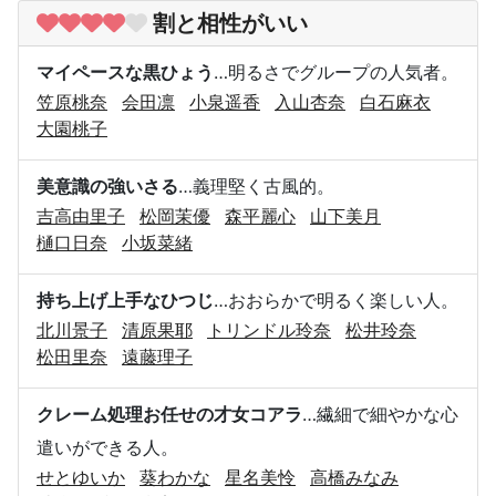
割と相性がいい
マイペースな黒ひょう
…明るさでグループの人気者。
笠原桃奈
会田凛
小泉遥香
入山杏奈
白石麻衣
大園桃子
美意識の強いさる
…義理堅く古風的。
吉高由里子
松岡茉優
森平麗心
山下美月
樋口日奈
小坂菜緒
持ち上げ上手なひつじ
…おおらかで明るく楽しい人。
北川景子
清原果耶
トリンドル玲奈
松井玲奈
松田里奈
遠藤理子
クレーム処理お任せの才女コアラ
…繊細で細やかな心
遣いができる人。
せとゆいか
葵わかな
星名美怜
高橋みなみ