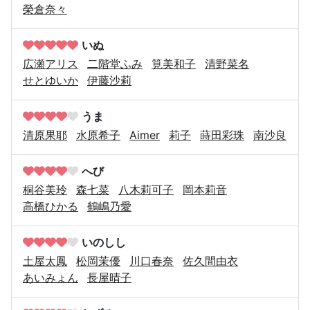
榮倉奈々
いぬ
広瀬アリス
二階堂ふみ
筧美和子
清野菜名
せとゆいか
伊藤沙莉
うま
清原果耶
水原希子
Aimer
莉子
蒔田彩珠
南沙良
へび
桐谷美玲
森七菜
八木莉可子
岡本莉音
高橋ひかる
鶴嶋乃愛
いのしし
土屋太鳳
松岡茉優
川口春奈
佐久間由衣
あいみょん
長屋晴子