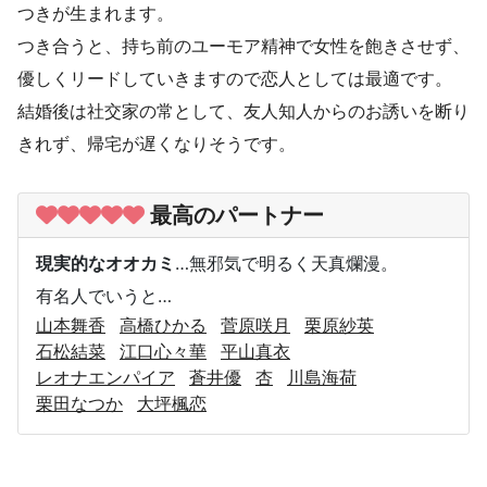
つきが生まれます。
つき合うと、持ち前のユーモア精神で女性を飽きさせず、
優しくリードしていきますので恋人としては最適です。
結婚後は社交家の常として、友人知人からのお誘いを断り
きれず、帰宅が遅くなりそうです。
最高のパートナー
現実的なオオカミ
…無邪気で明るく天真爛漫。
有名人でいうと…
山本舞香
高橋ひかる
菅原咲月
栗原紗英
石松結菜
江口心々華
平山真衣
レオナエンパイア
蒼井優
杏
川島海荷
栗田なつか
大坪楓恋