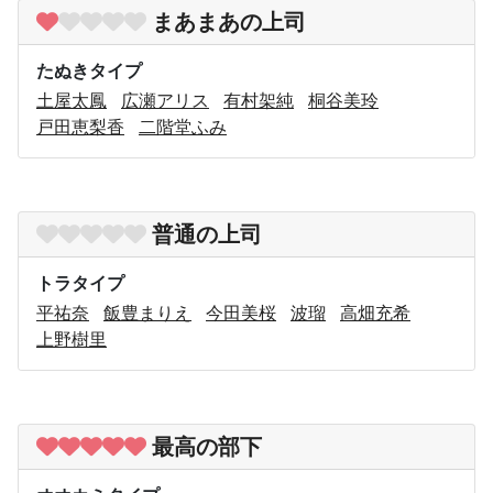
まあまあの上司
たぬきタイプ
土屋太鳳
広瀬アリス
有村架純
桐谷美玲
戸田恵梨香
二階堂ふみ
普通の上司
トラタイプ
平祐奈
飯豊まりえ
今田美桜
波瑠
高畑充希
上野樹里
最高の部下