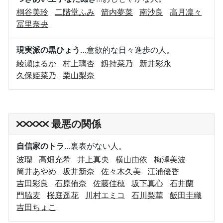
桐谷美玲
二階堂ふみ
箭内夢菜
南沙良
高月凛々
冨里奈央
現実派の黒ひょう
…意欲的な日々進歩の人。
綾瀬はるか
村上璃杏
釼持菜乃
新井彩永
久保姫菜乃
栗山梨奈
最悪の関係
自信家のトラ
…裏表がない人。
波瑠
高畑充希
井上真央
横山由依
梅澤美波
筒井あやめ
坂井新奈
佐々木久美
江浦優香
吉田彩良
石原侑奈
佐藤佳穂
坂下真心
石井蘭
門脇麦
桜庭遥花
川村エミコ
石川梨華
飯田圭織
吉田ちょこ