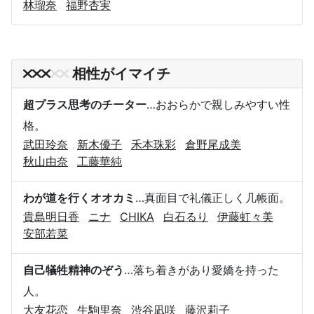
林瑠奈
福野杏実
相性がイマイチ
超プラス思考のチーター
…おおらかで親しみやすい性
格。
武田玲奈
新木優子
禾本珠彩
倉野尾成美
秋山由奈
工藤華純
わが道を行くオオカミ
…真面目で礼儀正しく几帳面。
貴島明日香
ニナ
CHIKA
白石るり
伊藤虹々美
安部若菜
自己犠牲精神のぞう
…落ち着きがあり愛嬌を持った
人。
大友花恋
生駒里奈
渋谷凪咲
藤沢莉子