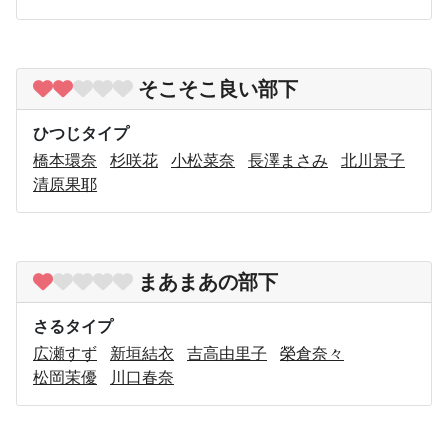
そこそこ良い部下
ひつじタイプ
橋本環奈
杉咲花
小松菜奈
長澤まさみ
北川景子
清原果耶
まあまあの部下
さるタイプ
広瀬すず
新垣結衣
吉高由里子
榮倉奈々
松岡茉優
川口春奈