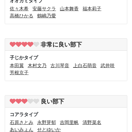
オオカミタイプ
佐々木希
安藤サクラ
山本舞香
福本莉子
高橋ひかる
鶴嶋乃愛
非常に良い部下
子じかタイプ
本田翼
木村文乃
古川琴音
上白石萌音
武井咲
芳根京子
良い部下
コアラタイプ
石原さとみ
永野芽郁
吉岡里帆
清野菜名
あいみょん
せとゆいか