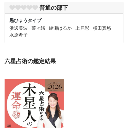
普通の部下
黒ひょうタイプ
浜辺美波
菜々緒
綾瀬はるか
上戸彩
横田真悠
水原希子
六星占術の鑑定結果