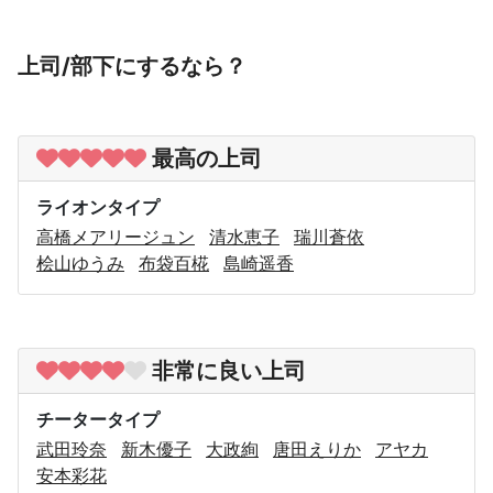
上司/部下にするなら？
最高の上司
ライオンタイプ
高橋メアリージュン
清水恵子
瑞川蒼依
桧山ゆうみ
布袋百椛
島崎遥香
非常に良い上司
チータータイプ
武田玲奈
新木優子
大政絢
唐田えりか
アヤカ
安本彩花