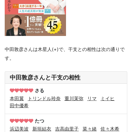
中田敦彦さんは木星人(+)で、干支との相性は次の通りで
す。
中田敦彦さんと干支の相性
さる
本田翼
トリンドル玲奈
重川茉弥
リマ
ミイヒ
田中優希
たつ
浜辺美波
新垣結衣
吉高由里子
菜々緒
佐々木希