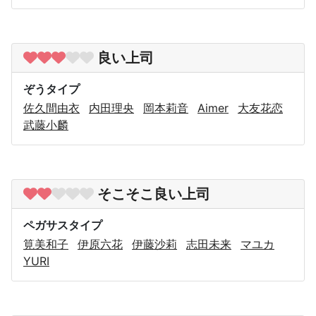
良い上司
ぞうタイプ
佐久間由衣
内田理央
岡本莉音
Aimer
大友花恋
武藤小麟
そこそこ良い上司
ペガサスタイプ
筧美和子
伊原六花
伊藤沙莉
志田未来
マユカ
YURI