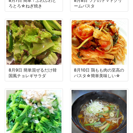
8月7日 簡単！ふわふわと
8月8日 ツナのトマトクリ
ろとろ☆ねぎ焼き
ームパスタ
8月9日 簡単混ぜるだけ韓
8月10日 鶏もも肉の至高の
国風チョレギサラダ
パスタ☆簡単美味しい☆