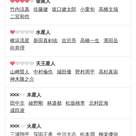
金星人
竹内涼真
佐藤健
坂口健太郎
小栗旬
高橋文哉
二宮和也
水星人
横浜流星
新田真剣佑
吉沢亮
高橋一生
濱田岳
向井理
天王星人
山﨑賢人
中村倫也
城田優
野村周平
高杉真宙
神木隆之介
木星人
田中圭
綾野剛
林遣都
松坂桃李
北村匠海
成田凌
火星人
三浦翔平
窪田正孝
中川大志
松本潤
柳楽優弥