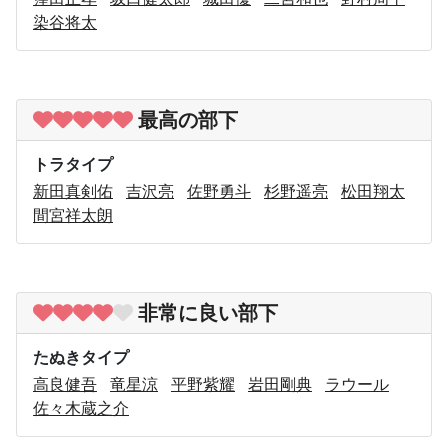
染谷将太
最高の部下
トラタイプ
新田真剣佑
吉沢亮
佐野勇斗
杉野遥亮
松田翔太
間宮祥太朗
非常に良い部下
たぬきタイプ
高良健吾
竜星涼
平野紫耀
岩田剛典
ラウール
佐々木蔵之介