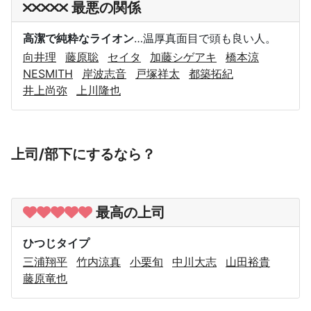
最悪の関係
高潔で純粋なライオン
…温厚真面目で頭も良い人。
向井理
藤原聡
セイタ
加藤シゲアキ
橋本涼
NESMITH
岸波志音
戸塚祥太
都築拓紀
井上尚弥
上川隆也
上司/部下にするなら？
最高の上司
ひつじタイプ
三浦翔平
竹内涼真
小栗旬
中川大志
山田裕貴
藤原竜也