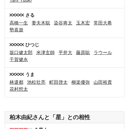
さる
高橋一生
妻夫木聡
染谷将太
玉木宏
常田大希
勢喜遊
ひつじ
坂口健太郎
米津玄師
平井大
藤原聡
ラウール
千賀健永
うま
林遣都
池松壮亮
町田啓太
柳楽優弥
山田裕貴
花村想太
柏木由紀さんと「星」との相性