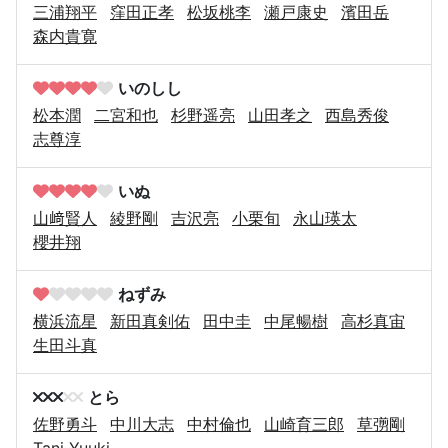
三浦翔平
窪田正孝
松坂桃李
瀬戸康史
濱田岳
森内貴寛
いのしし
松本潤
二宮和也
杉野遥亮
山田孝之
西島秀俊
志尊淳
いぬ
山﨑賢人
綾野剛
吉沢亮
小栗旬
永山瑛太
櫻井翔
ねずみ
横浜流星
新田真剣佑
田中圭
中尾暢樹
高杉真宙
生田斗真
とら
佐野勇斗
中川大志
中村倫也
山崎育三郎
草彅剛
Tani Yuuki