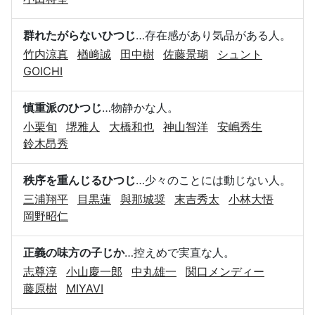
群れたがらないひつじ
…存在感があり気品がある人。
竹内涼真
楢﨑誠
田中樹
佐藤景瑚
シュント
GOICHI
慎重派のひつじ
…物静かな人。
小栗旬
堺雅人
大橋和也
神山智洋
安嶋秀生
鈴木昂秀
秩序を重んじるひつじ
…少々のことには動じない人。
三浦翔平
目黒蓮
與那城奨
末吉秀太
小林大悟
岡野昭仁
正義の味方の子じか
…控えめで実直な人。
志尊淳
小山慶一郎
中丸雄一
関口メンディー
藤原樹
MIYAVI