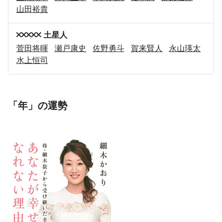
山田裕貴
土星人
菅田将暉
瀬戸康史
佐野勇斗
賀来賢人
永山瑛太
水上恒司
「年」の運勢