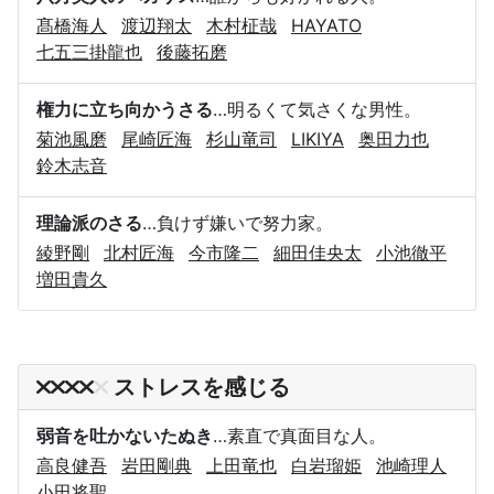
髙橋海人
渡辺翔太
木村柾哉
HAYATO
七五三掛龍也
後藤拓磨
権力に立ち向かうさる
…明るくて気さくな男性。
菊池風磨
尾崎匠海
杉山竜司
LIKIYA
奥田力也
鈴木志音
理論派のさる
…負けず嫌いで努力家。
綾野剛
北村匠海
今市隆二
細田佳央太
小池徹平
増田貴久
ストレスを感じる
弱音を吐かないたぬき
…素直で真面目な人。
高良健吾
岩田剛典
上田竜也
白岩瑠姫
池崎理人
小田将聖