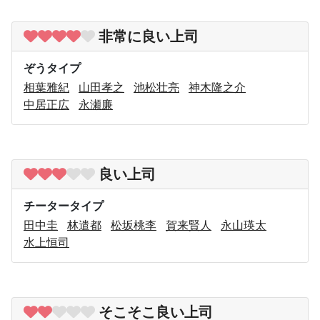
非常に良い上司
ぞうタイプ
相葉雅紀
山田孝之
池松壮亮
神木隆之介
中居正広
永瀬廉
良い上司
チータータイプ
田中圭
林遣都
松坂桃李
賀来賢人
永山瑛太
水上恒司
そこそこ良い上司