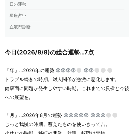
日の運勢
星座占い
血液型診断
今日(2026/8/8)の総合運勢…7点
「年」
…2026年の運勢
😨😨😨😨
😨😨
トラブル続きの時期。対人関係が急激に悪化します。
健康面に問題が発生しやすい時期。これまでの反省と今後
への展望を。
「月」
…2026年8月の運勢
😨😨😨😨😨
😨😨😨
じっと我慢の時期。蓄えたものを使いきって吉。
小休止の時期。移転や開業、就職、転職は禁物。