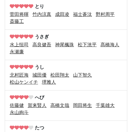
とり
菅田将暉
竹内涼真
成田凌
福士蒼汰
野村周平
斎藤工
うさぎ
水上恒司
高良健吾
神尾楓珠
松下洸平
髙橋海人
永瀬廉
うし
北村匠海
城田優
松田翔太
山下智久
松山ケンイチ
堺雅人
へび
佐藤健
賀来賢人
高橋文哉
岡田将生
千葉雄大
永山絢斗
たつ