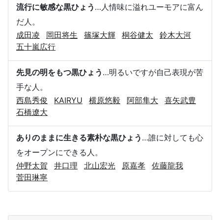
流行に敏感な黒ひょう
…人情味に溢れユーモアに富ん
だ人。
成田凌
岡田将生
篠塚大輝
桐谷健太
鈴木大河
五十嵐広行
先見の明をもつ黒ひょう
…明るいですが自己表現が苦
手な人。
西島秀俊
KAIRYU
横原悠毅
阿部隼大
喜矢武豊
石橋遼大
ありのままに生きる素朴な黒ひょう
…誰に対しても心
をオープンにできる人。
仲野太賀
井口理
北山宏光
原嘉孝
佐藤龍我
菅田琳寧