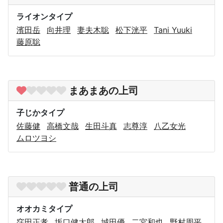
ライオンタイプ
濱田岳
向井理
妻夫木聡
松下洸平
Tani Yuuki
藤原聡
まあまあの上司
子じかタイプ
佐藤健
高橋文哉
生田斗真
志尊淳
八乙女光
ムロツヨシ
普通の上司
オオカミタイプ
窪田正孝
坂口健太郎
城田優
二宮和也
野村周平