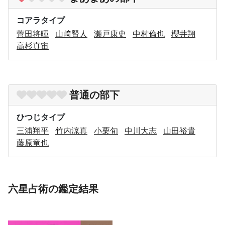
コアラタイプ
菅田将暉
山﨑賢人
瀬戸康史
中村倫也
櫻井翔
高杉真宙
普通の部下
ひつじタイプ
三浦翔平
竹内涼真
小栗旬
中川大志
山田裕貴
藤原竜也
六星占術の鑑定結果