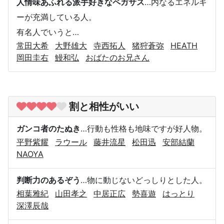
人情味あふれる派手好きなペガサス
…内なるエネルギ
ーが充満している人。
有名人でいうと…
常田大希
大野雄大
寺西拓人
猪狩蒼弥
HEATH
岡田圭右
鰻和弘
おばたのお兄さん
割と相性がいい
ガンコ者のたぬき
…行動も性格も地味ですが好人物。
平野紫耀
ラウール
藤井流星
松田迅
安部結蘭
NAOYA
判断力のあるぞう
…物に動じないどっしりとした人。
相葉雅紀
山田孝之
中居正広
勢喜遊
はっとり
深澤辰哉