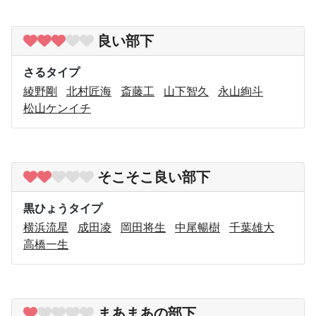
良い部下
さるタイプ
綾野剛
北村匠海
斎藤工
山下智久
永山絢斗
松山ケンイチ
そこそこ良い部下
黒ひょうタイプ
横浜流星
成田凌
岡田将生
中尾暢樹
千葉雄大
高橋一生
まあまあの部下