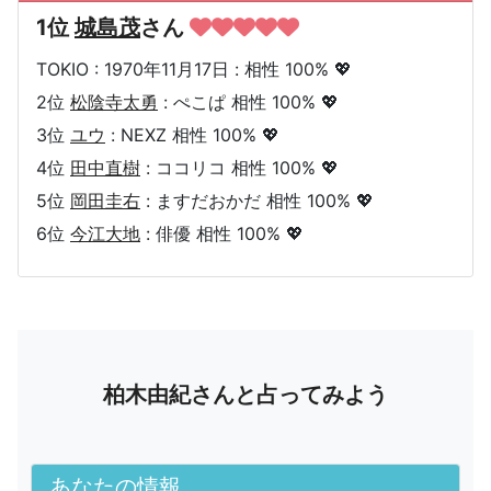
1位
城島茂
さん
TOKIO : 1970年11月17日 : 相性 100% 💖
2位
松陰寺太勇
: ぺこぱ 相性 100% 💖
3位
ユウ
: NEXZ 相性 100% 💖
4位
田中直樹
: ココリコ 相性 100% 💖
5位
岡田圭右
: ますだおかだ 相性 100% 💖
6位
今江大地
: 俳優 相性 100% 💖
柏木由紀さんと占ってみよう
あなたの情報