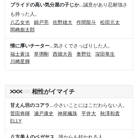
プライドの高い気分屋の子じか
…誠意があり忍耐強さ
も持った人。
八乙女光
錦戸亮
佐野雄大
作間龍斗
松田元太
岡﨑彪太郎
情に厚いチーター
…気さくでさっぱりした人。
福士蒼汰
草彅剛
西畑大吾
奥野壮
深田竜生
川﨑星輝
相性がイマイチ
甘えん坊のコアラ
…小さいことにはこだわらない人。
菅田将暉
瀬戸康史
神尾楓珠
平井大
秋澤和貴
ELLY
八方美人のペガサス
…誰からも好かれる人。