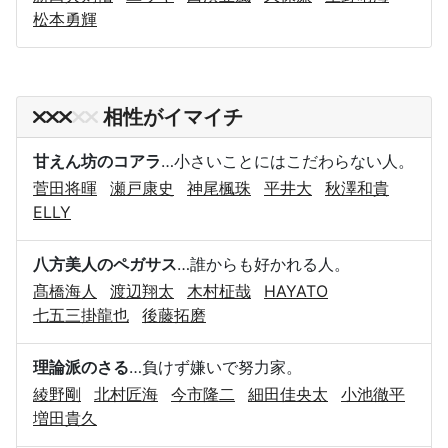
松本勇輝
相性がイマイチ
甘えん坊のコアラ
…小さいことにはこだわらない人。
菅田将暉
瀬戸康史
神尾楓珠
平井大
秋澤和貴
ELLY
八方美人のペガサス
…誰からも好かれる人。
髙橋海人
渡辺翔太
木村柾哉
HAYATO
七五三掛龍也
後藤拓磨
理論派のさる
…負けず嫌いで努力家。
綾野剛
北村匠海
今市隆二
細田佳央太
小池徹平
増田貴久