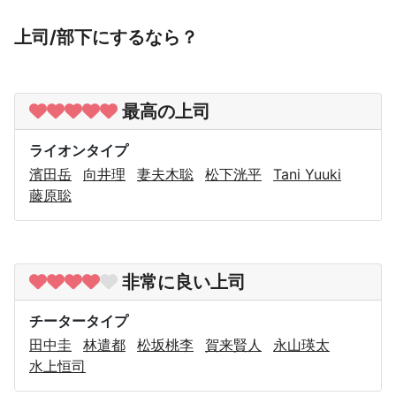
上司/部下にするなら？
最高の上司
ライオンタイプ
濱田岳
向井理
妻夫木聡
松下洸平
Tani Yuuki
藤原聡
非常に良い上司
チータータイプ
田中圭
林遣都
松坂桃李
賀来賢人
永山瑛太
水上恒司