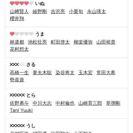
いぬ
山﨑賢人
綾野剛
吉沢亮
小栗旬
永山瑛太
櫻井翔
うま
林遣都
池松壮亮
町田啓太
柳楽優弥
山田裕貴
花村想太
さる
高橋一生
妻夫木聡
染谷将太
玉木宏
常田大希
勢喜遊
とら
佐野勇斗
中川大志
中村倫也
山崎育三郎
草彅剛
Tani Yuuki
うし