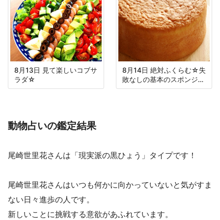
8月13日 見て楽しいコブサ
8月14日 絶対ふくらむ☆失
ラダ☆
敗なしの基本のスポンジケ
ーキ
動物占いの鑑定結果
尾崎世里花さんは「現実派の黒ひょう」タイプです！
尾崎世里花さんはいつも何かに向かっていないと気がすま
ない日々進歩の人です。
新しいことに挑戦する意欲があふれています。