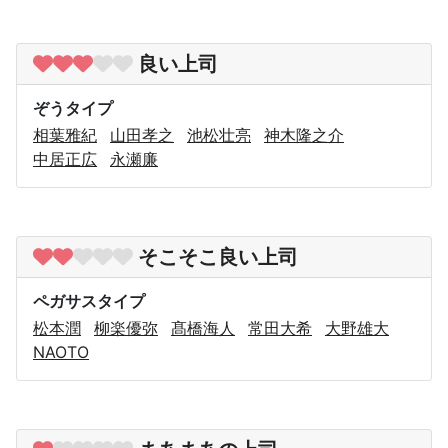
良い上司
ぞうタイプ
相葉雅紀
山田孝之
池松壮亮
神木隆之介
中居正広
永瀬廉
そこそこ良い上司
ペガサスタイプ
松本潤
柳楽優弥
髙橋海人
常田大希
大野雄大
NAOTO