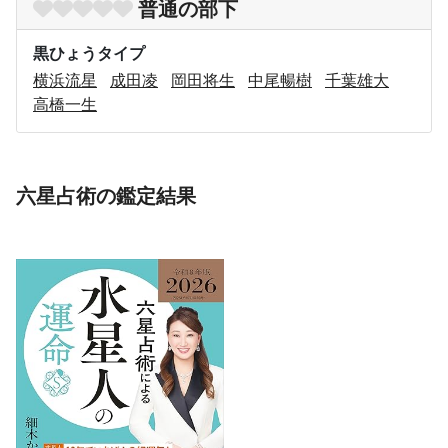
普通の部下
黒ひょうタイプ
横浜流星
成田凌
岡田将生
中尾暢樹
千葉雄大
高橋一生
六星占術の鑑定結果