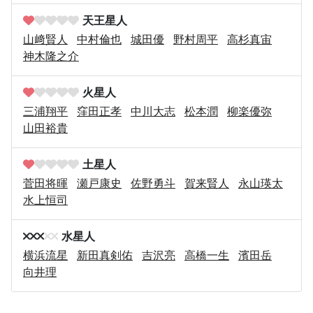
天王星人
山﨑賢人
中村倫也
城田優
野村周平
高杉真宙
神木隆之介
火星人
三浦翔平
窪田正孝
中川大志
松本潤
柳楽優弥
山田裕貴
土星人
菅田将暉
瀬戸康史
佐野勇斗
賀来賢人
永山瑛太
水上恒司
水星人
横浜流星
新田真剣佑
吉沢亮
高橋一生
濱田岳
向井理