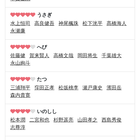
うさぎ
水上恒司
高良健吾
神尾楓珠
松下洸平
髙橋海人
永瀬廉
へび
佐藤健
賀来賢人
高橋文哉
岡田将生
千葉雄大
永山絢斗
たつ
三浦翔平
窪田正孝
松坂桃李
瀬戸康史
濱田岳
森内貴寛
いのしし
松本潤
二宮和也
杉野遥亮
山田孝之
西島秀俊
志尊淳