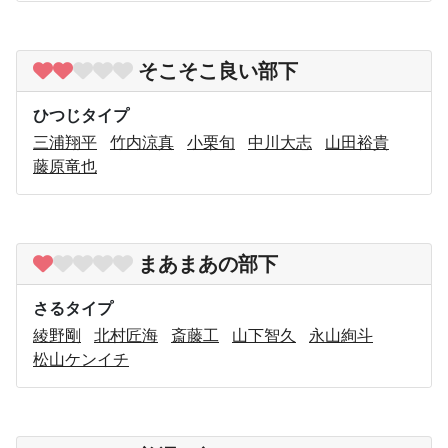
そこそこ良い部下
ひつじタイプ
三浦翔平
竹内涼真
小栗旬
中川大志
山田裕貴
藤原竜也
まあまあの部下
さるタイプ
綾野剛
北村匠海
斎藤工
山下智久
永山絢斗
松山ケンイチ