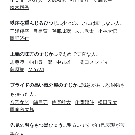
鈴木昂秀
秩序を重んじるひつじ
…少々のことには動じない人。
三浦翔平
目黒蓮
與那城奨
末吉秀太
小林大悟
岡野昭仁
正義の味方の子じか
…控えめで実直な人。
志尊淳
小山慶一郎
中丸雄一
関口メンディー
藤原樹
MIYAVI
プライドの高い気分屋の子じか
…誠意があり忍耐強さ
も持った人。
八乙女光
錦戸亮
佐野雄大
作間龍斗
松田元太
岡﨑彪太郎
先見の明をもつ黒ひょう
…明るいですが自己表現が苦
手な人。