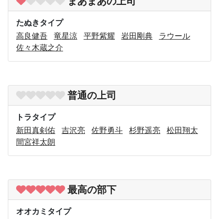
まあまあの上司
たぬきタイプ
高良健吾
竜星涼
平野紫耀
岩田剛典
ラウール
佐々木蔵之介
普通の上司
トラタイプ
新田真剣佑
吉沢亮
佐野勇斗
杉野遥亮
松田翔太
間宮祥太朗
最高の部下
オオカミタイプ