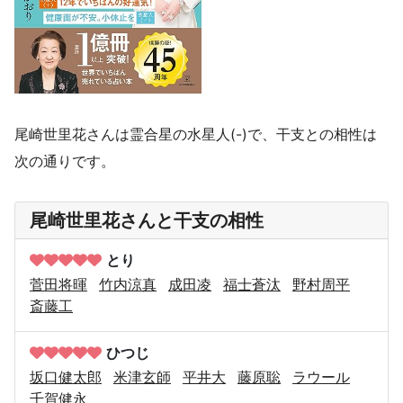
尾崎世里花さんは霊合星の水星人(-)で、干支との相性は
次の通りです。
尾崎世里花さんと干支の相性
とり
菅田将暉
竹内涼真
成田凌
福士蒼汰
野村周平
斎藤工
ひつじ
坂口健太郎
米津玄師
平井大
藤原聡
ラウール
千賀健永