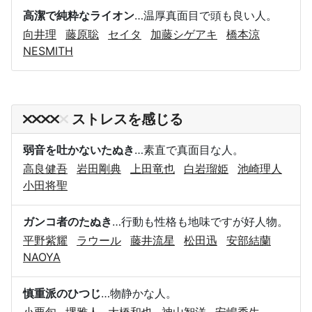
高潔で純粋なライオン
…温厚真面目で頭も良い人。
向井理
藤原聡
セイタ
加藤シゲアキ
橋本涼
NESMITH
ストレスを感じる
弱音を吐かないたぬき
…素直で真面目な人。
高良健吾
岩田剛典
上田竜也
白岩瑠姫
池崎理人
小田将聖
ガンコ者のたぬき
…行動も性格も地味ですが好人物。
平野紫耀
ラウール
藤井流星
松田迅
安部結蘭
NAOYA
慎重派のひつじ
…物静かな人。
小栗旬
堺雅人
大橋和也
神山智洋
安嶋秀生