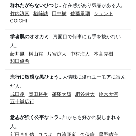
群れたがらないひつじ
…存在感があり気品がある人。
竹内涼真
楢﨑誠
田中樹
佐藤景瑚
シュント
GOICHI
学者肌のオオカミ
…真面目で何事にも手を抜かない
人。
藤井風
横山裕
片寄涼太
中村海人
本髙克樹
和田優希
流行に敏感な黒ひょう
…人情味に溢れユーモアに富ん
だ人。
成田凌
岡田将生
篠塚大輝
桐谷健太
鈴木大河
五十嵐広行
意志が強く公平なトラ
…誰からも好かれ親しまれる
人。
新田真剣佑
ユウキ
白濱亜嵐
久保廉
星野晴海