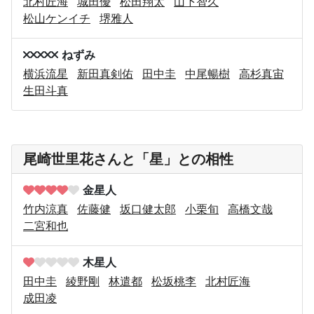
北村匠海
城田優
松田翔太
山下智久
松山ケンイチ
堺雅人
ねずみ
横浜流星
新田真剣佑
田中圭
中尾暢樹
高杉真宙
生田斗真
尾崎世里花さんと「星」との相性
金星人
竹内涼真
佐藤健
坂口健太郎
小栗旬
高橋文哉
二宮和也
木星人
田中圭
綾野剛
林遣都
松坂桃李
北村匠海
成田凌