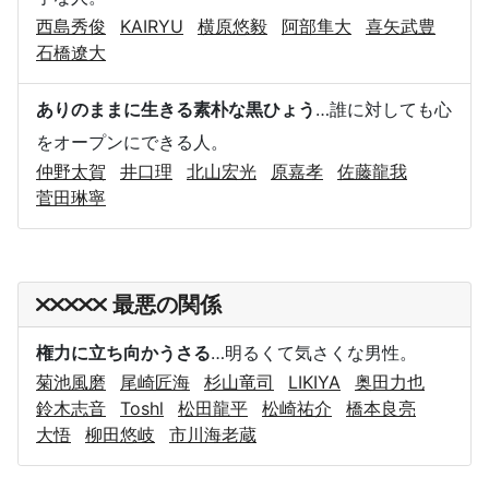
西島秀俊
KAIRYU
横原悠毅
阿部隼大
喜矢武豊
石橋遼大
ありのままに生きる素朴な黒ひょう
…誰に対しても心
をオープンにできる人。
仲野太賀
井口理
北山宏光
原嘉孝
佐藤龍我
菅田琳寧
最悪の関係
権力に立ち向かうさる
…明るくて気さくな男性。
菊池風磨
尾崎匠海
杉山竜司
LIKIYA
奥田力也
鈴木志音
Toshl
松田龍平
松崎祐介
橋本良亮
大悟
柳田悠岐
市川海老蔵