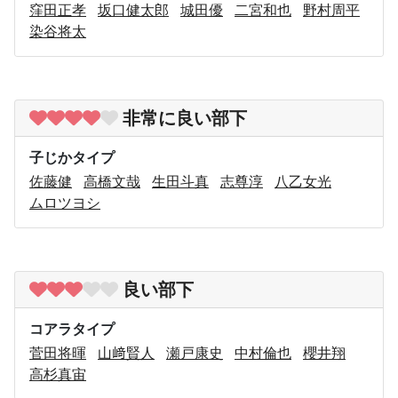
窪田正孝
坂口健太郎
城田優
二宮和也
野村周平
染谷将太
非常に良い部下
子じかタイプ
佐藤健
高橋文哉
生田斗真
志尊淳
八乙女光
ムロツヨシ
良い部下
コアラタイプ
菅田将暉
山﨑賢人
瀬戸康史
中村倫也
櫻井翔
高杉真宙