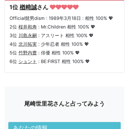
1位
楢﨑誠
さん
Official髭男dism : 1989年3月18日 : 相性 100% 💖
2位
桜井和寿
: Mr.Children 相性 100% 💖
3位
川島永嗣
: アスリート 相性 100% 💖
4位
北川拓実
: 少年忍者 相性 100% 💖
5位
竹野内豊
: 俳優 相性 100% 💖
6位
シュント
: BE:FIRST 相性 100% 💖
尾崎世里花さんと占ってみよう
あなたの情報