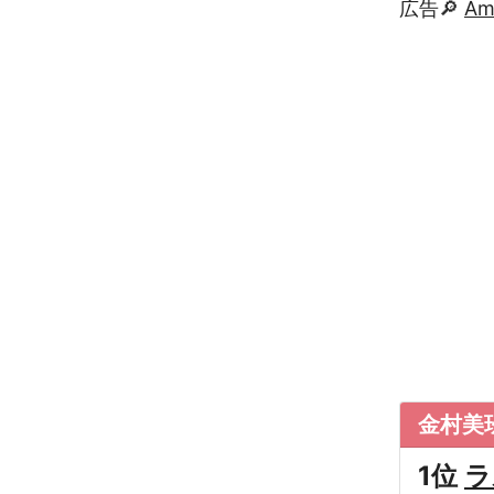
広告🔎
A
金村美
1位
ラ