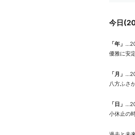
今日(2
「年」
…2
優雅に安
「月」
…2
八方ふさ
「日」
…2
小休止の
過去と未