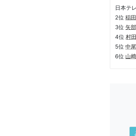
日本テレビ
2位
稲
3位
矢
4位
村
5位
中
6位
山