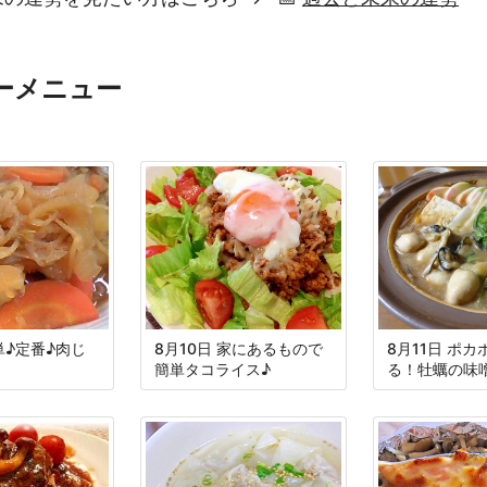
ーメニュー
単♪定番♪肉じ
8月10日 家にあるもので
8月11日 ポ
簡単タコライス♪
る！牡蠣の味