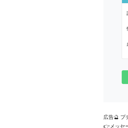
広告🔮 
👉
メッセ