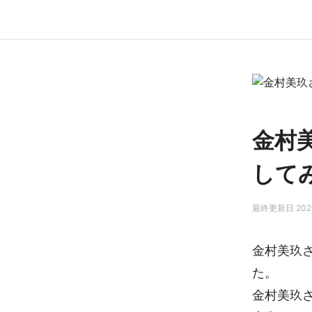
金村
して
最終更新日 2026
金村美玖
た。
金村美玖