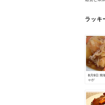
ラッキ
8月9日 簡
ゃが