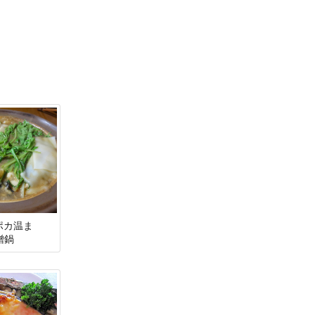
カポカ温ま
噌鍋