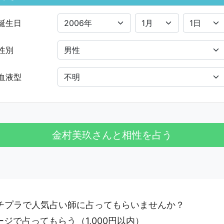
誕生日
性別
血液型
プチプラで人気占い師に占ってもらいませんか？
ージで占ってもらう
（1,000円以内）