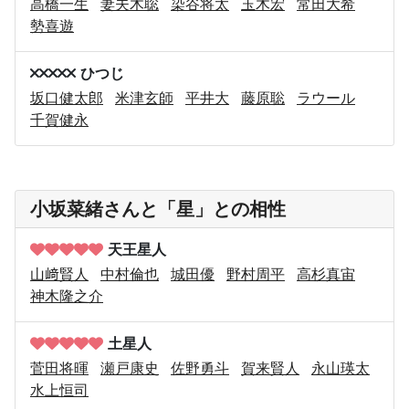
高橋一生
妻夫木聡
染谷将太
玉木宏
常田大希
勢喜遊
ひつじ
坂口健太郎
米津玄師
平井大
藤原聡
ラウール
千賀健永
小坂菜緒さんと「星」との相性
天王星人
山﨑賢人
中村倫也
城田優
野村周平
高杉真宙
神木隆之介
土星人
菅田将暉
瀬戸康史
佐野勇斗
賀来賢人
永山瑛太
水上恒司