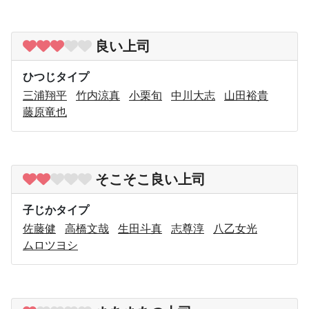
良い上司
ひつじタイプ
三浦翔平
竹内涼真
小栗旬
中川大志
山田裕貴
藤原竜也
そこそこ良い上司
子じかタイプ
佐藤健
高橋文哉
生田斗真
志尊淳
八乙女光
ムロツヨシ