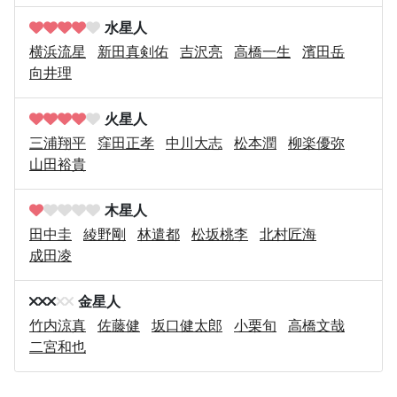
水星人
横浜流星
新田真剣佑
吉沢亮
高橋一生
濱田岳
向井理
火星人
三浦翔平
窪田正孝
中川大志
松本潤
柳楽優弥
山田裕貴
木星人
田中圭
綾野剛
林遣都
松坂桃李
北村匠海
成田凌
金星人
竹内涼真
佐藤健
坂口健太郎
小栗旬
高橋文哉
二宮和也