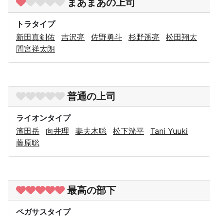
まあまあの上司
トラタイプ
新田真剣佑
吉沢亮
佐野勇斗
杉野遥亮
松田翔太
間宮祥太朗
普通の上司
ライオンタイプ
濱田岳
向井理
妻夫木聡
松下洸平
Tani Yuuki
藤原聡
最高の部下
ペガサスタイプ