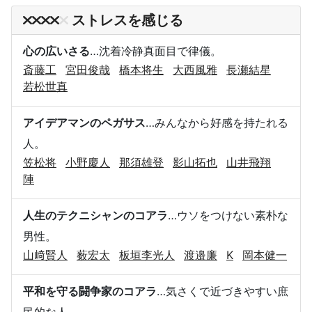
ストレスを感じる
心の広いさる
…沈着冷静真面目で律儀。
斎藤工
宮田俊哉
橋本将生
大西風雅
長瀬結星
若松世真
アイデアマンのペガサス
…みんなから好感を持たれる
人。
笠松将
小野慶人
那須雄登
影山拓也
山井飛翔
陣
人生のテクニシャンのコアラ
…ウソをつけない素朴な
男性。
山﨑賢人
薮宏太
板垣李光人
渡邉廉
K
岡本健一
平和を守る闘争家のコアラ
…気さくで近づきやすい庶
民的な人。