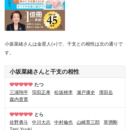
小坂菜緒さんは金星人(+)で、干支との相性は次の通りで
す。
小坂菜緒さんと干支の相性
たつ
三浦翔平
窪田正孝
松坂桃李
瀬戸康史
濱田岳
森内貴寛
とら
佐野勇斗
中川大志
中村倫也
山崎育三郎
草彅剛
Tani Yuuki