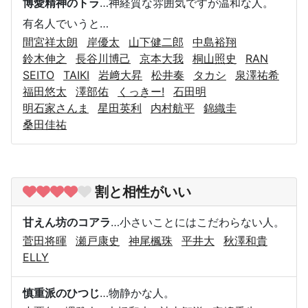
博愛精神のトラ
…神経質な雰囲気ですが温和な人。
有名人でいうと…
間宮祥太朗
岸優太
山下健二郎
中島裕翔
鈴木伸之
長谷川博己
京本大我
桐山照史
RAN
SEITO
TAIKI
岩﨑大昇
松井奏
タカシ
泉澤祐希
福田悠太
澤部佑
くっきー!
石田明
明石家さんま
星田英利
内村航平
錦織圭
桑田佳祐
割と相性がいい
甘えん坊のコアラ
…小さいことにはこだわらない人。
菅田将暉
瀬戸康史
神尾楓珠
平井大
秋澤和貴
ELLY
慎重派のひつじ
…物静かな人。