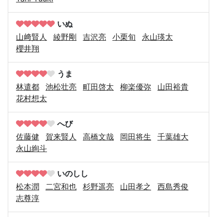
いぬ
山﨑賢人
綾野剛
吉沢亮
小栗旬
永山瑛太
櫻井翔
うま
林遣都
池松壮亮
町田啓太
柳楽優弥
山田裕貴
花村想太
へび
佐藤健
賀来賢人
高橋文哉
岡田将生
千葉雄大
永山絢斗
いのしし
松本潤
二宮和也
杉野遥亮
山田孝之
西島秀俊
志尊淳