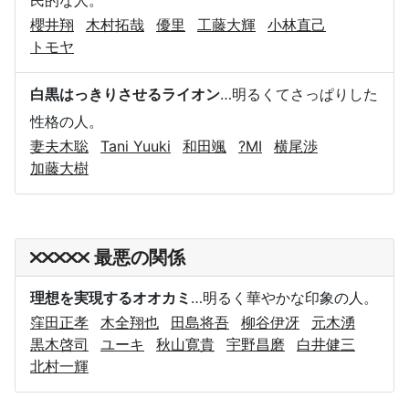
櫻井翔
木村拓哉
優里
工藤大輝
小林直己
トモヤ
白黒はっきりさせるライオン
…明るくてさっぱりした
性格の人。
妻夫木聡
Tani Yuuki
和田颯
?MI
横尾渉
加藤大樹
最悪の関係
理想を実現するオオカミ
…明るく華やかな印象の人。
窪田正孝
木全翔也
田島将吾
柳谷伊冴
元木湧
黒木啓司
ユーキ
秋山寛貴
宇野昌磨
白井健三
北村一輝