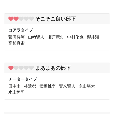
そこそこ良い部下
コアラタイプ
菅田将暉
山﨑賢人
瀬戸康史
中村倫也
櫻井翔
高杉真宙
まあまあの部下
チータータイプ
田中圭
林遣都
松坂桃李
賀来賢人
永山瑛太
水上恒司