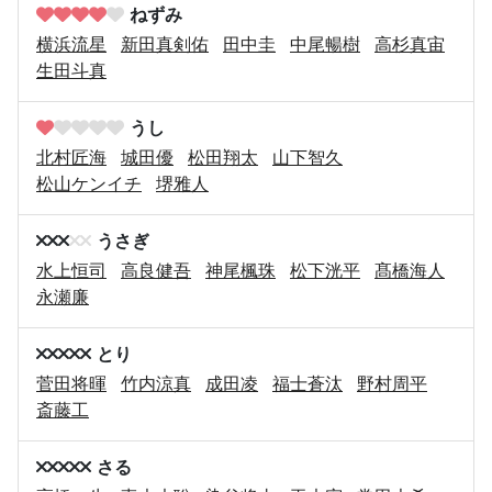
ねずみ
横浜流星
新田真剣佑
田中圭
中尾暢樹
高杉真宙
生田斗真
うし
北村匠海
城田優
松田翔太
山下智久
松山ケンイチ
堺雅人
うさぎ
水上恒司
高良健吾
神尾楓珠
松下洸平
髙橋海人
永瀬廉
とり
菅田将暉
竹内涼真
成田凌
福士蒼汰
野村周平
斎藤工
さる