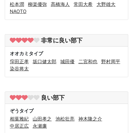
松本潤
柳楽優弥
髙橋海人
常田大希
大野雄大
NAOTO
非常に良い部下
オオカミタイプ
窪田正孝
坂口健太郎
城田優
二宮和也
野村周平
染谷将太
良い部下
ぞうタイプ
相葉雅紀
山田孝之
池松壮亮
神木隆之介
中居正広
永瀬廉