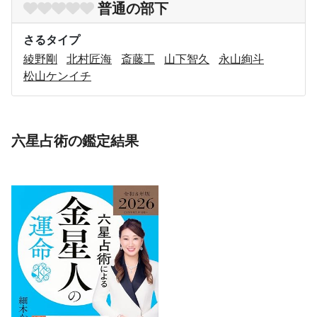
普通の部下
さるタイプ
綾野剛
北村匠海
斎藤工
山下智久
永山絢斗
松山ケンイチ
六星占術の鑑定結果