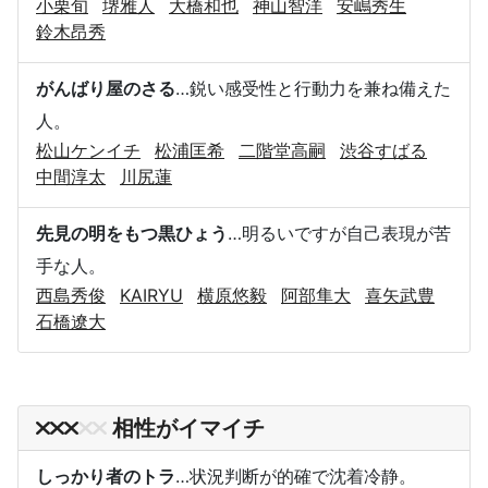
小栗旬
堺雅人
大橋和也
神山智洋
安嶋秀生
鈴木昂秀
がんばり屋のさる
…鋭い感受性と行動力を兼ね備えた
人。
松山ケンイチ
松浦匡希
二階堂高嗣
渋谷すばる
中間淳太
川尻蓮
先見の明をもつ黒ひょう
…明るいですが自己表現が苦
手な人。
西島秀俊
KAIRYU
横原悠毅
阿部隼大
喜矢武豊
石橋遼大
相性がイマイチ
しっかり者のトラ
…状況判断が的確で沈着冷静。