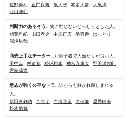
佐野勇斗
正門良規
泉大智
本多大夢
大泉洋
江口洋介
判断力のあるぞう
…物に動じないどっしりとした人。
相葉雅紀
山田孝之
中居正広
勢喜遊
はっとり
深澤辰哉
商売上手なチーター
…お調子者で人当たりが良い人。
田中圭
林遣都
松坂桃李
神宮寺勇太
野田洋次郎
宮舘涼太
意志が強く公平なトラ
…誰からも好かれ親しまれる
人。
新田真剣佑
ユウキ
白濱亜嵐
久保廉
星野晴海
松本勇輝