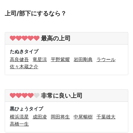
上司/部下にするなら？
最高の上司
たぬきタイプ
高良健吾
竜星涼
平野紫耀
岩田剛典
ラウール
佐々木蔵之介
非常に良い上司
黒ひょうタイプ
横浜流星
成田凌
岡田将生
中尾暢樹
千葉雄大
高橋一生