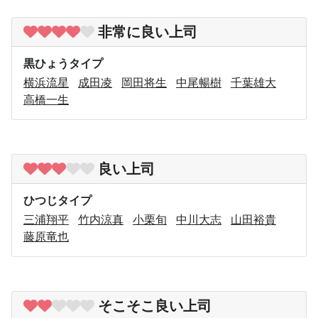
非常に良い上司
黒ひょうタイプ
横浜流星
成田凌
岡田将生
中尾暢樹
千葉雄大
高橋一生
良い上司
ひつじタイプ
三浦翔平
竹内涼真
小栗旬
中川大志
山田裕貴
藤原竜也
そこそこ良い上司