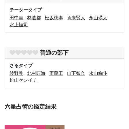
チータータイプ
田中圭
林遣都
松坂桃李
賀来賢人
永山瑛太
水上恒司
普通の部下
さるタイプ
綾野剛
北村匠海
斎藤工
山下智久
永山絢斗
松山ケンイチ
六星占術の鑑定結果