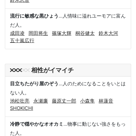
流行に敏感な黒ひょう
…人情味に溢れユーモアに富ん
だ人。
成田凌
岡田将生
篠塚大輝
桐谷健太
鈴木大河
五十嵐広行
相性がイマイチ
目立ちたがり屋のぞう
…人のためになることをいとは
ない人。
池松壮亮
永瀬廉
藤原丈一郎
小森隼
林蓮音
SHOKICHI
冷静で穏やかなオオカミ
…物事に動じない強さをもっ
た人。