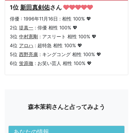
1位
新田真剣佑
さん
俳優 : 1996年11月16日 : 相性 100% 💖
2位
堤真一
: 俳優 相性 100% 💖
3位
中村憲剛
: アスリート 相性 100% 💖
4位
アロハ
: 超特急 相性 100% 💖
5位
西野亮廣
: キングコング 相性 100% 💖
6位
蛍原徹
: お笑い芸人 相性 100% 💖
森本茉莉さんと占ってみよう
あなたの情報