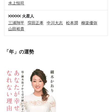
水上恒司
火星人
三浦翔平
窪田正孝
中川大志
松本潤
柳楽優弥
山田裕貴
「年」の運勢