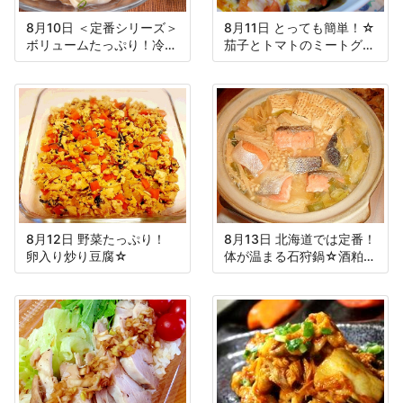
8月10日 ＜定番シリーズ＞
8月11日 とっても簡単！☆
ボリュームたっぷり！冷し
茄子とトマトのミートグラ
ゃぶうどん
タン☆
8月12日 野菜たっぷり！
8月13日 北海道では定番！
卵入り炒り豆腐☆
体が温まる石狩鍋☆酒粕入
り♪