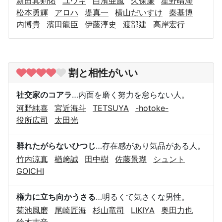
新田真剣佑
ユウキ
白濱亜嵐
久保廉
星野晴海
松本勇輝
アロハ
堤真一
横山だいすけ
秦基博
内博貴
濱田龍臣
伊藤淳史
渡部建
高岸宏行
割と相性がいい
社交家のコアラ
…内面を磨く努力を怠らない人。
河野純喜
宮近海斗
TETSUYA
-hotoke-
役所広司
太田光
群れたがらないひつじ
…存在感があり気品がある人。
竹内涼真
楢﨑誠
田中樹
佐藤景瑚
シュント
GOICHI
権力に立ち向かうさる
…明るくて気さくな男性。
菊池風磨
尾崎匠海
杉山竜司
LIKIYA
奥田力也
鈴木志音