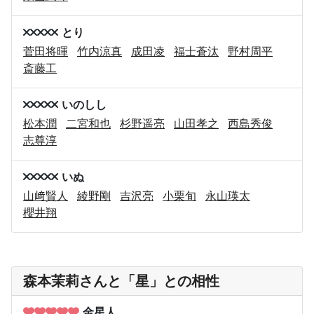
とり
菅田将暉
竹内涼真
成田凌
福士蒼汰
野村周平
斎藤工
いのしし
松本潤
二宮和也
杉野遥亮
山田孝之
西島秀俊
志尊淳
いぬ
山﨑賢人
綾野剛
吉沢亮
小栗旬
永山瑛太
櫻井翔
森本茉莉さんと「星」との相性
金星人