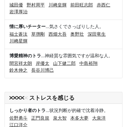
城田優
野村周平
川﨑皇輝
前田旺志郎
赤西仁
岩澤厚治
情に厚いチーター
…気さくでさっぱりした人。
福士蒼汰
草彅剛
西畑大吾
奥野壮
深田竜生
川﨑星輝
博愛精神のトラ
…神経質な雰囲気ですが温和な人。
間宮祥太朗
岸優太
山下健二郎
中島裕翔
鈴木伸之
長谷川博己
ストレスを感じる
しっかり者のトラ
…状況判断が的確で沈着冷静。
佐野勇斗
正門良規
泉大智
本多大夢
大泉洋
江口洋介