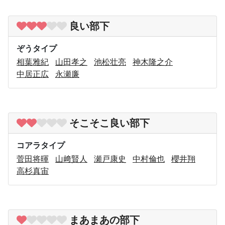
良い部下
ぞうタイプ
相葉雅紀
山田孝之
池松壮亮
神木隆之介
中居正広
永瀬廉
そこそこ良い部下
コアラタイプ
菅田将暉
山﨑賢人
瀬戸康史
中村倫也
櫻井翔
高杉真宙
まあまあの部下