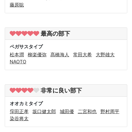
藤原聡
最高の部下
ペガサスタイプ
松本潤
柳楽優弥
髙橋海人
常田大希
大野雄大
NAOTO
非常に良い部下
オオカミタイプ
窪田正孝
坂口健太郎
城田優
二宮和也
野村周平
染谷将太