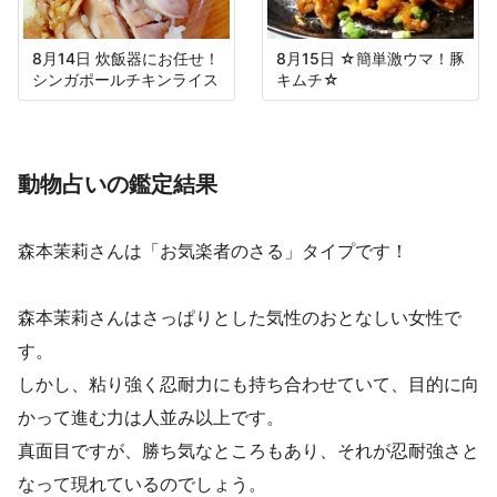
8月14日 炊飯器にお任せ！
8月15日 ☆簡単激ウマ！豚
シンガポールチキンライス
キムチ☆
動物占いの鑑定結果
森本茉莉さんは「お気楽者のさる」タイプです！
森本茉莉さんはさっぱりとした気性のおとなしい女性で
す。
しかし、粘り強く忍耐力にも持ち合わせていて、目的に向
かって進む力は人並み以上です。
真面目ですが、勝ち気なところもあり、それが忍耐強さと
なって現れているのでしょう。