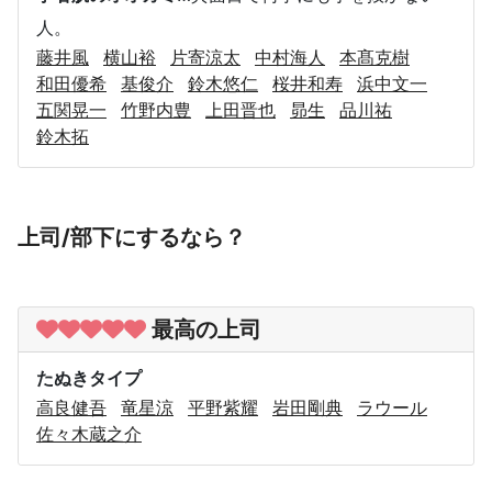
人。
藤井風
横山裕
片寄涼太
中村海人
本髙克樹
和田優希
基俊介
鈴木悠仁
桜井和寿
浜中文一
五関晃一
竹野内豊
上田晋也
昴生
品川祐
鈴木拓
上司/部下にするなら？
最高の上司
たぬきタイプ
高良健吾
竜星涼
平野紫耀
岩田剛典
ラウール
佐々木蔵之介