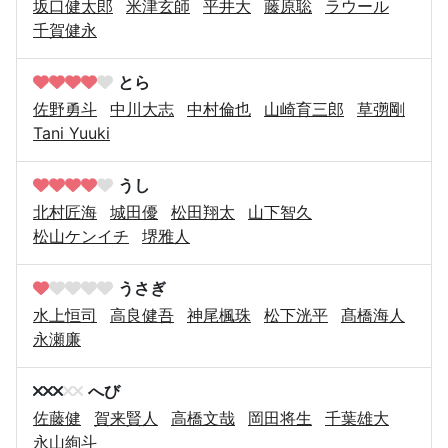
坂口健太郎
米津玄師
平井大
藤原聡
ラウール
千賀健永
とら
佐野勇斗
中川大志
中村倫也
山崎育三郎
草彅剛
Tani Yuuki
うし
北村匠海
城田優
松田翔太
山下智久
松山ケンイチ
堺雅人
うさぎ
水上恒司
高良健吾
神尾楓珠
松下洸平
髙橋海人
永瀬廉
へび
佐藤健
賀来賢人
高橋文哉
岡田将生
千葉雄大
永山絢斗