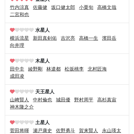
竹内涼真
佐藤健
坂口健太郎
小栗旬
高橋文哉
二宮和也
水星人
横浜流星
新田真剣佑
吉沢亮
高橋一生
濱田岳
向井理
木星人
田中圭
綾野剛
林遣都
松坂桃李
北村匠海
成田凌
天王星人
山﨑賢人
中村倫也
城田優
野村周平
高杉真宙
神木隆之介
土星人
菅田将暉
瀬戸康史
佐野勇斗
賀来賢人
永山瑛太