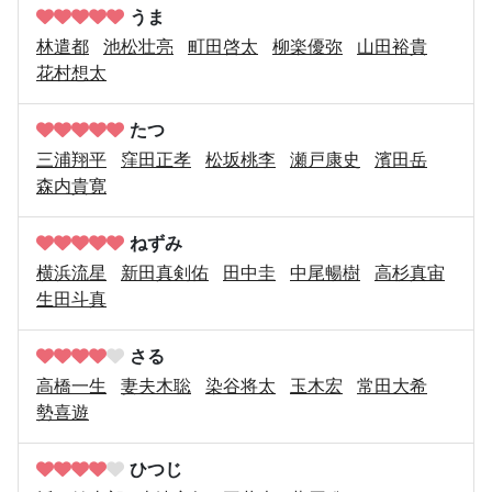
うま
林遣都
池松壮亮
町田啓太
柳楽優弥
山田裕貴
花村想太
たつ
三浦翔平
窪田正孝
松坂桃李
瀬戸康史
濱田岳
森内貴寛
ねずみ
横浜流星
新田真剣佑
田中圭
中尾暢樹
高杉真宙
生田斗真
さる
高橋一生
妻夫木聡
染谷将太
玉木宏
常田大希
勢喜遊
ひつじ