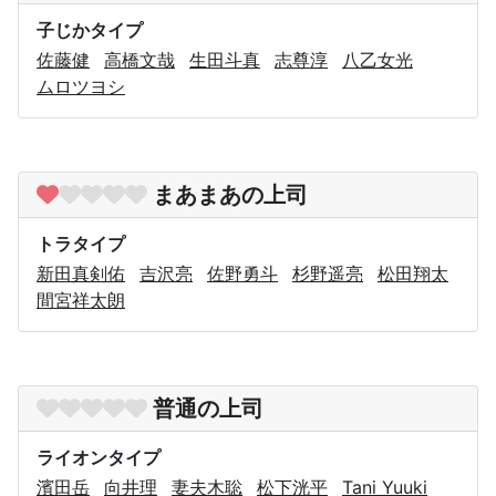
子じかタイプ
佐藤健
高橋文哉
生田斗真
志尊淳
八乙女光
ムロツヨシ
まあまあの上司
トラタイプ
新田真剣佑
吉沢亮
佐野勇斗
杉野遥亮
松田翔太
間宮祥太朗
普通の上司
ライオンタイプ
濱田岳
向井理
妻夫木聡
松下洸平
Tani Yuuki