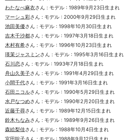
わたなべ麻衣
さん : モデル : 1989年9月23日生まれ
マーシュ彩
さん : モデル : 2000年9月29日生まれ
池田美優
さん : モデル : 1998年10月30日生まれ
吉木千沙都
さん : モデル : 1997年3月18日生まれ
木村有希
さん : モデル : 1996年10月23日生まれ
瑛茉ジャスミン
さん : モデル : 1995年3月16日生まれ
石川恋
さん : モデル : 1993年7月18日生まれ
舟山久美子
さん : モデル : 1991年4月29日生まれ
小間千代
さん : モデル : 1991年3月16日生まれ
石田ニコル
さん : モデル : 1990年5月29日生まれ
水戸なつめ
さん : モデル : 1990年2月20日生まれ
近藤千尋
さん : モデル : 1989年12月15日生まれ
鈴木ちなみ
さん : モデル : 1989年9月26日生まれ
森絵梨佳
さん : モデル : 1988年10月4日生まれ
宮田聡子
さん : モデル : 1988年9月12日生まれ