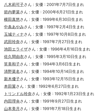
八木莉可子
さん : 女優 : 2001年7月7日生まれ
箭内夢菜
さん : 女優 : 2000年6月21日生まれ
横田真悠
さん : 女優 : 1999年6月30日生まれ
中条あやみ
さん : 女優 : 1997年2月4日生まれ
玉城ティナ
さん : 女優 : 1997年10月8日生まれ
武田玲奈
さん : 女優 : 1997年7月27日生まれ
池田エライザ
さん : 女優 : 1996年4月16日生まれ
佐久間由衣
さん : 女優 : 1995年3月10日生まれ
筧美和子
さん : 女優 : 1994年3月6日生まれ
清野菜名
さん : 女優 : 1994年10月14日生まれ
新木優子
さん : 女優 : 1993年12月15日生まれ
本田翼
さん : 女優 : 1992年6月27日生まれ
トリンドル玲奈
さん : 女優 : 1992年1月23日生まれ
内田理央
さん : 女優 : 1991年9月27日生まれ
山本美月
さん : 女優 : 1991年7月18日生まれ