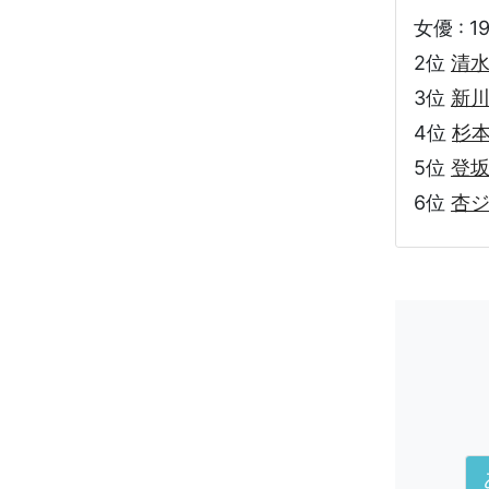
女優 : 1
2位
清
3位
新
4位
杉
5位
登
6位
杏