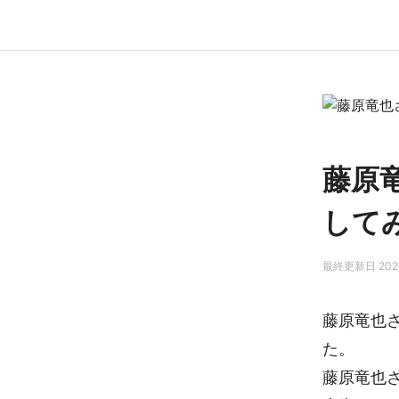
藤原
して
最終更新日 2026
藤原竜也
た。
藤原竜也