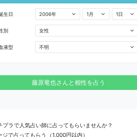
誕生日
性別
血液型
プチプラで人気占い師に占ってもらいませんか？
ージで占ってもらう
（1,000円以内）