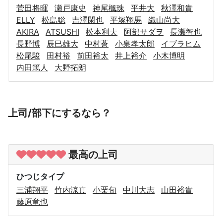
菅田将暉
瀬戸康史
神尾楓珠
平井大
秋澤和貴
ELLY
松島聡
吉澤閑也
平塚翔馬
織山尚大
AKIRA
ATSUSHI
松本利夫
阿部サダヲ
長瀬智也
長野博
辰巳雄大
中村蒼
小泉孝太郎
イブラヒム
松尾駿
田村裕
前田裕太
井上裕介
小木博明
内田篤人
大野拓朗
上司/部下にするなら？
最高の上司
ひつじタイプ
三浦翔平
竹内涼真
小栗旬
中川大志
山田裕貴
藤原竜也