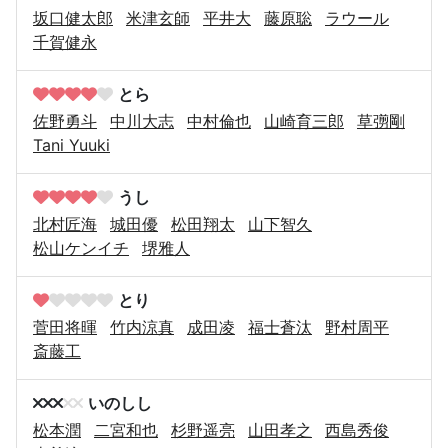
坂口健太郎
米津玄師
平井大
藤原聡
ラウール
千賀健永
とら
佐野勇斗
中川大志
中村倫也
山崎育三郎
草彅剛
Tani Yuuki
うし
北村匠海
城田優
松田翔太
山下智久
松山ケンイチ
堺雅人
とり
菅田将暉
竹内涼真
成田凌
福士蒼汰
野村周平
斎藤工
いのしし
松本潤
二宮和也
杉野遥亮
山田孝之
西島秀俊