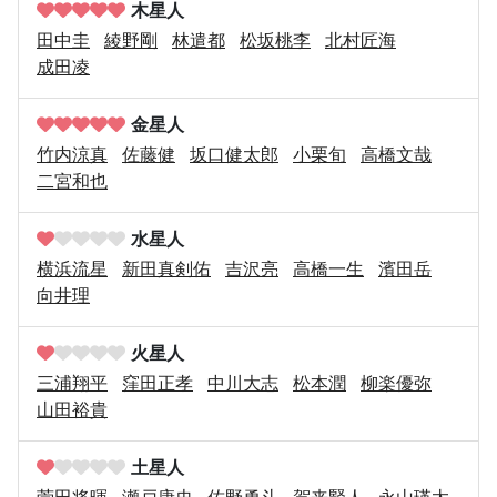
木星人
田中圭
綾野剛
林遣都
松坂桃李
北村匠海
成田凌
金星人
竹内涼真
佐藤健
坂口健太郎
小栗旬
高橋文哉
二宮和也
水星人
横浜流星
新田真剣佑
吉沢亮
高橋一生
濱田岳
向井理
火星人
三浦翔平
窪田正孝
中川大志
松本潤
柳楽優弥
山田裕貴
土星人
菅田将暉
瀬戸康史
佐野勇斗
賀来賢人
永山瑛太