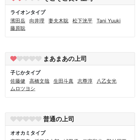
ライオンタイプ
濱田岳
向井理
妻夫木聡
松下洸平
Tani Yuuki
藤原聡
まあまあの上司
子じかタイプ
佐藤健
高橋文哉
生田斗真
志尊淳
八乙女光
ムロツヨシ
普通の上司
オオカミタイプ