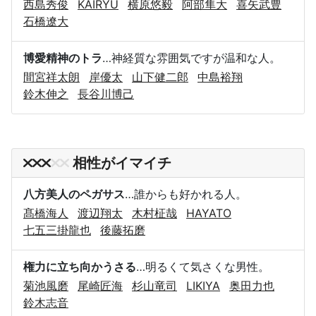
西島秀俊
KAIRYU
横原悠毅
阿部隼大
喜矢武豊
石橋遼大
博愛精神のトラ
…神経質な雰囲気ですが温和な人。
間宮祥太朗
岸優太
山下健二郎
中島裕翔
鈴木伸之
長谷川博己
相性がイマイチ
八方美人のペガサス
…誰からも好かれる人。
髙橋海人
渡辺翔太
木村柾哉
HAYATO
七五三掛龍也
後藤拓磨
権力に立ち向かうさる
…明るくて気さくな男性。
菊池風磨
尾崎匠海
杉山竜司
LIKIYA
奥田力也
鈴木志音