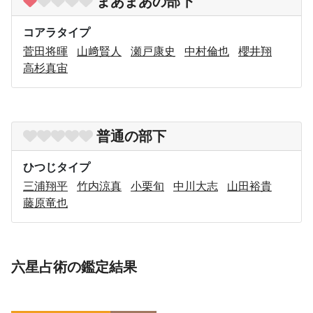
まあまあの部下
コアラタイプ
菅田将暉
山﨑賢人
瀬戸康史
中村倫也
櫻井翔
高杉真宙
普通の部下
ひつじタイプ
三浦翔平
竹内涼真
小栗旬
中川大志
山田裕貴
藤原竜也
六星占術の鑑定結果