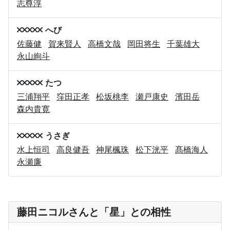
志尊淳
へび
佐藤健
賀来賢人
高橋文哉
岡田将生
千葉雄大
永山絢斗
たつ
三浦翔平
窪田正孝
松坂桃李
瀬戸康史
濱田岳
森内貴寛
うさぎ
水上恒司
高良健吾
神尾楓珠
松下洸平
髙橋海人
永瀬廉
藤田ニコルさんと「星」との相性