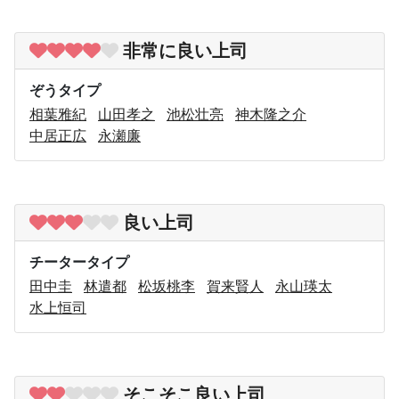
非常に良い上司
ぞうタイプ
相葉雅紀
山田孝之
池松壮亮
神木隆之介
中居正広
永瀬廉
良い上司
チータータイプ
田中圭
林遣都
松坂桃李
賀来賢人
永山瑛太
水上恒司
そこそこ良い上司