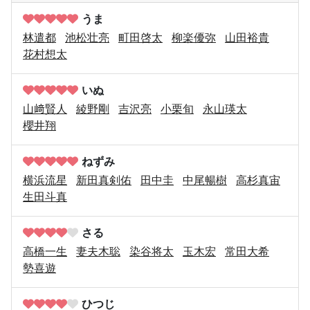
うま
林遣都
池松壮亮
町田啓太
柳楽優弥
山田裕貴
花村想太
いぬ
山﨑賢人
綾野剛
吉沢亮
小栗旬
永山瑛太
櫻井翔
ねずみ
横浜流星
新田真剣佑
田中圭
中尾暢樹
高杉真宙
生田斗真
さる
高橋一生
妻夫木聡
染谷将太
玉木宏
常田大希
勢喜遊
ひつじ