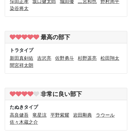
窪田正孝
坂口健太郎
城田優
二宮和也
野村周平
染谷将太
最高の部下
トラタイプ
新田真剣佑
吉沢亮
佐野勇斗
杉野遥亮
松田翔太
間宮祥太朗
非常に良い部下
たぬきタイプ
高良健吾
竜星涼
平野紫耀
岩田剛典
ラウール
佐々木蔵之介