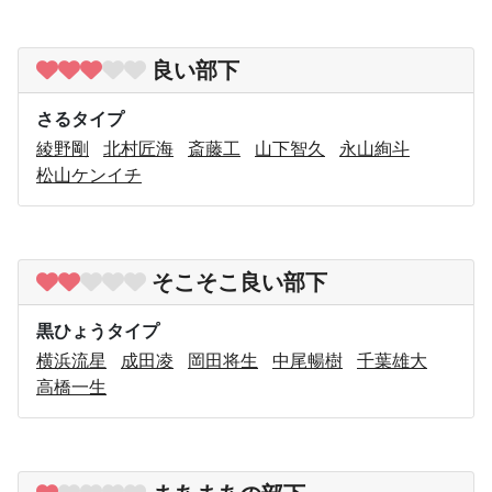
良い部下
さるタイプ
綾野剛
北村匠海
斎藤工
山下智久
永山絢斗
松山ケンイチ
そこそこ良い部下
黒ひょうタイプ
横浜流星
成田凌
岡田将生
中尾暢樹
千葉雄大
高橋一生