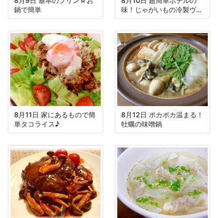
8月9日 基本のプリン☆お
8月10日 超簡単ホテルの
鍋で簡単
味！じゃがいもの冷製ヴィ
シソワーズ
8月11日 家にあるもので簡
8月12日 ポカポカ温まる！
単タコライス♪
牡蠣の味噌鍋