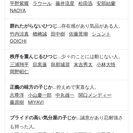
平野紫耀
ラウール
藤井流星
松田迅
安部結蘭
NAOYA
群れたがらないひつじ
…存在感があり気品がある人。
竹内涼真
楢﨑誠
田中樹
佐藤景瑚
シュント
GOICHI
秩序を重んじるひつじ
…少々のことには動じない人。
三浦翔平
目黒蓮
與那城奨
末吉秀太
小林大悟
岡野昭仁
正義の味方の子じか
…控えめで実直な人。
志尊淳
小山慶一郎
中丸雄一
関口メンディー
藤原樹
MIYAVI
プライドの高い気分屋の子じか
…誠意があり忍耐強さ
も持った人。