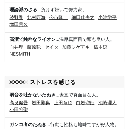
理論派のさる
…負けず嫌いで努力家。
綾野剛
北村匠海
今市隆二
細田佳央太
小池徹平
増田貴久
高潔で純粋なライオン
…温厚真面目で頭も良い人。
向井理
藤原聡
セイタ
加藤シゲアキ
橋本涼
NESMITH
ストレスを感じる
弱音を吐かないたぬき
…素直で真面目な人。
高良健吾
岩田剛典
上田竜也
白岩瑠姫
池崎理人
小田将聖
ガンコ者のたぬき
…行動も性格も地味ですが好人物。