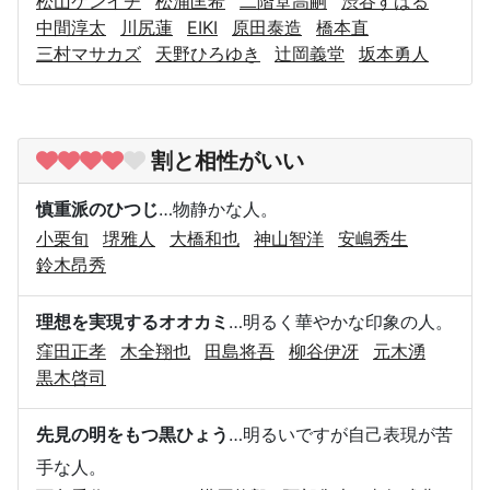
松山ケンイチ
松浦匡希
二階堂高嗣
渋谷すばる
中間淳太
川尻蓮
EIKI
原田泰造
橋本直
三村マサカズ
天野ひろゆき
辻岡義堂
坂本勇人
割と相性がいい
慎重派のひつじ
…物静かな人。
小栗旬
堺雅人
大橋和也
神山智洋
安嶋秀生
鈴木昂秀
理想を実現するオオカミ
…明るく華やかな印象の人。
窪田正孝
木全翔也
田島将吾
柳谷伊冴
元木湧
黒木啓司
先見の明をもつ黒ひょう
…明るいですが自己表現が苦
手な人。