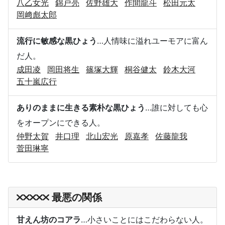
八乙女光
錦戸亮
佐野雄大
作間龍斗
松田元太
岡﨑彪太郎
流行に敏感な黒ひょう
…人情味に溢れユーモアに富ん
だ人。
成田凌
岡田将生
篠塚大輝
桐谷健太
鈴木大河
五十嵐広行
ありのままに生きる素朴な黒ひょう
…誰に対しても心
をオープンにできる人。
仲野太賀
井口理
北山宏光
原嘉孝
佐藤龍我
菅田琳寧
最悪の関係
甘えん坊のコアラ
…小さいことにはこだわらない人。