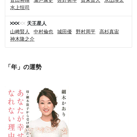
水上恒司
天王星人
山﨑賢人
中村倫也
城田優
野村周平
高杉真宙
神木隆之介
「年」の運勢