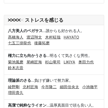
ストレスを感じる
八方美人のペガサス
…誰からも好かれる人。
髙橋海人
渡辺翔太
木村柾哉
HAYATO
七五三掛龍也
後藤拓磨
権力に立ち向かうさる
…明るくて気さくな男性。
菊池風磨
尾崎匠海
杉山竜司
LIKIYA
奥田力也
鈴木志音
理論派のさる
…負けず嫌いで努力家。
綾野剛
北村匠海
今市隆二
細田佳央太
小池徹平
増田貴久
高潔で純粋なライオン
…温厚真面目で頭も良い人。