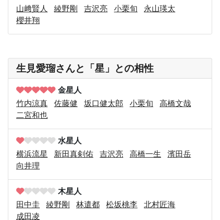
山﨑賢人
綾野剛
吉沢亮
小栗旬
永山瑛太
櫻井翔
生見愛瑠さんと「星」との相性
金星人
竹内涼真
佐藤健
坂口健太郎
小栗旬
高橋文哉
二宮和也
水星人
横浜流星
新田真剣佑
吉沢亮
高橋一生
濱田岳
向井理
木星人
田中圭
綾野剛
林遣都
松坂桃李
北村匠海
成田凌