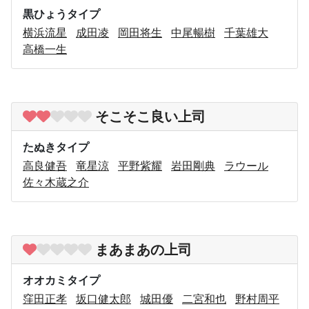
黒ひょうタイプ
横浜流星
成田凌
岡田将生
中尾暢樹
千葉雄大
高橋一生
そこそこ良い上司
たぬきタイプ
高良健吾
竜星涼
平野紫耀
岩田剛典
ラウール
佐々木蔵之介
まあまあの上司
オオカミタイプ
窪田正孝
坂口健太郎
城田優
二宮和也
野村周平