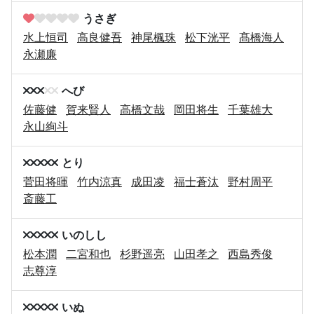
うさぎ
水上恒司
高良健吾
神尾楓珠
松下洸平
髙橋海人
永瀬廉
へび
佐藤健
賀来賢人
高橋文哉
岡田将生
千葉雄大
永山絢斗
とり
菅田将暉
竹内涼真
成田凌
福士蒼汰
野村周平
斎藤工
いのしし
松本潤
二宮和也
杉野遥亮
山田孝之
西島秀俊
志尊淳
いぬ