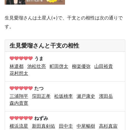
生見愛瑠さんは土星人(+)で、干支との相性は次の通りで
す。
生見愛瑠さんと干支の相性
うま
林遣都
池松壮亮
町田啓太
柳楽優弥
山田裕貴
花村想太
たつ
三浦翔平
窪田正孝
松坂桃李
瀬戸康史
濱田岳
森内貴寛
ねずみ
横浜流星
新田真剣佑
田中圭
中尾暢樹
高杉真宙