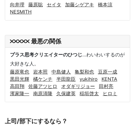
向井理
藤原聡
セイタ
加藤シゲアキ
橋本涼
NESMITH
最悪の関係
プラス思考クリエイターのひつじ
…わいわいするのが
大好きな人。
藤原竜也
岩本照
中島健人
亀梨和也
豆原一成
黒田光輝
橘ケンチ
半田龍臣
yukihiro
KENTA
高田翔
佐藤アツヒロ
オダギリジョー
田村亮
濱家隆一
南原清隆
久保建英
稲垣啓太
ヒロミ
上司/部下にするなら？