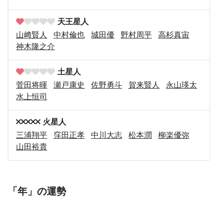
天王星人
山﨑賢人
中村倫也
城田優
野村周平
高杉真宙
神木隆之介
土星人
菅田将暉
瀬戸康史
佐野勇斗
賀来賢人
永山瑛太
水上恒司
火星人
三浦翔平
窪田正孝
中川大志
松本潤
柳楽優弥
山田裕貴
「年」の運勢