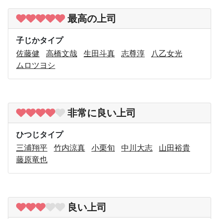
最高の上司
子じかタイプ
佐藤健
高橋文哉
生田斗真
志尊淳
八乙女光
ムロツヨシ
非常に良い上司
ひつじタイプ
三浦翔平
竹内涼真
小栗旬
中川大志
山田裕貴
藤原竜也
良い上司