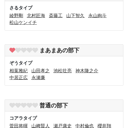
さるタイプ
綾野剛
北村匠海
斎藤工
山下智久
永山絢斗
松山ケンイチ
まあまあの部下
ぞうタイプ
相葉雅紀
山田孝之
池松壮亮
神木隆之介
中居正広
永瀬廉
普通の部下
コアラタイプ
菅田将暉
山﨑賢人
瀬戸康史
中村倫也
櫻井翔