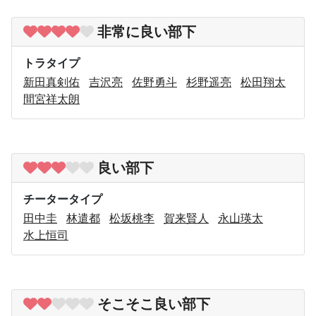
非常に良い部下
トラタイプ
新田真剣佑
吉沢亮
佐野勇斗
杉野遥亮
松田翔太
間宮祥太朗
良い部下
チータータイプ
田中圭
林遣都
松坂桃李
賀来賢人
永山瑛太
水上恒司
そこそこ良い部下