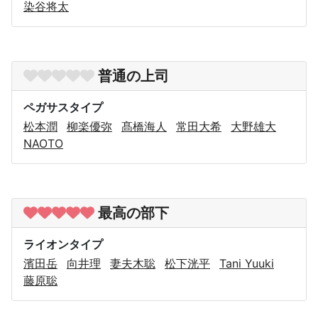
染谷将太
普通の上司
ペガサスタイプ
松本潤
柳楽優弥
髙橋海人
常田大希
大野雄大
NAOTO
最高の部下
ライオンタイプ
濱田岳
向井理
妻夫木聡
松下洸平
Tani Yuuki
藤原聡