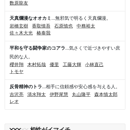
数原龍友
天真爛漫なオオカミ
…無邪気で明るく天真爛漫。
岩橋玄樹
香取慎吾
石原慎也
中務裕太
佐々木大光
椿泰我
平和を守る闘争家のコアラ
…気さくで近づきやすい庶
民的な人。
櫻井翔
木村拓哉
優里
工藤大輝
小林直己
トモヤ
反骨精神のトラ
…相手に信頼感や安心感を与える人。
吉沢亮
清水翔太
伊野尾慧
丸山隆平
森本慎太郎
レオ
相性がイマイチ