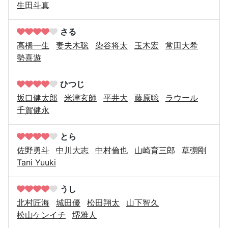
生田斗真
さる
高橋一生
妻夫木聡
染谷将太
玉木宏
常田大希
勢喜遊
ひつじ
坂口健太郎
米津玄師
平井大
藤原聡
ラウール
千賀健永
とら
佐野勇斗
中川大志
中村倫也
山崎育三郎
草彅剛
Tani Yuuki
うし
北村匠海
城田優
松田翔太
山下智久
松山ケンイチ
堺雅人