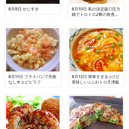
8月9日 かにすき
8月10日 私の決定版◎圧力
鍋でトロトロ♪豚の角煮＆
大根
8月11日 フライパンで失敗
8月12日 簡単すぎる♫けど
なし☆エビピラフ
美味しい♫ふわトロ天津飯