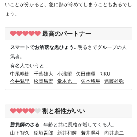
いことが分かると、急に熱が冷めてしまうこともあるでし
ょう。
最高のパートナー
スマートでお洒落な黒ひょう
…明るさでグループの人
気者。
有名人でいうと…
中尾暢樹
千葉雄大
小瀧望
矢田佳暉
RIKU
今井魁里
松岡昌宏
堂本光一
矢本悠馬
遠藤雄弥
割と相性がいい
勝負師のさる
…年齢と共に風格が増してくる人。
山下智久
稲垣吾郎
新井和輝
若井滉斗
向井康二