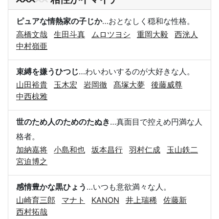
ピュアな情熱家の子じか
…おとなしく穏和な性格。
高橋文哉
生田斗真
ムロツヨシ
重岡大毅
西洸人
中村嶺亜
束縛を嫌うひつじ
…わいわいするのが大好きな人。
山田裕貴
玉木宏
岩岡徹
髙塚大夢
後藤威尊
中西椋雅
世のため人のためのたぬき
…真面目で控えめ円満な人
格者。
加納嘉将
小島和也
坂本昌行
羽村仁成
玉山鉄二
宮迫博之
感情豊かな黒ひょう
…いつも意欲満々な人。
山崎育三郎
マナト
KANON
井上瑞稀
佐藤新
西村拓哉