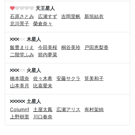
天王星人
石原さとみ
広瀬すず
吉岡里帆
新垣結衣
北川景子
榮倉奈々
木星人
飯豊まりえ
今田美桜
桐谷美玲
戸田恵梨香
二階堂ふみ
箭内夢菜
火星人
橋本環奈
佐々木希
安藤サクラ
筧美和子
山本美月
比嘉愛未
土星人
Column1
土屋太鳳
広瀬アリス
有村架純
上野樹里
川口春奈