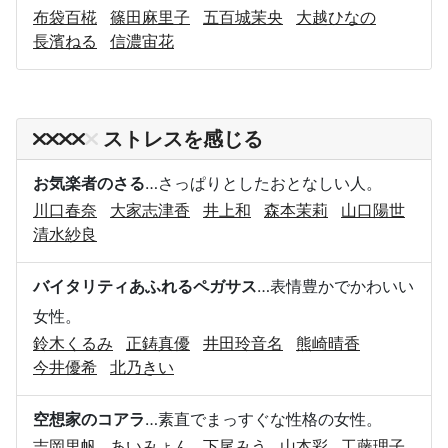
布袋百椛
篠田麻里子
五百城茉央
大越ひなの
長濱ねる
信濃宙花
ストレスを感じる
お気楽者のさる
…さっぱりとしたおとなしい人。
川口春奈
大家志津香
井上和
森本茉莉
山口陽世
清水紗良
バイタリティあふれるペガサス
…表情豊かでかわいい
女性。
鈴木くるみ
正鋳真優
井田玲音名
熊崎晴香
今井優希
北乃きい
空想家のコアラ
…素直でまっすぐな性格の女性。
吉岡里帆
あいみょん
下尾みう
山本彩
工藤理子