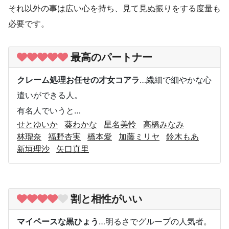
それ以外の事は広い心を持ち、見て見ぬ振りをする度量も
必要です。
最高のパートナー
クレーム処理お任せの才女コアラ
…繊細で細やかな心
遣いができる人。
有名人でいうと…
せとゆいか
葵わかな
星名美怜
高橋みなみ
林瑠奈
福野杏実
橋本愛
加藤ミリヤ
鈴木もあ
新垣理沙
矢口真里
割と相性がいい
マイペースな黒ひょう
…明るさでグループの人気者。