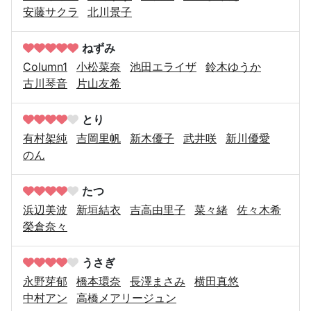
安藤サクラ
北川景子
ねずみ
Column1
小松菜奈
池田エライザ
鈴木ゆうか
古川琴音
片山友希
とり
有村架純
吉岡里帆
新木優子
武井咲
新川優愛
のん
たつ
浜辺美波
新垣結衣
吉高由里子
菜々緒
佐々木希
榮倉奈々
うさぎ
永野芽郁
橋本環奈
長澤まさみ
横田真悠
中村アン
高橋メアリージュン