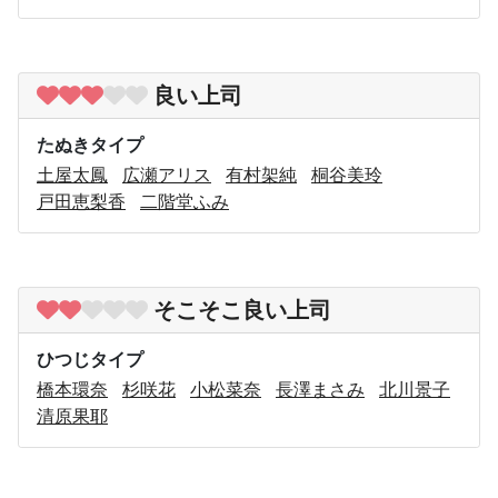
良い上司
たぬきタイプ
土屋太鳳
広瀬アリス
有村架純
桐谷美玲
戸田恵梨香
二階堂ふみ
そこそこ良い上司
ひつじタイプ
橋本環奈
杉咲花
小松菜奈
長澤まさみ
北川景子
清原果耶