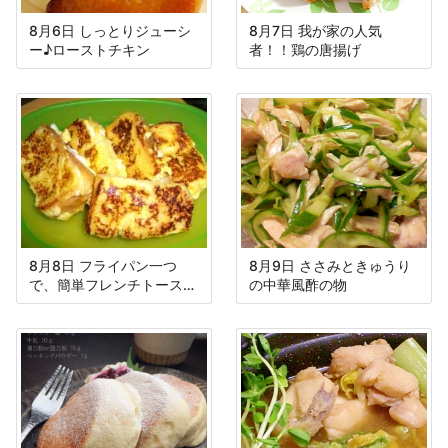
8月6日 しっとりジューシ
8月7日 我が家の人気
ー♪ローストチキン
者！！鶏の唐揚げ
8月8日 フライパン一つ
8月9日 ささみときゅうり
で、簡単フレンチトースト
の中華風酢の物
♪