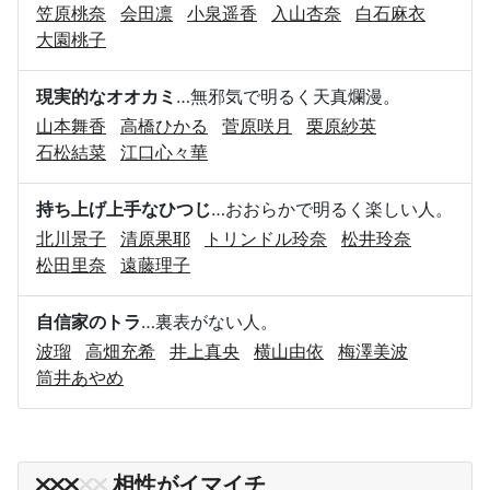
笠原桃奈
会田凛
小泉遥香
入山杏奈
白石麻衣
大園桃子
現実的なオオカミ
…無邪気で明るく天真爛漫。
山本舞香
高橋ひかる
菅原咲月
栗原紗英
石松結菜
江口心々華
持ち上げ上手なひつじ
…おおらかで明るく楽しい人。
北川景子
清原果耶
トリンドル玲奈
松井玲奈
松田里奈
遠藤理子
自信家のトラ
…裏表がない人。
波瑠
高畑充希
井上真央
横山由依
梅澤美波
筒井あやめ
相性がイマイチ