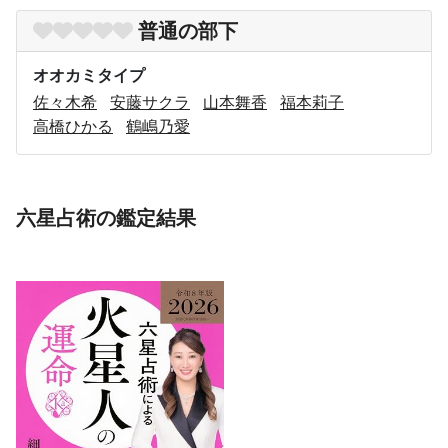
普通の部下
オオカミタイプ
佐々木希
安藤サクラ
山本舞香
福本莉子
高橋ひかる
鶴嶋乃愛
六星占術の鑑定結果