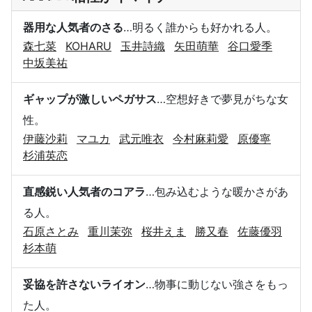
器用な人気者のさる
…明るく誰からも好かれる人。
森七菜
KOHARU
玉井詩織
矢田萌華
谷口愛季
中坂美祐
ギャップが激しいペガサス
…空想好きで夢見がちな女
性。
伊藤沙莉
マユカ
武元唯衣
今村麻莉愛
原優寧
杉浦英恋
直感鋭い人気者のコアラ
…包み込むような暖かさがあ
る人。
石原さとみ
重川茉弥
桜井えま
勝又春
佐藤優羽
杉本萌
妥協を許さないライオン
…物事に動じない強さをもっ
た人。