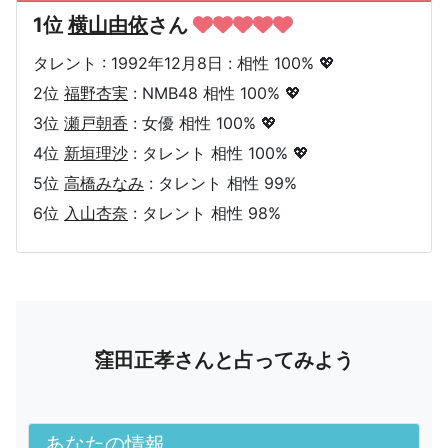
1位
横山由依
さん
タレント : 1992年12月8日 : 相性 100% 💖
2位
福野杏実
: NMB48 相性 100% 💖
3位
瀬戸朝香
: 女優 相性 100% 💖
4位
新垣理沙
: タレント 相性 100% 💖
5位
高橋みなみ
: タレント 相性 99%
6位
入山杏奈
: タレント 相性 98%
窪田正孝さんと占ってみよう
あなたの情報