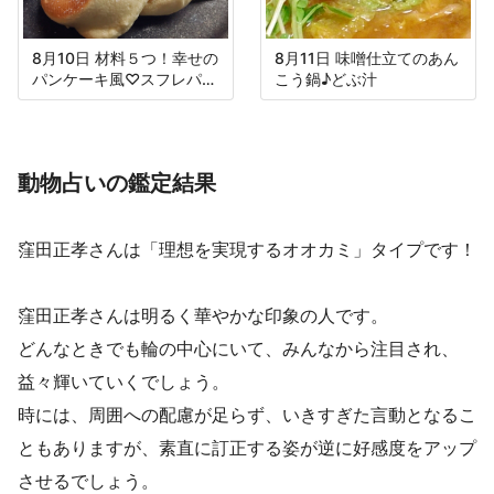
8月10日 材料５つ！幸せの
8月11日 味噌仕立てのあん
パンケーキ風♡スフレパン
こう鍋♪どぶ汁
ケーキ♪
動物占いの鑑定結果
窪田正孝さんは「理想を実現するオオカミ」タイプです！
窪田正孝さんは明るく華やかな印象の人です。
どんなときでも輪の中心にいて、みんなから注目され、
益々輝いていくでしょう。
時には、周囲への配慮が足らず、いきすぎた言動となるこ
ともありますが、素直に訂正する姿が逆に好感度をアップ
させるでしょう。