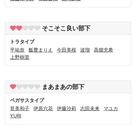
そこそこ良い部下
トラタイプ
平祐奈
飯豊まりえ
今田美桜
波瑠
高畑充希
上野樹里
まあまあの部下
ペガサスタイプ
筧美和子
伊原六花
伊藤沙莉
志田未来
マユカ
YURI