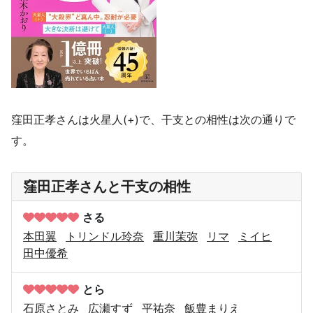
窪田正孝さんは火星人(+)で、干支との相性は次の通りで
す。
窪田正孝さんと干支の相性
さる
本田翼
トリンドル玲奈
重川茉弥
リマ
ミイヒ
田中優希
とら
石原さとみ
広瀬すず
平祐奈
飯豊まりえ