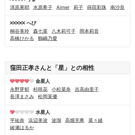
清原果耶
水原希子
Aimer
莉子
蒔田彩珠
南沙良
へび
桐谷美玲
森七菜
八木莉可子
岡本莉音
高橋ひかる
鶴嶋乃愛
窪田正孝さんと「星」との相性
金星人
永野芽郁
杉咲花
小松菜奈
吉高由里子
長澤まさみ
松岡茉優
水星人
平祐奈
浜辺美波
波瑠
高畑充希
菜々緒
綾瀬はるか