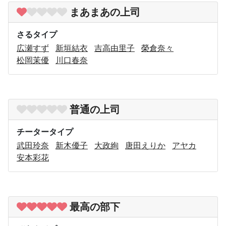
まあまあの上司
さるタイプ
広瀬すず
新垣結衣
吉高由里子
榮倉奈々
松岡茉優
川口春奈
普通の上司
チータータイプ
武田玲奈
新木優子
大政絢
唐田えりか
アヤカ
安本彩花
最高の部下