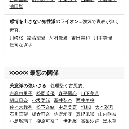
濵田響
感情を出さない知性派のライオン
…強気で裏表が無く
素直。
川﨑桜
諸葛望愛
河村優愛
吉田美和
川本笑瑠
庄司なぎさ
最悪の関係
美意識の強いさる
…義理堅く古風的。
吉高由里子
松岡茉優
森平麗心
山下美月
樋口日奈
小坂菜緒
新井梨杏
西井美桜
佐々木舞香
松下奈緒
中島美嘉
YUKI
大本彩乃
石川華望
板倉可奈
佐野愛花
真鍋凪咲
山内咲奈
小島瑠璃子
柳原可奈子
伊調馨
高梨沙羅
黒木華