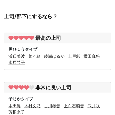
上司/部下にするなら？
最高の上司
黒ひょうタイプ
浜辺美波
菜々緒
綾瀬はるか
上戸彩
横田真悠
水原希子
非常に良い上司
子じかタイプ
本田翼
木村文乃
古川琴音
上白石萌音
武井咲
芳根京子