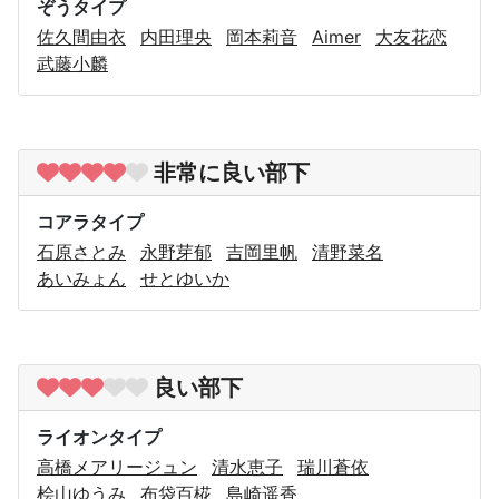
ぞうタイプ
佐久間由衣
内田理央
岡本莉音
Aimer
大友花恋
武藤小麟
非常に良い部下
コアラタイプ
石原さとみ
永野芽郁
吉岡里帆
清野菜名
あいみょん
せとゆいか
良い部下
ライオンタイプ
高橋メアリージュン
清水恵子
瑞川蒼依
桧山ゆうみ
布袋百椛
島崎遥香