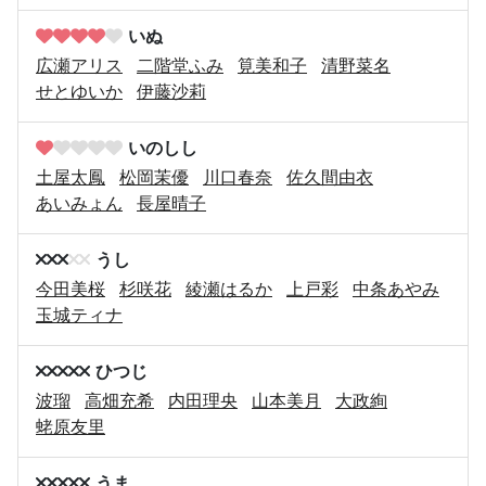
いぬ
広瀬アリス
二階堂ふみ
筧美和子
清野菜名
せとゆいか
伊藤沙莉
いのしし
土屋太鳳
松岡茉優
川口春奈
佐久間由衣
あいみょん
長屋晴子
うし
今田美桜
杉咲花
綾瀬はるか
上戸彩
中条あやみ
玉城ティナ
ひつじ
波瑠
高畑充希
内田理央
山本美月
大政絢
蛯原友里
うま