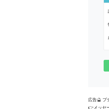
広告🔮 
👉
メッセ