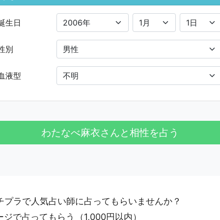
誕生日
性別
血液型
プチプラで人気占い師に占ってもらいませんか？
ージで占ってもらう
（1,000円以内）