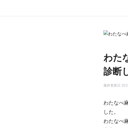
わた
診断
最終更新日 2026
わたなべ
した。
わたなべ