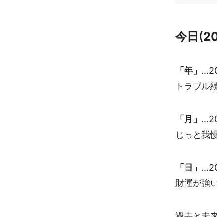
今日(2
「年」
…2
トラブル
「月」
…2
じっと我
「日」
…2
財運が強
過去と未