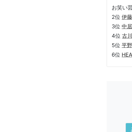
お笑い芸人
2位
伊
3位
中
4位
古
5位
平
6位
HE