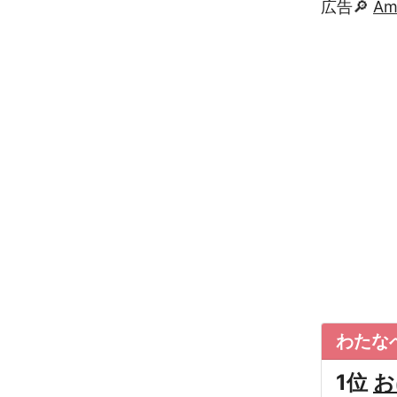
広告🔎
A
わたな
1位
お