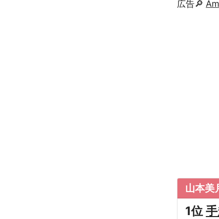
広告🔎
A
山本美
1位
手