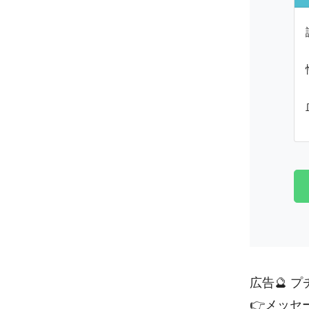
広告🔮 
👉
メッセ