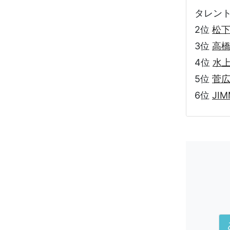
タレント :
2位
松
3位
高
4位
水
5位
菅
6位
JI