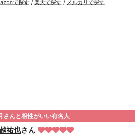
mazonで探す
/
楽天で探す
/
メルカリで探す
月さんと相性がいい有名人
越祐也
さん