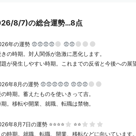
026/8/7)の総合運勢…8点
026年の運勢
😨😨😨😨
😨😨
続きの時期。対人関係が急激に悪化します。
問題が発生しやすい時期。これまでの反省と今後への展
026年8月の運勢
😨😨😨😨😨
😨😨😨
慢の時期。蓄えたものを使いきって吉。
時期。移転や開業、就職、転職は禁物。
026年8月7日の運勢 ⭐⭐⭐⭐
⭐⭐
トの時期。就職、転職、開業、移転などに向いています