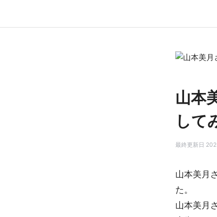
山本
して
最終更新日 2026
山本美月
た。
山本美月