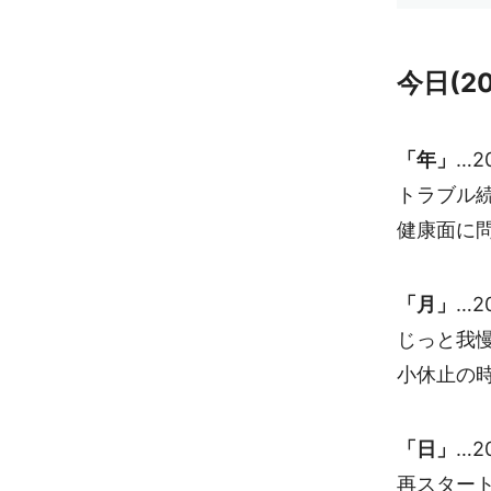
今日(2
「年」
…2
トラブル
健康面に
「月」
…2
じっと我
小休止の
「日」
…2
再スター