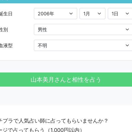
誕生日
性別
血液型
プチプラで人気占い師に占ってもらいませんか？
ージで占ってもらう
（1,000円以内）