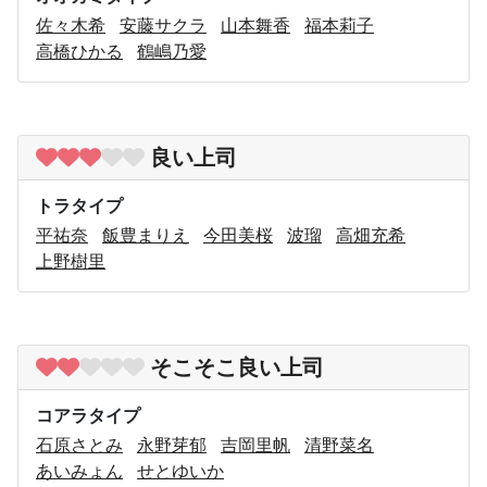
佐々木希
安藤サクラ
山本舞香
福本莉子
高橋ひかる
鶴嶋乃愛
良い上司
トラタイプ
平祐奈
飯豊まりえ
今田美桜
波瑠
高畑充希
上野樹里
そこそこ良い上司
コアラタイプ
石原さとみ
永野芽郁
吉岡里帆
清野菜名
あいみょん
せとゆいか