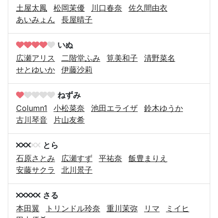
土屋太鳳
松岡茉優
川口春奈
佐久間由衣
あいみょん
長屋晴子
いぬ
広瀬アリス
二階堂ふみ
筧美和子
清野菜名
せとゆいか
伊藤沙莉
ねずみ
Column1
小松菜奈
池田エライザ
鈴木ゆうか
古川琴音
片山友希
とら
石原さとみ
広瀬すず
平祐奈
飯豊まりえ
安藤サクラ
北川景子
さる
本田翼
トリンドル玲奈
重川茉弥
リマ
ミイヒ