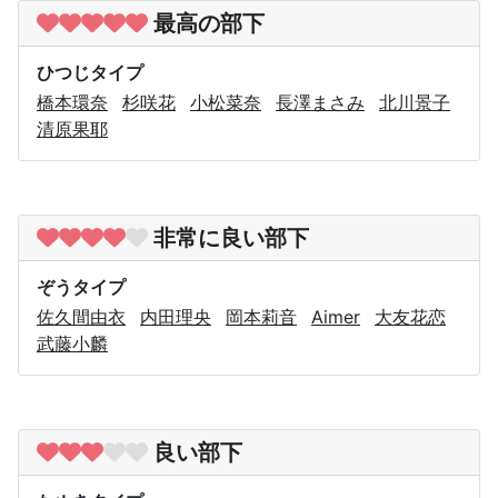
最高の部下
ひつじタイプ
橋本環奈
杉咲花
小松菜奈
長澤まさみ
北川景子
清原果耶
非常に良い部下
ぞうタイプ
佐久間由衣
内田理央
岡本莉音
Aimer
大友花恋
武藤小麟
良い部下