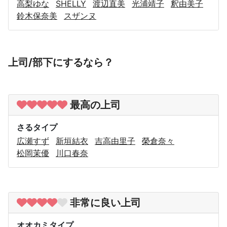
高梨ゆな
SHELLY
渡辺直美
光浦靖子
釈由美子
鈴木保奈美
スザンヌ
上司/部下にするなら？
最高の上司
さるタイプ
広瀬すず
新垣結衣
吉高由里子
榮倉奈々
松岡茉優
川口春奈
非常に良い上司
オオカミタイプ