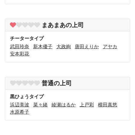
まあまあの上司
チータータイプ
武田玲奈
新木優子
大政絢
唐田えりか
アヤカ
安本彩花
普通の上司
黒ひょうタイプ
浜辺美波
菜々緒
綾瀬はるか
上戸彩
横田真悠
水原希子