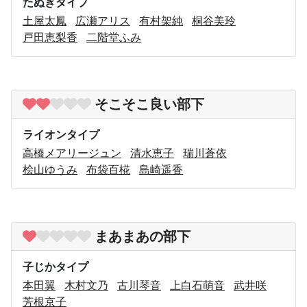
たぬきタイプ
土屋太鳳
広瀬アリス
有村架純
桐谷美玲
戸田恵梨香
二階堂ふみ
そこそこ良い部下
ライオンタイプ
高橋メアリージュン
清水恵子
瑞川蒼依
桧山ゆうみ
布袋百椛
島崎遥香
まあまあの部下
子じかタイプ
本田翼
木村文乃
古川琴音
上白石萌音
武井咲
芳根京子