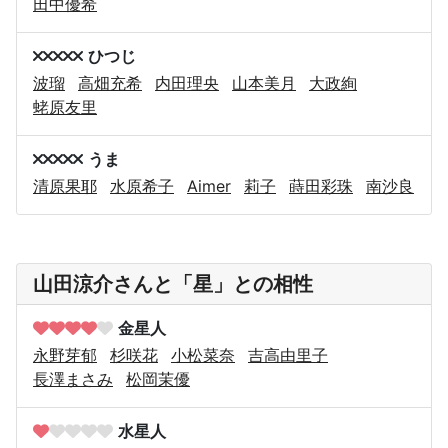
田中優希
ひつじ
波瑠
高畑充希
内田理央
山本美月
大政絢
蛯原友里
うま
清原果耶
水原希子
Aimer
莉子
蒔田彩珠
南沙良
山田涼介さんと「星」との相性
金星人
永野芽郁
杉咲花
小松菜奈
吉高由里子
長澤まさみ
松岡茉優
水星人