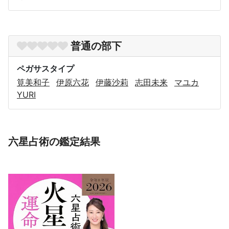
普通の部下
ペガサスタイプ
筧美和子
伊原六花
伊藤沙莉
志田未来
マユカ
YURI
六星占術の鑑定結果