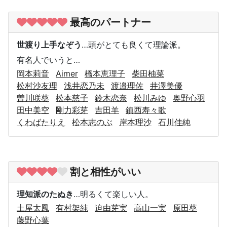
最高のパートナー
世渡り上手なぞう
…頭がとても良くて理論派。
有名人でいうと…
岡本莉音
Aimer
橋本恵理子
柴田柚菜
松村沙友理
浅井恋乃未
渡邉理佐
井澤美優
曽川咲葵
松本慈子
鈴木恋奈
松川みゆ
奥野心羽
田中美空
剛力彩芽
吉田羊
鎮西寿々歌
くわばたりえ
松本志のぶ
岸本理沙
石川佳純
割と相性がいい
理知派のたぬき
…明るくて楽しい人。
土屋太鳳
有村架純
迫由芽実
高山一実
原田葵
藤野心葉