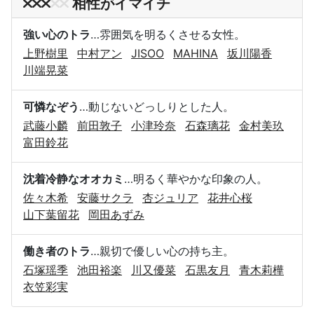
相性がイマイチ
強い心のトラ
…雰囲気を明るくさせる女性。
上野樹里
中村アン
JISOO
MAHINA
坂川陽香
川端晃菜
可憐なぞう
…動じないどっしりとした人。
武藤小麟
前田敦子
小津玲奈
石森璃花
金村美玖
富田鈴花
沈着冷静なオオカミ
…明るく華やかな印象の人。
佐々木希
安藤サクラ
杏ジュリア
花井心桜
山下葉留花
岡田あずみ
働き者のトラ
…親切で優しい心の持ち主。
石塚瑶季
池田裕楽
川又優菜
石黒友月
青木莉樺
衣笠彩実