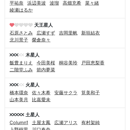
平祐奈
浜辺美波
波瑠
高畑充希
菜々緒
綾瀬はるか
天王星人
石原さとみ
広瀬すず
吉岡里帆
新垣結衣
北川景子
榮倉奈々
木星人
飯豊まりえ
今田美桜
桐谷美玲
戸田恵梨香
二階堂ふみ
箭内夢菜
火星人
橋本環奈
佐々木希
安藤サクラ
筧美和子
山本美月
比嘉愛未
土星人
Column1
土屋太鳳
広瀬アリス
有村架純
上野樹里
川口春奈