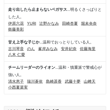
走り出したら止まらないペガサス
…明るくさっぱりと
した人。
伊原六花
YURI
辻野かなみ
田崎杏夏
堀未央奈
衛藤美彩
甘え上手な子じか
…温和でおっとりしている人。
古川琴音
のん
峯岸みなみ
安井妃奈
佐藤海里
八木 仁愛
チームリーダーのライオン
…温和・慎重派で警戒心が
強い人。
清水恵子
瑞川蒼依
島崎遥香
武藤十夢
山﨑天
小西夏菜実