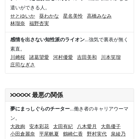
遣いができる人。
せとゆいか
葵わかな
星名美怜
高橋みなみ
林瑠奈
福野杏実
感情を出さない知性派のライオン
…強気で裏表が無く
素直。
川﨑桜
諸葛望愛
河村優愛
吉田美和
川本笑瑠
庄司なぎさ
最悪の関係
夢にまっしぐらのチーター
…働き者のキャリアウーマ
ン。
大政絢
安本彩花
太田有紀
八木愛月
大島優子
小田倉麗奈
平尾帆夏
鶴崎仁香
野村実代
泉綾乃