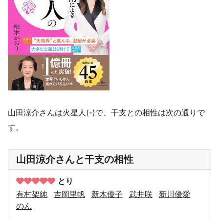
山田涼介さんは火星人(-)で、干支との相性は次の通りで
す。
山田涼介さんと干支の相性
とり
有村架純
吉岡里帆
新木優子
武井咲
新川優愛
のん