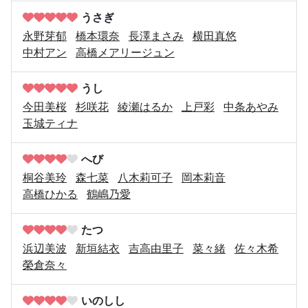
うさぎ
永野芽郁
橋本環奈
長澤まさみ
横田真悠
中村アン
高橋メアリージュン
うし
今田美桜
杉咲花
綾瀬はるか
上戸彩
中条あやみ
玉城ティナ
へび
桐谷美玲
森七菜
八木莉可子
岡本莉音
高橋ひかる
鶴嶋乃愛
たつ
浜辺美波
新垣結衣
吉高由里子
菜々緒
佐々木希
榮倉奈々
いのしし