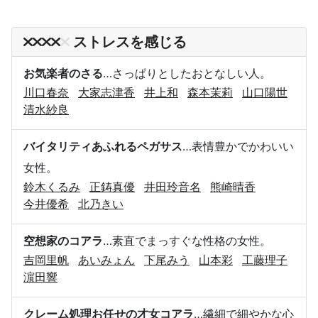
ストレスを感じる
お気楽者のさる
…さっぱりとしたおとなしい人。
川口春奈
大家志津香
井上和
森本茉莉
山口陽世
清水紗良
バイタリティあふれるペガサス
…表情豊かでかわいい
女性。
鈴木くるみ
正鋳真優
井田玲音名
熊崎晴香
今井優希
北乃きい
空想家のコアラ
…素直でまっすぐな性格の女性。
吉岡里帆
あいみょん
下尾みう
山本彩
工藤理子
濵田響
クレーム処理お任せの才女コアラ
…繊細で細やかな心