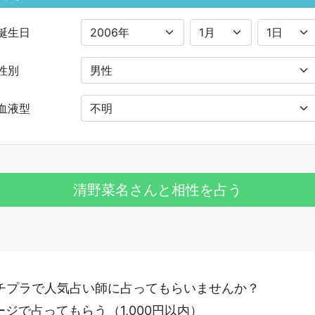
誕生日
性別
血液型
プチプラで人気占い師に占ってもらいませんか？
ージで占ってもらう
（1,000円以内）