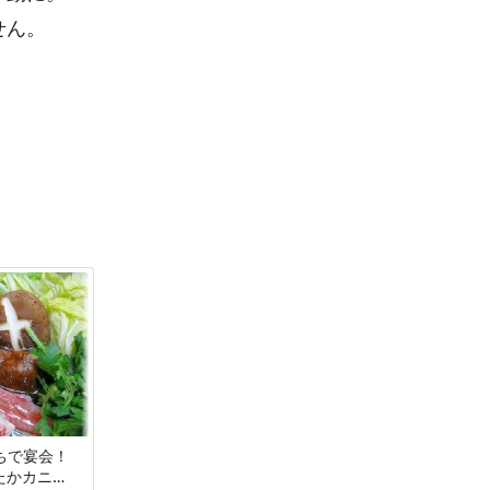
せん。
うちで宴会！
たかカニ鍋