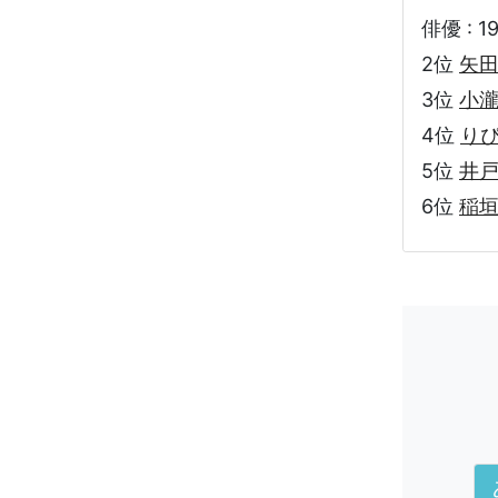
俳優 : 1
2位
矢
3位
小
4位
り
5位
井
6位
稲