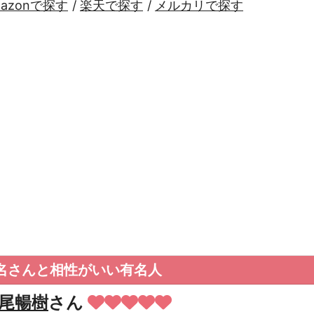
mazonで探す
/
楽天で探す
/
メルカリで探す
名さんと相性がいい有名人
尾暢樹
さん