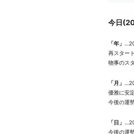
今日(2
「年」
…2
再スター
物事のス
「月」
…2
優雅に安
今後の運
「日」
…2
今後の運