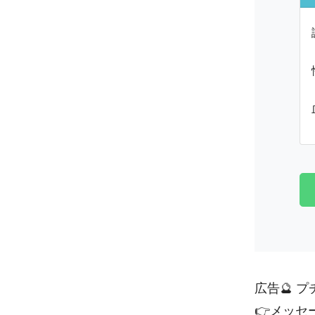
広告🔮 
👉
メッセ