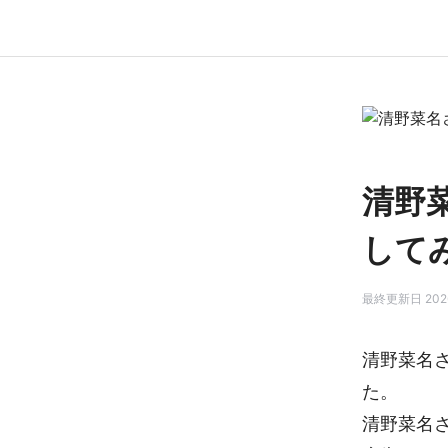
清野
して
最終更新日 2026
清野菜名
た。
清野菜名