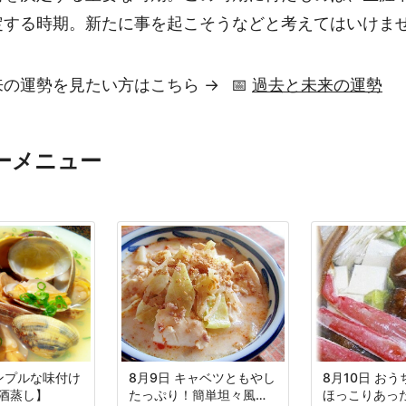
定する時期。新たに事を起こそうなどと考えてはいけま
来の運勢を見たい方はこちら →
📅
過去と未来の運勢
ーメニュー
シンプルな味付け
8月9日 キャベツともやし
8月10日 お
酒蒸し】
たっぷり！簡単坦々風豆
ほっこりあっ