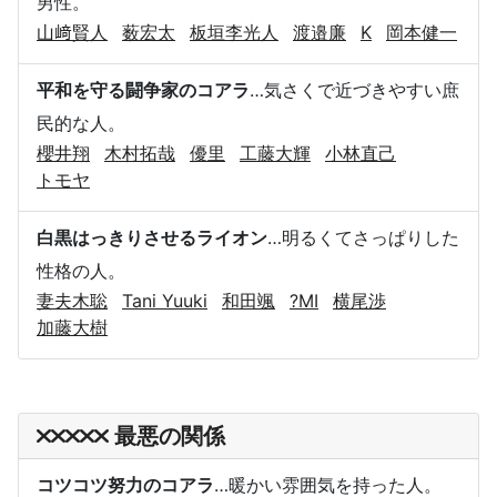
男性。
山﨑賢人
薮宏太
板垣李光人
渡邉廉
K
岡本健一
平和を守る闘争家のコアラ
…気さくで近づきやすい庶
民的な人。
櫻井翔
木村拓哉
優里
工藤大輝
小林直己
トモヤ
白黒はっきりさせるライオン
…明るくてさっぱりした
性格の人。
妻夫木聡
Tani Yuuki
和田颯
?MI
横尾渉
加藤大樹
最悪の関係
コツコツ努力のコアラ
…暖かい雰囲気を持った人。