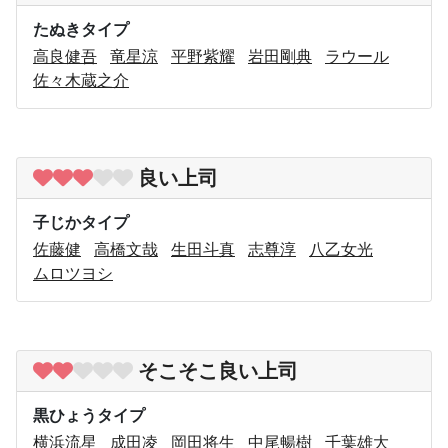
たぬきタイプ
高良健吾
竜星涼
平野紫耀
岩田剛典
ラウール
佐々木蔵之介
良い上司
子じかタイプ
佐藤健
高橋文哉
生田斗真
志尊淳
八乙女光
ムロツヨシ
そこそこ良い上司
黒ひょうタイプ
横浜流星
成田凌
岡田将生
中尾暢樹
千葉雄大