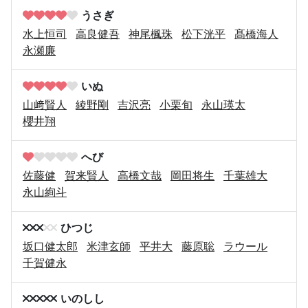
うさぎ
水上恒司
高良健吾
神尾楓珠
松下洸平
髙橋海人
永瀬廉
いぬ
山﨑賢人
綾野剛
吉沢亮
小栗旬
永山瑛太
櫻井翔
へび
佐藤健
賀来賢人
高橋文哉
岡田将生
千葉雄大
永山絢斗
ひつじ
坂口健太郎
米津玄師
平井大
藤原聡
ラウール
千賀健永
いのしし