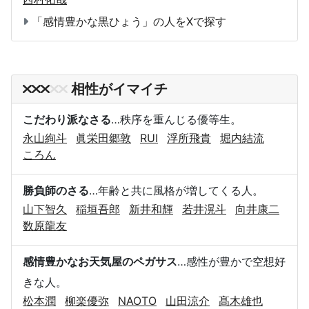
「感情豊かな黒ひょう」の人をXで探す
相性がイマイチ
こだわり派なさる
…秩序を重んじる優等生。
永山絢斗
眞栄田郷敦
RUI
浮所飛貴
堀内結流
ころん
勝負師のさる
…年齢と共に風格が増してくる人。
山下智久
稲垣吾郎
新井和輝
若井滉斗
向井康二
数原龍友
感情豊かなお天気屋のペガサス
…感性が豊かで空想好
きな人。
松本潤
柳楽優弥
NAOTO
山田涼介
髙木雄也