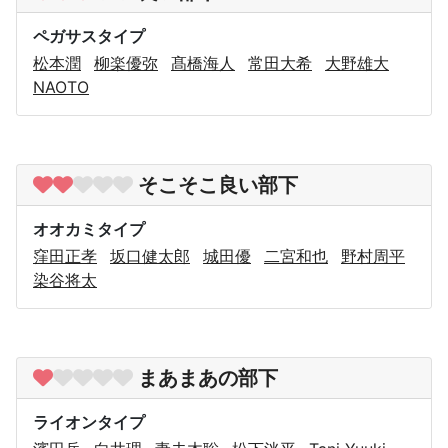
ペガサスタイプ
松本潤
柳楽優弥
髙橋海人
常田大希
大野雄大
NAOTO
そこそこ良い部下
オオカミタイプ
窪田正孝
坂口健太郎
城田優
二宮和也
野村周平
染谷将太
まあまあの部下
ライオンタイプ