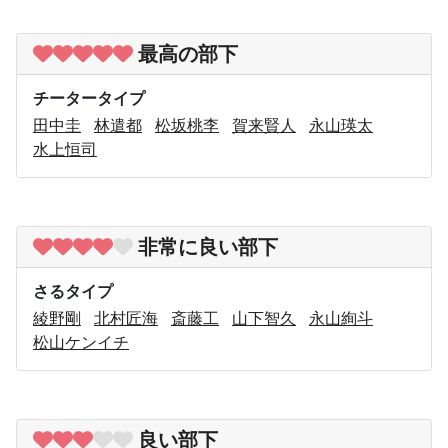
最高の部下
チータータイプ
田中圭
林遣都
松坂桃李
賀来賢人
永山瑛太
水上恒司
非常に良い部下
さるタイプ
綾野剛
北村匠海
斎藤工
山下智久
永山絢斗
松山ケンイチ
良い部下