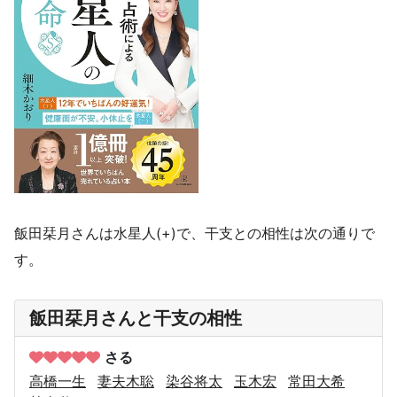
飯田栞月さんは水星人(+)で、干支との相性は次の通りで
す。
飯田栞月さんと干支の相性
さる
高橋一生
妻夫木聡
染谷将太
玉木宏
常田大希