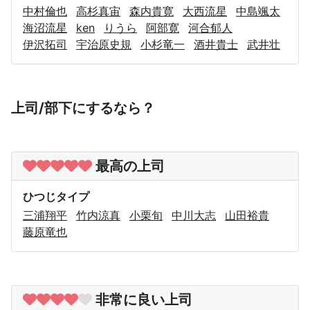
中村倫也
高杉真宙
森内貴寛
大西流星
中島颯太
海沼流星
ken
りうら
阿部寛
河合郁人
伊沢拓司
宇治原史規
小杉竜一
酒井貴士
武井壮
上司/部下にするなら？
最高の上司
ひつじタイプ
三浦翔平
竹内涼真
小栗旬
中川大志
山田裕貴
藤原竜也
非常に良い上司