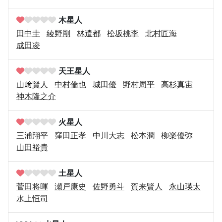
木星人
田中圭
綾野剛
林遣都
松坂桃李
北村匠海
成田凌
天王星人
山﨑賢人
中村倫也
城田優
野村周平
高杉真宙
神木隆之介
火星人
三浦翔平
窪田正孝
中川大志
松本潤
柳楽優弥
山田裕貴
土星人
菅田将暉
瀬戸康史
佐野勇斗
賀来賢人
永山瑛太
水上恒司