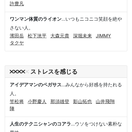
許豊凡
ワンマン体質のライオン
…いつもニコニコ笑顔を絶や
さない人。
濱田岳
松下洸平
大森元貴
深堀未来
JIMMY
タクヤ
ストレスを感じる
アイデアマンのペガサス
…みんなから好感を持たれる
人。
笠松将
小野慶人
那須雄登
影山拓也
山井飛翔
陣
人生のテクニシャンのコアラ
…ウソをつけない素朴な