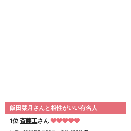
飯田栞月さんと相性がいい有名人
1位
斎藤工
さん