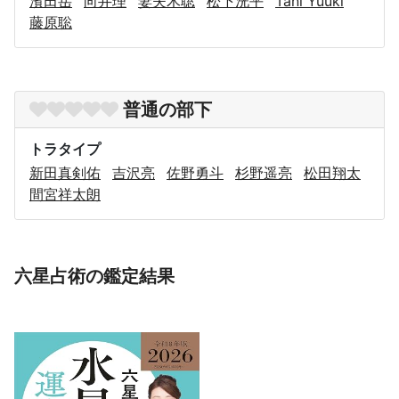
濱田岳
向井理
妻夫木聡
松下洸平
Tani Yuuki
藤原聡
普通の部下
トラタイプ
新田真剣佑
吉沢亮
佐野勇斗
杉野遥亮
松田翔太
間宮祥太朗
六星占術の鑑定結果