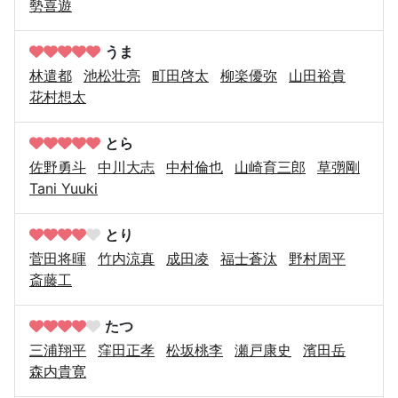
勢喜遊
うま
林遣都
池松壮亮
町田啓太
柳楽優弥
山田裕貴
花村想太
とら
佐野勇斗
中川大志
中村倫也
山崎育三郎
草彅剛
Tani Yuuki
とり
菅田将暉
竹内涼真
成田凌
福士蒼汰
野村周平
斎藤工
たつ
三浦翔平
窪田正孝
松坂桃李
瀬戸康史
濱田岳
森内貴寛