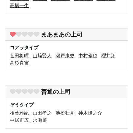
高橋一生
まあまあの上司
コアラタイプ
菅田将暉
山﨑賢人
瀬戸康史
中村倫也
櫻井翔
高杉真宙
普通の上司
ぞうタイプ
相葉雅紀
山田孝之
池松壮亮
神木隆之介
中居正広
永瀬廉