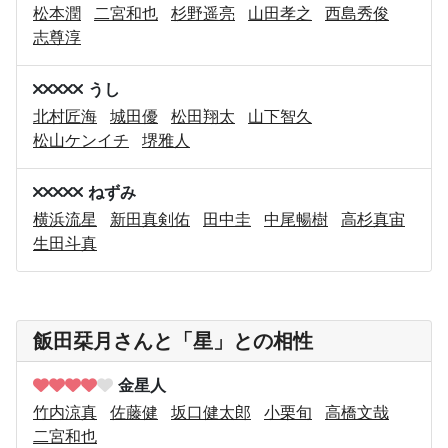
松本潤
二宮和也
杉野遥亮
山田孝之
西島秀俊
志尊淳
うし
北村匠海
城田優
松田翔太
山下智久
松山ケンイチ
堺雅人
ねずみ
横浜流星
新田真剣佑
田中圭
中尾暢樹
高杉真宙
生田斗真
飯田栞月さんと「星」との相性
金星人
竹内涼真
佐藤健
坂口健太郎
小栗旬
高橋文哉
二宮和也