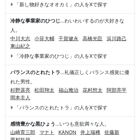
「新し物好きなオオカミ」の人をXで探す
冷静な事業家のひつじ
…わいわいするのが大好きな
人。
中川大志
小笹大輔
千賀健永
高橋光臣
浜川路己
東山紀之
「冷静な事業家のひつじ」の人をXで探す
バランスのとれたトラ
…礼儀正しくバランス感覚に優
れた男性。
杉野遥亮
松田翔太
福山雅治
花村想太
阿部亮平
岡本圭人
「バランスのとれたトラ」の人をXで探す
感情豊かな黒ひょう
…いつも意欲満々な人。
山崎育三郎
マナト
KANON
井上瑞稀
佐藤新
西村拓哉