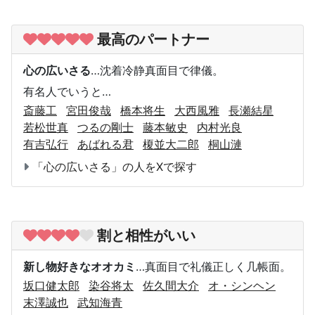
最高のパートナー
心の広いさる
…沈着冷静真面目で律儀。
有名人でいうと…
斎藤工
宮田俊哉
橋本将生
大西風雅
長瀬結星
若松世真
つるの剛士
藤本敏史
内村光良
有吉弘行
あばれる君
榎並大二郎
桐山漣
「心の広いさる」の人をXで探す
割と相性がいい
新し物好きなオオカミ
…真面目で礼儀正しく几帳面。
坂口健太郎
染谷将太
佐久間大介
オ・シンヘン
末澤誠也
武知海青