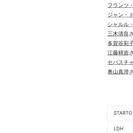
フランツ
ジャン・
シャルル
三木清良
さ
多賀谷彩
江藤耕造
さ
セバスチ
奥山真澄
さ
STARTO
LDH