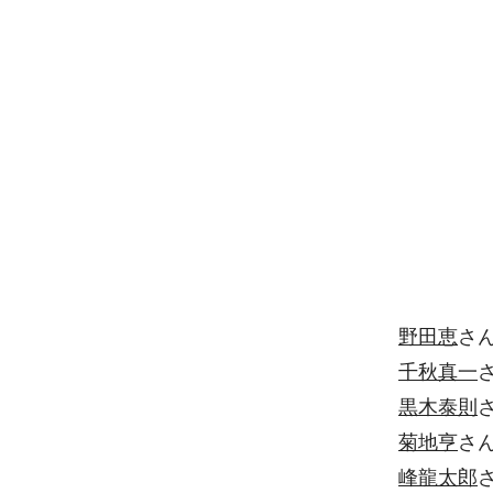
野田恵
さん
千秋真一
さ
黒木泰則
さ
菊地亨
さん
峰龍太郎
さ