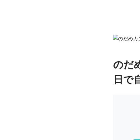
のだめ
日で