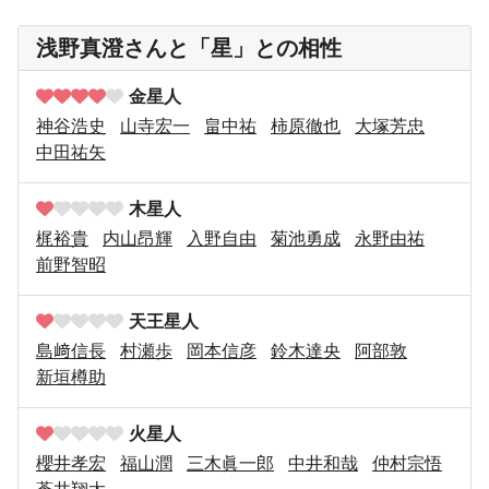
浅野真澄さんと「星」との相性
金星人
神谷浩史
山寺宏一
畠中祐
柿原徹也
大塚芳忠
中田祐矢
木星人
梶裕貴
内山昂輝
入野自由
菊池勇成
永野由祐
前野智昭
天王星人
島﨑信長
村瀬歩
岡本信彦
鈴木達央
阿部敦
新垣樽助
火星人
櫻井孝宏
福山潤
三木眞一郎
中井和哉
仲村宗悟
蒼井翔太