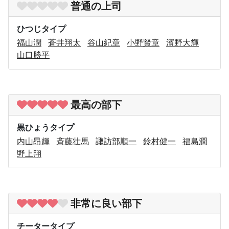
普通の上司
ひつじタイプ
福山潤
蒼井翔太
谷山紀章
小野賢章
濱野大輝
山口勝平
最高の部下
黒ひょうタイプ
内山昂輝
斉藤壮馬
諏訪部順一
鈴村健一
福島潤
野上翔
非常に良い部下
チータータイプ