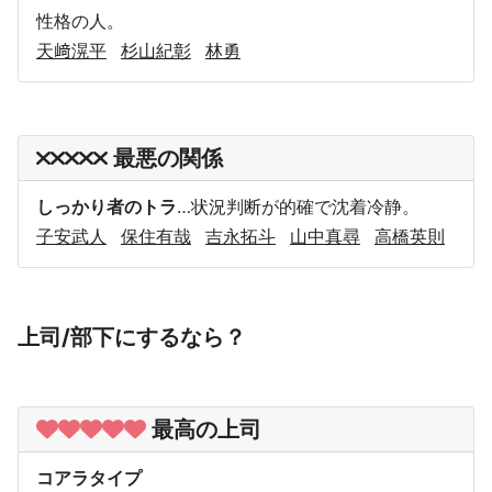
性格の人。
天﨑滉平
杉山紀彰
林勇
最悪の関係
しっかり者のトラ
…状況判断が的確で沈着冷静。
子安武人
保住有哉
吉永拓斗
山中真尋
高橋英則
上司/部下にするなら？
最高の上司
コアラタイプ