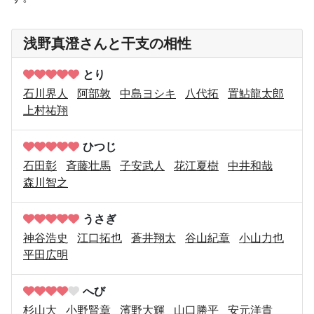
浅野真澄さんと干支の相性
とり
石川界人
阿部敦
中島ヨシキ
八代拓
置鮎龍太郎
上村祐翔
ひつじ
石田彰
斉藤壮馬
子安武人
花江夏樹
中井和哉
森川智之
うさぎ
神谷浩史
江口拓也
蒼井翔太
谷山紀章
小山力也
平田広明
へび
杉山大
小野賢章
濱野大輝
山口勝平
安元洋貴