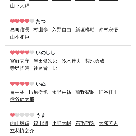
山下大輝
たつ
島﨑信長
村瀬歩
入野自由
新垣樽助
仲村宗悟
山本和臣
いのしし
宮野真守
津田健次郎
鈴木達央
菊池勇成
寺島拓篤
神尾晋一郎
いぬ
畠中祐
柿原徹也
永野由祐
前野智昭
細谷佳正
熊谷健太郎
うま
内山昂輝
福山潤
小野大輔
石毛翔弥
大塚芳忠
立花慎之介