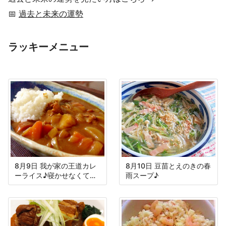
📅
過去と未来の運勢
ラッキーメニュー
8月9日 我が家の王道カレ
8月10日 豆苗とえのきの春
ーライス♪寝かせなくても
雨スープ♪
美味しい♪