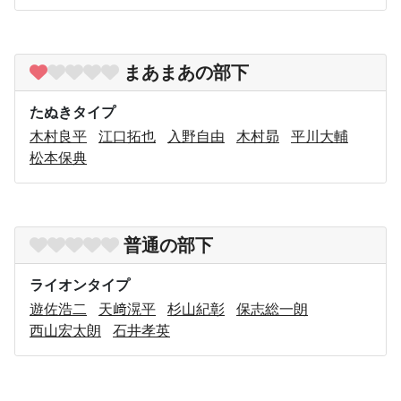
まあまあの部下
たぬきタイプ
木村良平
江口拓也
入野自由
木村昴
平川大輔
松本保典
普通の部下
ライオンタイプ
遊佐浩二
天﨑滉平
杉山紀彰
保志総一朗
西山宏太朗
石井孝英