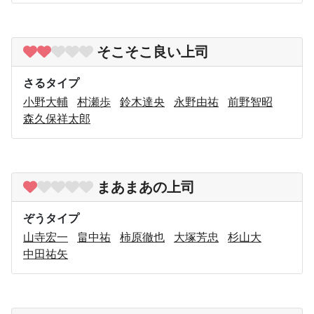
そこそこ良い上司
さるタイプ
小野大輔
村瀬歩
鈴木達央
永野由祐
前野智昭
森久保祥太郎
まあまあの上司
ぞうタイプ
山寺宏一
畠中祐
柿原徹也
大塚芳忠
杉山大
中田祐矢