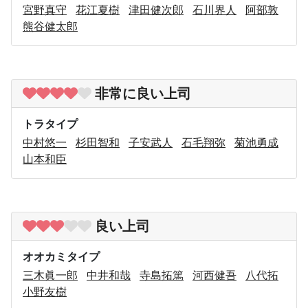
宮野真守
花江夏樹
津田健次郎
石川界人
阿部敦
熊谷健太郎
非常に良い上司
トラタイプ
中村悠一
杉田智和
子安武人
石毛翔弥
菊池勇成
山本和臣
良い上司
オオカミタイプ
三木眞一郎
中井和哉
寺島拓篤
河西健吾
八代拓
小野友樹