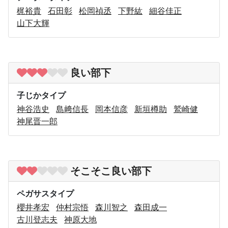
梶裕貴
石田彰
松岡禎丞
下野紘
細谷佳正
山下大輝
良い部下
子じかタイプ
神谷浩史
島﨑信長
岡本信彦
新垣樽助
鷲崎健
神尾晋一郎
そこそこ良い部下
ペガサスタイプ
櫻井孝宏
仲村宗悟
森川智之
森田成一
古川登志夫
神原大地