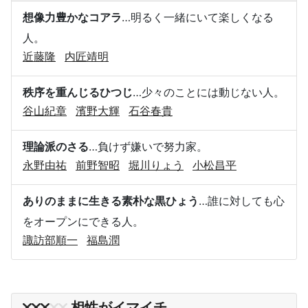
想像力豊かなコアラ
…明るく一緒にいて楽しくなる
人。
近藤隆
内匠靖明
秩序を重んじるひつじ
…少々のことには動じない人。
谷山紀章
濱野大輝
石谷春貴
理論派のさる
…負けず嫌いで努力家。
永野由祐
前野智昭
堀川りょう
小松昌平
ありのままに生きる素朴な黒ひょう
…誰に対しても心
をオープンにできる人。
諏訪部順一
福島潤
相性がイマイチ