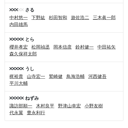
さる
中村悠一
下野紘
杉田智和
遊佐浩二
三木眞一郎
内田雄馬
とら
櫻井孝宏
松岡禎丞
岡本信彦
鈴村健一
中田祐矢
森久保祥太郎
うし
梶裕貴
山寺宏一
鷲崎健
鳥海浩輔
河西健吾
平川大輔
ねずみ
諏訪部順一
木村良平
野津山幸宏
小野友樹
代永翼
豊永利行