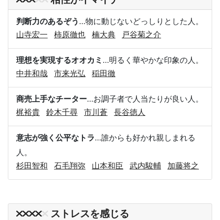
判断力のあるぞう
…物に動じないどっしりとした人。
山寺宏一
柿原徹也
楠大典
戸谷菊之介
理想を実現するオオカミ
…明るく華やかな印象の人。
中井和哉
市来光弘
稲田徹
商売上手なチーター
…お調子者で人当たりが良い人。
梶裕貴
鈴木千尋
市川蒼
長谷徳人
意志が強く公平なトラ
…誰からも好かれ親しまれる
人。
杉田智和
石毛翔弥
山本和臣
武内駿輔
加藤将之
ストレスを感じる