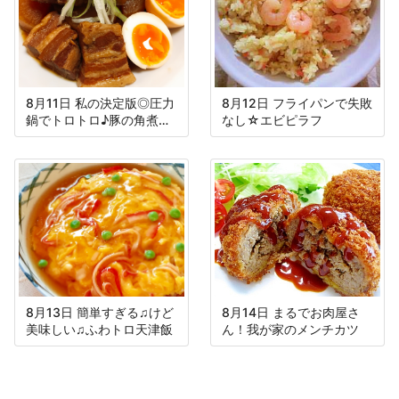
8月11日 私の決定版◎圧力
8月12日 フライパンで失敗
鍋でトロトロ♪豚の角煮＆
なし☆エビピラフ
大根
8月13日 簡単すぎる♫けど
8月14日 まるでお肉屋さ
美味しい♫ふわトロ天津飯
ん！我が家のメンチカツ