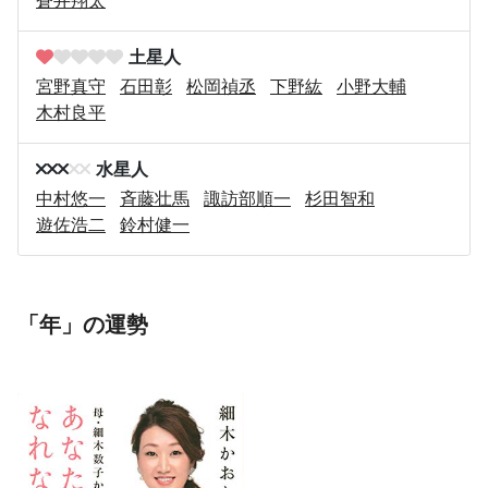
土星人
宮野真守
石田彰
松岡禎丞
下野紘
小野大輔
木村良平
水星人
中村悠一
斉藤壮馬
諏訪部順一
杉田智和
遊佐浩二
鈴村健一
「年」の運勢