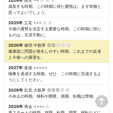
2024年
緑生 ⭐⭐
成長する時期。この時期に得た愛情は、まず本物と
思ってよいでしょう。
2025年
立花 ⭐⭐⭐
今後の運勢を決定する重要な時期。この時期に得た
ものは、生涯不動に。
2026年
健弱 中殺界
😨😨
健康面に問題が発生しやすい時期。これまでの反省
と今後への展望を。
2027年
達成 ⭐⭐⭐⭐⭐
物事を達成する時期。ぜひ、この時期に完成するよ
うにしてください。
2028年
乱気 大殺界
😨😨😨
小休止の時期。移転や開業、就職、転職は禁物。
2029年
再会 ⭐⭐⭐⭐
再スタートの時期。就職、転職、開業、移転などに