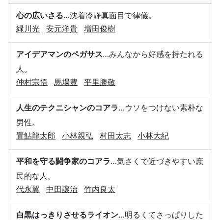
心の広いさる
…沈着冷静真面目で律儀。
緑川光
安元洋貴
増田俊樹
アイデアマンのペガサス
…みんなから好感を持たれる
人。
仲村宗悟
馬場豊
平里勝敬
人生のテクニシャンのコアラ
…ウソをつけない素朴な
男性。
置鮎龍太郎
小林親弘
村田太志
小林大紀
平和を守る闘争家のコアラ
…気さくで近づきやすい庶
民的な人。
代永翼
中田譲治
竹内良太
白黒はっきりさせるライオン
…明るくてさっぱりした