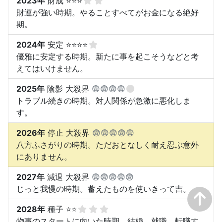
2023年
財成 ⭐⭐⭐
財運が強い時期。やることすべてがお金になる絶好
期。
2024年
安定 ⭐⭐⭐⭐
優雅に安定する時期。新たに事を起こそうなどと考
えてはいけません。
2025年
陰影 大殺界
😨😨😨😨
トラブル続きの時期。対人関係が急激に悪化しま
す。
2026年
停止 大殺界
😨😨😨😨😨
八方ふさがりの時期。ただおとなしく耐え忍ぶ意外
にありません。
2027年
減退 大殺界
😨😨😨😨😨
じっと我慢の時期。蓄えたものを使いきって吉。
2028年
種子 ⭐⭐
物事のスタートに向いた時期。結婚、就職、転職す