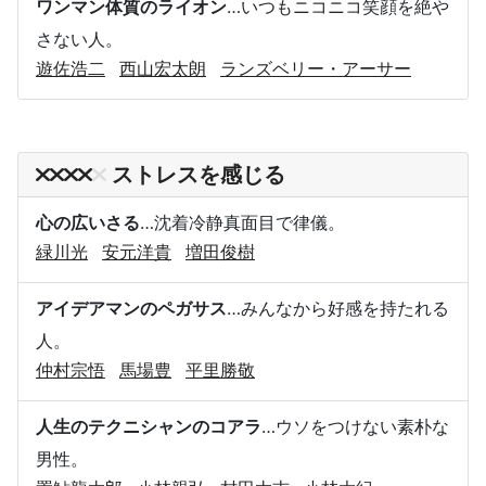
ワンマン体質のライオン
…いつもニコニコ笑顔を絶や
さない人。
遊佐浩二
西山宏太朗
ランズベリー・アーサー
ストレスを感じる
心の広いさる
…沈着冷静真面目で律儀。
緑川光
安元洋貴
増田俊樹
アイデアマンのペガサス
…みんなから好感を持たれる
人。
仲村宗悟
馬場豊
平里勝敬
人生のテクニシャンのコアラ
…ウソをつけない素朴な
男性。