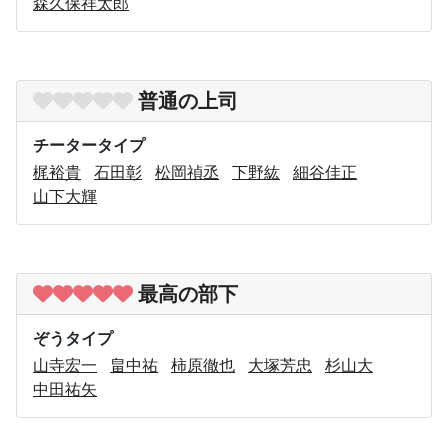
森久保祥太郎
普通の上司
チータータイプ
梶裕貴
石田彰
松岡禎丞
下野紘
細谷佳正
山下大輝
最高の部下
ぞうタイプ
山寺宏一
畠中祐
柿原徹也
大塚芳忠
杉山大
中田祐矢