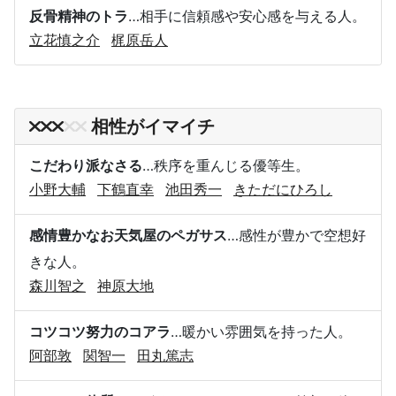
反骨精神のトラ
…相手に信頼感や安心感を与える人。
立花慎之介
梶原岳人
相性がイマイチ
こだわり派なさる
…秩序を重んじる優等生。
小野大輔
下鶴直幸
池田秀一
きただにひろし
感情豊かなお天気屋のペガサス
…感性が豊かで空想好
きな人。
森川智之
神原大地
コツコツ努力のコアラ
…暖かい雰囲気を持った人。
阿部敦
関智一
田丸篤志