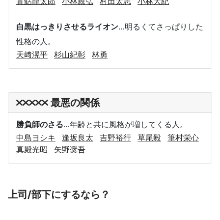
置鮎龍太郎
小林親弘
村田太志
小林大紀
白黒はっきりさせるライオン
…明るくてさっぱりした
性格の人。
天﨑滉平
杉山紀彰
林勇
最悪の関係
勝負師のさる
…年齢と共に風格が増してくる人。
中島ヨシキ
逢坂良太
吉野裕行
草尾毅
筆村栄心
真殿光昭
矢野奨吾
上司/部下にするなら？