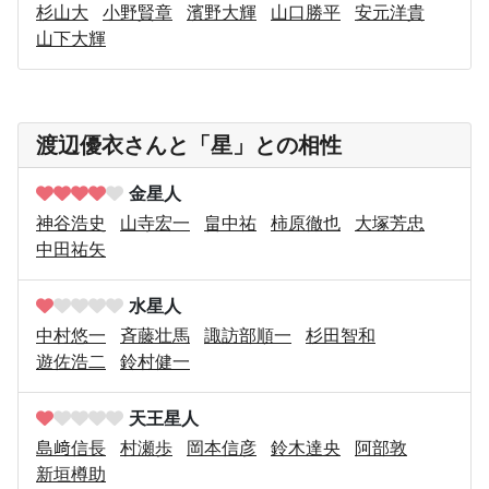
杉山大
小野賢章
濱野大輝
山口勝平
安元洋貴
山下大輝
渡辺優衣さんと「星」との相性
金星人
神谷浩史
山寺宏一
畠中祐
柿原徹也
大塚芳忠
中田祐矢
水星人
中村悠一
斉藤壮馬
諏訪部順一
杉田智和
遊佐浩二
鈴村健一
天王星人
島﨑信長
村瀬歩
岡本信彦
鈴木達央
阿部敦
新垣樽助