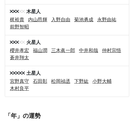
木星人
梶裕貴
内山昂輝
入野自由
菊池勇成
永野由祐
前野智昭
火星人
櫻井孝宏
福山潤
三木眞一郎
中井和哉
仲村宗悟
蒼井翔太
土星人
宮野真守
石田彰
松岡禎丞
下野紘
小野大輔
木村良平
「年」の運勢