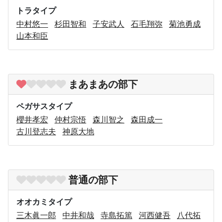
トラタイプ
中村悠一
杉田智和
子安武人
石毛翔弥
菊池勇成
山本和臣
まあまあの部下
ペガサスタイプ
櫻井孝宏
仲村宗悟
森川智之
森田成一
古川登志夫
神原大地
普通の部下
オオカミタイプ
三木眞一郎
中井和哉
寺島拓篤
河西健吾
八代拓