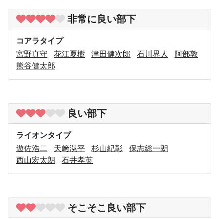
非常に良い部下
コアラタイプ
宮野真守
花江夏樹
津田健次郎
石川界人
阿部敦
熊谷健太郎
良い部下
ライオンタイプ
遊佐浩二
天﨑滉平
杉山紀彰
保志総一朗
西山宏太朗
石井孝英
そこそこ良い部下