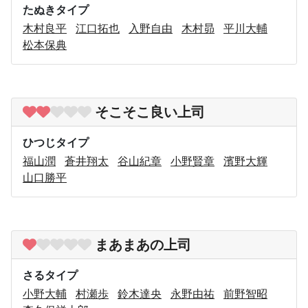
たぬきタイプ
木村良平
江口拓也
入野自由
木村昴
平川大輔
松本保典
そこそこ良い上司
ひつじタイプ
福山潤
蒼井翔太
谷山紀章
小野賢章
濱野大輝
山口勝平
まあまあの上司
さるタイプ
小野大輔
村瀬歩
鈴木達央
永野由祐
前野智昭