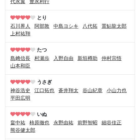
代永翼
豊永利行
とり
石川界人
阿部敦
中島ヨシキ
八代拓
置鮎龍太郎
上村祐翔
たつ
島﨑信長
村瀬歩
入野自由
新垣樽助
仲村宗悟
山本和臣
うさぎ
神谷浩史
江口拓也
蒼井翔太
谷山紀章
小山力也
平田広明
いぬ
畠中祐
柿原徹也
永野由祐
前野智昭
細谷佳正
熊谷健太郎