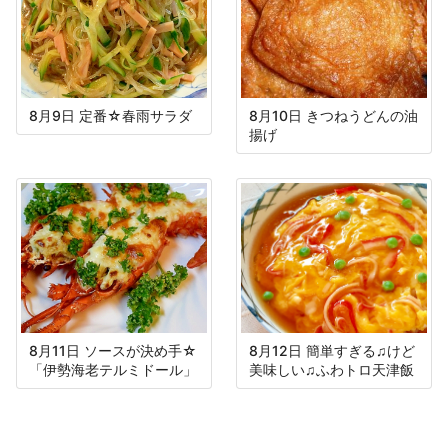
8月9日 定番☆春雨サラダ
8月10日 きつねうどんの油
揚げ
8月11日 ソースが決め手☆
8月12日 簡単すぎる♫けど
「伊勢海老テルミドール」
美味しい♫ふわトロ天津飯