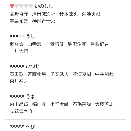
いのしし
宮野真守
津田健次郎
鈴木達央
菊池勇成
寺島拓篤
神尾晋一郎
うし
梶裕貴
山寺宏一
鷲崎健
鳥海浩輔
河西健吾
平川大輔
ひつじ
石田彰
斉藤壮馬
子安武人
花江夏樹
中井和哉
森川智之
うま
内山昂輝
福山潤
小野大輔
石毛翔弥
大塚芳忠
立花慎之介
へび