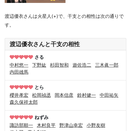
渡辺優衣さんは火星人(+)で、干支との相性は次の通りで
す。
渡辺優衣さんと干支の相性
さる
中村悠一
下野紘
杉田智和
遊佐浩二
三木眞一郎
内田雄馬
とら
櫻井孝宏
松岡禎丞
岡本信彦
鈴村健一
中田祐矢
森久保祥太郎
ねずみ
諏訪部順一
木村良平
野津山幸宏
小野友樹