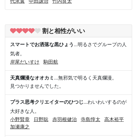
代永翼
中田譲治
竹内良太
割と相性がいい
スマートでお洒落な黒ひょう
…明るさでグループの人
気者。
岸尾だいすけ
駒田航
天真爛漫なオオカミ
…無邪気で明るく天真爛漫。
見つかりませんでした。
プラス思考クリエイターのひつじ
…わいわいするのが
大好きな人。
小野賢章
日野聡
赤羽根健治
寺島惇太
高木裕平
加瀬康之