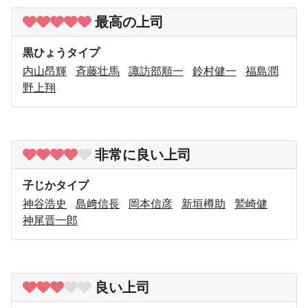
最高の上司
黒ひょうタイプ
内山昂輝
斉藤壮馬
諏訪部順一
鈴村健一
福島潤
野上翔
非常に良い上司
子じかタイプ
神谷浩史
島﨑信長
岡本信彦
新垣樽助
鷲崎健
神尾晋一郎
良い上司