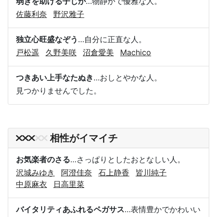
弱きを助ける子じか
…物静かで優雅な人。
佐藤利奈
野沢雅子
独立心旺盛なぞう
…自分に正直な人。
戸松遥
久野美咲
沼倉愛美
Machico
つきあい上手なたぬき
…おしとやかな人。
見つかりませんでした。
相性がイマイチ
お気楽者のさる
…さっぱりとしたおとなしい人。
沢城みゆき
阿澄佳奈
石上静香
皆川純子
中原麻衣
日高里菜
バイタリティあふれるペガサス
…表情豊かでかわいい