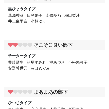
黒ひょうタイプ
花澤香菜
日笠陽子
南條愛乃
種田梨沙
井上麻里奈
小林ゆう
そこそこ良い部下
チータータイプ
豊崎愛生
諸星すみれ
榎あづさ
小松未可子
安野希世乃
豊口めぐみ
まあまあの部下
ひつじタイプ