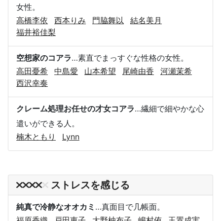
女性。
高橋李依
西本りみ
門脇舞以
結名美月
福井裕佳梨
空想家のコアラ
…素直でまっすぐな性格の女性。
高田憂希
中島愛
山本希望
尾崎由香
河瀬茉希
西沢幸奏
クレーム処理お任せの才女コアラ
…繊細で細やかな心
遣いができる人。
楠木ともり
Lynn
ストレスを感じる
純真で冷静なオオカミ
…真面目で几帳面。
福原香織
戸田恵子
大野柚布子
嶋村侑
玉置成実