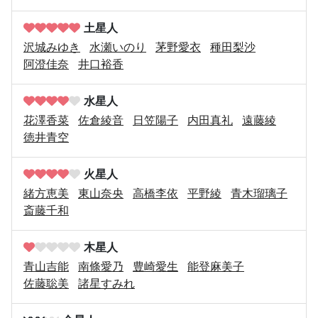
土星人
沢城みゆき
水瀬いのり
茅野愛衣
種田梨沙
阿澄佳奈
井口裕香
水星人
花澤香菜
佐倉綾音
日笠陽子
内田真礼
遠藤綾
徳井青空
火星人
緒方恵美
東山奈央
高橋李依
平野綾
青木瑠璃子
斎藤千和
木星人
青山吉能
南條愛乃
豊崎愛生
能登麻美子
佐藤聡美
諸星すみれ