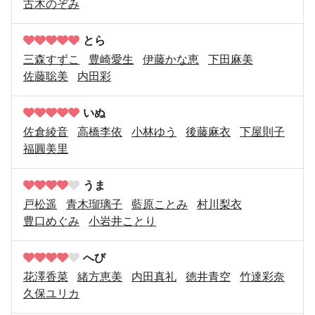
古木のぞみ
とら
三森すずこ
豊崎愛生
伊藤かな恵
下田麻美
佐藤聡美
内田彩
いぬ
佐倉綾音
高橋李依
小林ゆう
後藤麻衣
下屋則子
福圓美里
うま
戸松遥
青木瑠璃子
藍原ことみ
村川梨衣
豊口めぐみ
小岩井ことり
へび
花澤香菜
緒方恵美
内田真礼
徳井青空
竹達彩奈
久保ユリカ