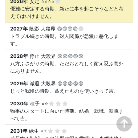
2026年
安定 ⭐⭐⭐⭐
優雅に安定する時期。新たに事を起こそうなどと考
えてはいけません。
2027年
陰影 大殺界
😨😨😨😨
トラブル続きの時期。対人関係が急激に悪化しま
す。
2028年
停止 大殺界
😨😨😨😨😨
八方ふさがりの時期。ただおとなしく耐え忍ぶ意外
にありません。
2029年
減退 大殺界
😨😨😨😨😨
じっと我慢の時期。蓄えたものを使いきって吉。
2030年
種子 ⭐⭐
物事のスタートに向いた時期。結婚、就職、転職す
べて吉。
2031年
緑生 ⭐⭐