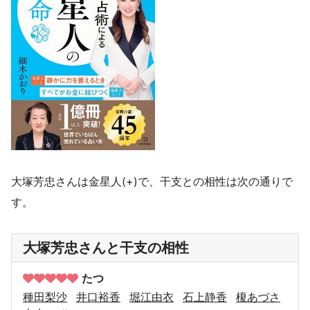
大塚芳忠さんは金星人(+)で、干支との相性は次の通りで
す。
大塚芳忠さんと干支の相性
たつ
種田梨沙
井口裕香
堀江由衣
石上静香
榎あづさ