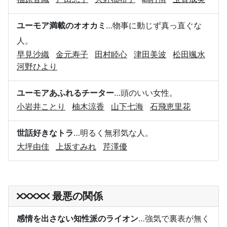
ユーモア満載のオオカミ
…物事に動じず真っ直ぐな
人。
早見沙織
金元寿子
田村睦心
津田美波
松田颯水
河野ひより
ユーモアあふれるチーター
…頭のいい女性。
小岩井ことり
柚木涼香
山下七海
石飛恵里花
世話好きなトラ
…明るく無邪気な人。
大坪由佳
上坂すみれ
芹澤優
最悪の関係
感情を出さない知性派のライオン
…強気で裏表が無く