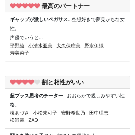
最高のパートナー
ギャップが激しいペガサス
…空想好きで夢見がちな女
性。
声優でいうと…
平野綾
小清水亜美
大久保瑠美
野水伊織
寿美菜子
割と相性がいい
超プラス思考のチーター
…おおらかで親しみやすい性
格。
榎あづさ
小松未可子
安野希世乃
田中理恵
松嵜麗
ZAQ