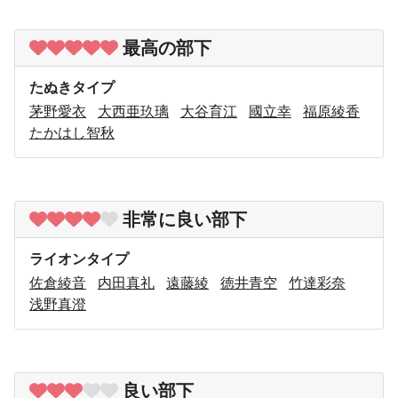
最高の部下
たぬきタイプ
茅野愛衣
大西亜玖璃
大谷育江
國立幸
福原綾香
たかはし智秋
非常に良い部下
ライオンタイプ
佐倉綾音
内田真礼
遠藤綾
徳井青空
竹達彩奈
浅野真澄
良い部下