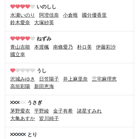
いのしし
水瀬いのり
阿澄佳奈
小倉唯
國分優香里
鈴木愛奈
大塚紗英
ねずみ
青山吉能
本渡楓
南條愛乃
朴ロ美
伊藤彩沙
國立幸
うし
沢城みゆき
日笠陽子
井上麻里奈
三宅麻理恵
高垣彩陽
新田恵海
うさぎ
茅野愛衣
平野綾
金子有希
諸星すみれ
大亀あすか
皆川純子
とり