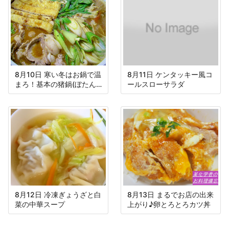
8月10日 寒い冬はお鍋で温
8月11日 ケンタッキー風コ
まろ！基本の猪鍋(ぼたん
ールスローサラダ
鍋)！
8月12日 冷凍ぎょうざと白
8月13日 まるでお店の出来
菜の中華スープ
上がり♪卵とろとろカツ丼