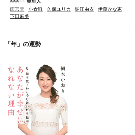
金星人
雨宮天
小倉唯
久保ユリカ
堀江由衣
伊藤かな恵
下田麻美
「年」の運勢