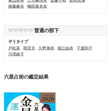
東山奈央
三宅麻理恵
斎藤千和
新田恵海
後藤麻衣
楠田亜衣奈
普通の部下
ぞうタイプ
戸松遥
雨宮天
久野美咲
堀江由衣
下屋則子
川澄綾子
六星占術の鑑定結果