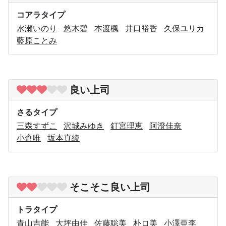
コアラタイプ
水瀬いのり
悠木碧
本渡楓
井口裕香
久保ユリカ
藍原ことみ
良い上司
さるタイプ
三森すずこ
沢城みゆき
釘宮理恵
阿澄佳奈
小倉唯
坂本真綾
そこそこ良い上司
トラタイプ
青山吉能
大坪由佳
佐藤聡美
朴ロ美
小澤亜李