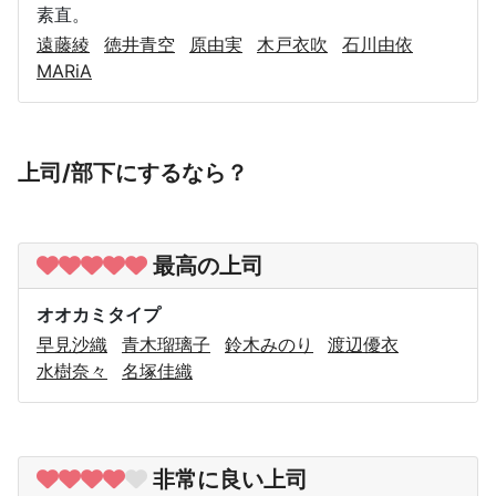
素直。
遠藤綾
徳井青空
原由実
木戸衣吹
石川由依
MARiA
上司/部下にするなら？
最高の上司
オオカミタイプ
早見沙織
青木瑠璃子
鈴木みのり
渡辺優衣
水樹奈々
名塚佳織
非常に良い上司