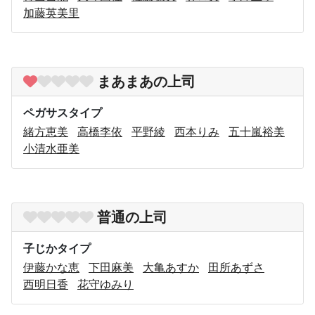
加藤英美里
まあまあの上司
ペガサスタイプ
緒方恵美
高橋李依
平野綾
西本りみ
五十嵐裕美
小清水亜美
普通の上司
子じかタイプ
伊藤かな恵
下田麻美
大亀あすか
田所あずさ
西明日香
花守ゆみり