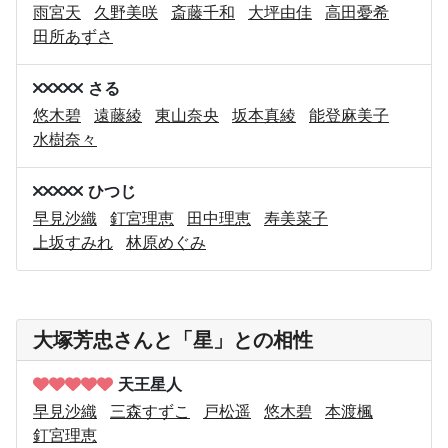
雨宮天
久野美咲
斎藤千和
大坪由佳
高田憂希
田所あずさ
さる
悠木碧
遠藤綾
東山奈央
坂本真綾
能登麻美子
水樹奈々
ひつじ
早見沙織
釘宮理恵
田中理恵
寿美菜子
上坂すみれ
林原めぐみ
大塚芳忠さんと「星」との相性
天王星人
早見沙織
三森すずこ
戸松遥
悠木碧
本渡楓
釘宮理恵