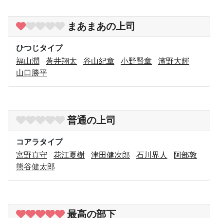
まあまあの上司
ひつじタイプ
福山潤
蒼井翔太
谷山紀章
小野賢章
濱野大輝
山口勝平
普通の上司
コアラタイプ
宮野真守
花江夏樹
津田健次郎
石川界人
阿部敦
熊谷健太郎
最高の部下