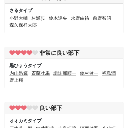
さるタイプ
小野大輔
村瀬歩
鈴木達央
永野由祐
前野智昭
森久保祥太郎
非常に良い部下
黒ひょうタイプ
内山昂輝
斉藤壮馬
諏訪部順一
鈴村健一
福島潤
野上翔
良い部下
オオカミタイプ