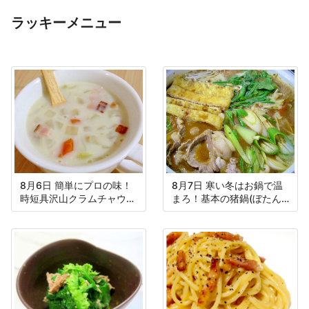
ラッキーメニュー
8月6日 簡単にプロの味！
8月7日 寒い冬はお鍋で温
時短具沢山クラムチャウダ
まろ！基本の猪鍋(ぼたん
ー！
鍋)！