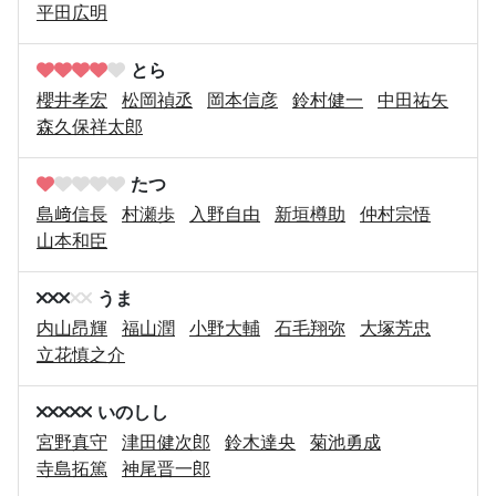
平田広明
とら
櫻井孝宏
松岡禎丞
岡本信彦
鈴村健一
中田祐矢
森久保祥太郎
たつ
島﨑信長
村瀬歩
入野自由
新垣樽助
仲村宗悟
山本和臣
うま
内山昂輝
福山潤
小野大輔
石毛翔弥
大塚芳忠
立花慎之介
いのしし
宮野真守
津田健次郎
鈴木達央
菊池勇成
寺島拓篤
神尾晋一郎