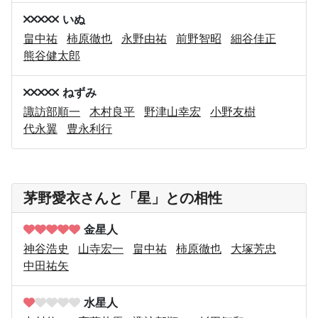
いぬ
畠中祐
柿原徹也
永野由祐
前野智昭
細谷佳正
熊谷健太郎
ねずみ
諏訪部順一
木村良平
野津山幸宏
小野友樹
代永翼
豊永利行
茅野愛衣さんと「星」との相性
金星人
神谷浩史
山寺宏一
畠中祐
柿原徹也
大塚芳忠
中田祐矢
水星人