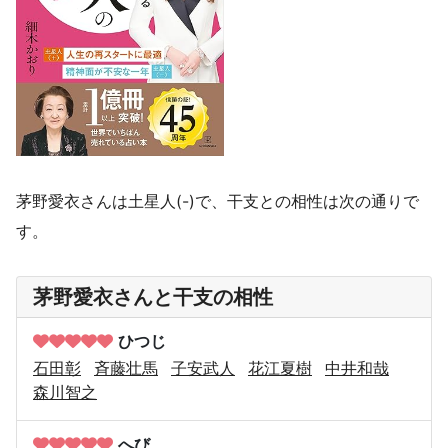
茅野愛衣さんは土星人(-)で、干支との相性は次の通りで
す。
茅野愛衣さんと干支の相性
ひつじ
石田彰
斉藤壮馬
子安武人
花江夏樹
中井和哉
森川智之
へび