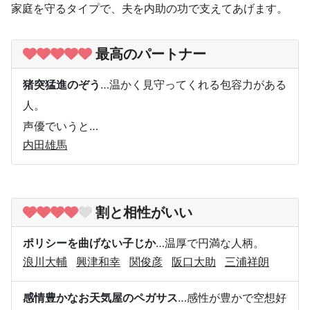
家庭を守るタイプで、夫を内助の功で支えてあげます。
最高のパートナー
猪突猛進のぞう
…温かく見守ってくれる包容力がある
人。
声優でいうと…
内田雄馬
割と相性がいい
ポリシーを曲げない子じか
…温厚で円満な人柄。
浪川大輔
興津和幸
関俊彦
阪口大助
三浦祥朗
感情豊かなお天気屋のペガサス
…感性が豊かで空想好