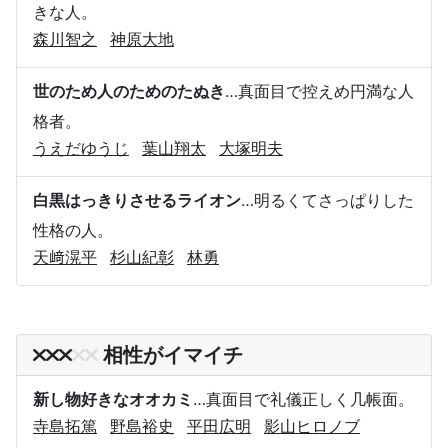
きな人。
森川智之
神原大地
世のため人のためのたぬき
…真面目で控えめ円満な人
格者。
うえだゆうじ
葉山翔太
大塚明夫
白黒はっきりさせるライオン
…明るくてさっぱりした
性格の人。
天﨑滉平
杉山紀彰
林勇
相性がイマイチ
新し物好きなオオカミ
…真面目で礼儀正しく几帳面。
寺島拓篤
野島裕史
平田広明
影山ヒロノブ