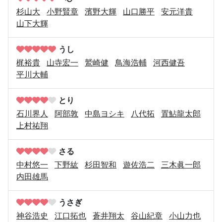
杉山大
小野賢章
濱野大輝
山口勝平
安元洋貴
山下大輝
うし
梶裕貴
山寺宏一
鷲崎健
鳥海浩輔
河西健吾
平川大輔
とり
石川界人
阿部敦
中島ヨシキ
八代拓
置鮎龍太郎
上村祐翔
さる
中村悠一
下野紘
杉田智和
遊佐浩二
三木眞一郎
内田雄馬
うさぎ
神谷浩史
江口拓也
蒼井翔太
谷山紀章
小山力也