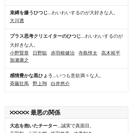
束縛を嫌うひつじ
…わいわいするのが大好きな人。
大川透
プラス思考クリエイターのひつじ
…わいわいするのが
大好きな人。
小野賢章
日野聡
赤羽根健治
寺島惇太
高木裕平
加瀬康之
感情豊かな黒ひょう
…いつも意欲満々な人。
斉藤壮馬
野上翔
白井悠介
最悪の関係
大志を抱いたチーター
…誠実で真面目。