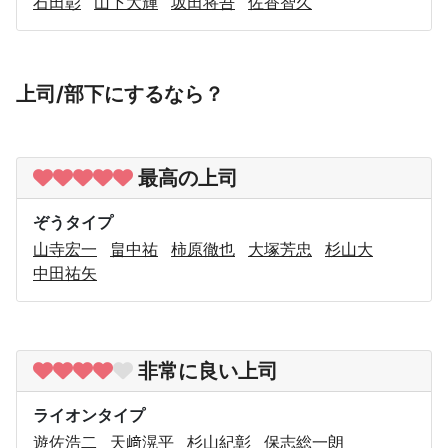
石田彰
山下大輝
坂田将吾
佐香智久
上司/部下にするなら？
最高の上司
ぞうタイプ
山寺宏一
畠中祐
柿原徹也
大塚芳忠
杉山大
中田祐矢
非常に良い上司
ライオンタイプ
遊佐浩二
天﨑滉平
杉山紀彰
保志総一朗