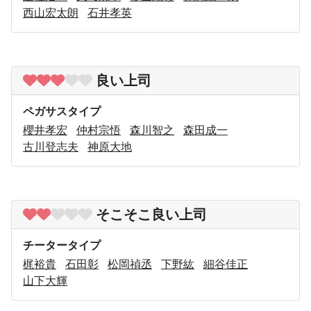
西山宏太朗
石井孝英
良い上司
ペガサスタイプ
櫻井孝宏
仲村宗悟
森川智之
森田成一
古川登志夫
神原大地
そこそこ良い上司
チータータイプ
梶裕貴
石田彰
松岡禎丞
下野紘
細谷佳正
山下大輝