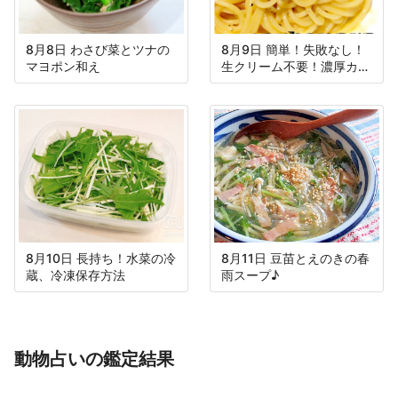
8月8日 わさび菜とツナの
8月9日 簡単！失敗なし！
マヨポン和え
生クリーム不要！濃厚カル
ボナーラ♪
8月10日 長持ち！水菜の冷
8月11日 豆苗とえのきの春
蔵、冷凍保存方法
雨スープ♪
動物占いの鑑定結果