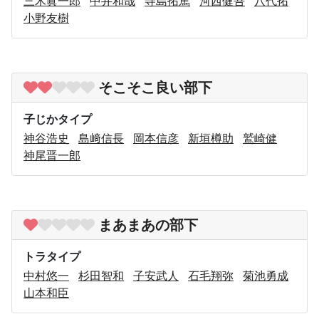
三木眞一郎
中井和哉
寺島拓篤
河西健吾
八代拓
小野友樹
そこそこ良い部下
子じかタイプ
神谷浩史
島﨑信長
岡本信彦
新垣樽助
鷲崎健
神尾晋一郎
まあまあの部下
トラタイプ
中村悠一
杉田智和
子安武人
石毛翔弥
菊池勇成
山本和臣