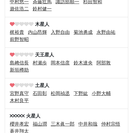
中村悠一
斉藤壮馬
諏訪部順一
杉田智和
遊佐浩二
鈴村健一
木星人
梶裕貴
内山昂輝
入野自由
菊池勇成
永野由祐
前野智昭
天王星人
島﨑信長
村瀬歩
岡本信彦
鈴木達央
阿部敦
新垣樽助
土星人
宮野真守
石田彰
松岡禎丞
下野紘
小野大輔
木村良平
火星人
櫻井孝宏
福山潤
三木眞一郎
中井和哉
仲村宗悟
蒼井翔太