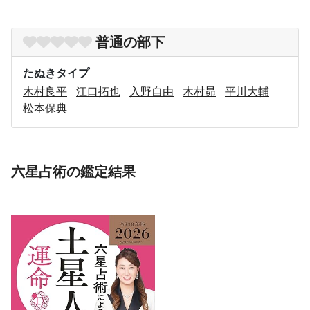
普通の部下
たぬきタイプ
木村良平
江口拓也
入野自由
木村昴
平川大輔
松本保典
六星占術の鑑定結果