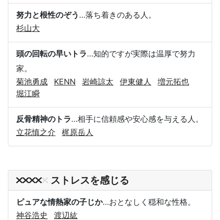
努力と根性のぞう
…落ち着きのある人。
杉山大
頭の回転の早いトラ
…知的ですが実際は温厚で努力
家。
菊池勇成
KENN
岩崎諒太
伊東健人
増元拓也
堀江瞬
反骨精神のトラ
…相手に信頼感や安心感を与える人。
立花慎之介
梶原岳人
ストレスを感じる
ピュアな情熱家の子じか
…おとなしく穏和な性格。
神谷浩史
渡辺紘