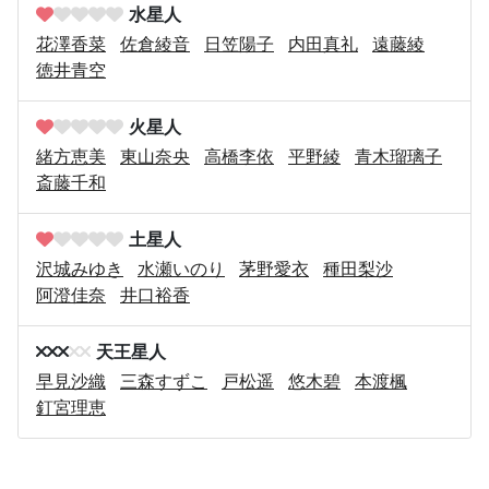
水星人
花澤香菜
佐倉綾音
日笠陽子
内田真礼
遠藤綾
徳井青空
火星人
緒方恵美
東山奈央
高橋李依
平野綾
青木瑠璃子
斎藤千和
土星人
沢城みゆき
水瀬いのり
茅野愛衣
種田梨沙
阿澄佳奈
井口裕香
天王星人
早見沙織
三森すずこ
戸松遥
悠木碧
本渡楓
釘宮理恵