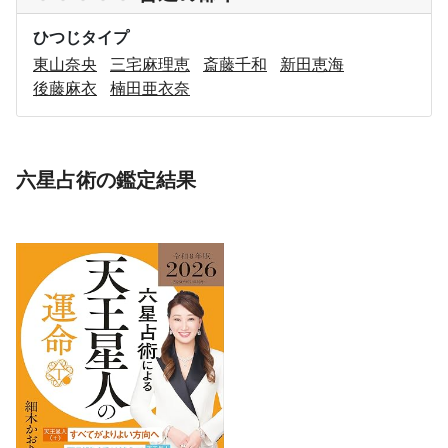
ひつじタイプ
東山奈央
三宅麻理恵
斎藤千和
新田恵海
後藤麻衣
楠田亜衣奈
六星占術の鑑定結果