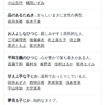
小山百代
橘田いずみ
品のあるたぬき
…女らしいまさに女性の典型。
富田美憂
坂本千夏
お人よしなひつじ
…親しみやすく庶民的な人。
三宅麻理恵
後藤麻衣
井上喜久子
渕上舞
黒沢ともよ
富沢恵莉
平和主義のひつじ
…心が豊かで落ち着きがある人。
斎藤千和
藤村歩
春野杏
佳村はるか
藍井エイル
甘え上手な子じか
…温和でおっとりしている人。
田所あずさ
西明日香
茅原実里
浅倉杏美
宇山玲加
大空直美
夢見る子じか
…知的なタイプ。