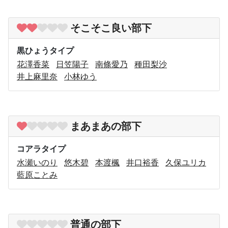
そこそこ良い部下
黒ひょうタイプ
花澤香菜
日笠陽子
南條愛乃
種田梨沙
井上麻里奈
小林ゆう
まあまあの部下
コアラタイプ
水瀬いのり
悠木碧
本渡楓
井口裕香
久保ユリカ
藍原ことみ
普通の部下