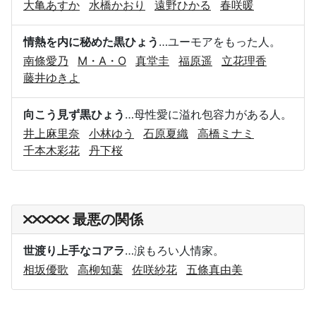
大亀あすか
水橋かおり
遠野ひかる
春咲暖
情熱を内に秘めた黒ひょう
…ユーモアをもった人。
南條愛乃
M・A・O
真堂圭
福原遥
立花理香
藤井ゆきよ
向こう見ず黒ひょう
…母性愛に溢れ包容力がある人。
井上麻里奈
小林ゆう
石原夏織
高橋ミナミ
千本木彩花
丹下桜
最悪の関係
世渡り上手なコアラ
…涙もろい人情家。
相坂優歌
高柳知葉
佐咲紗花
五條真由美