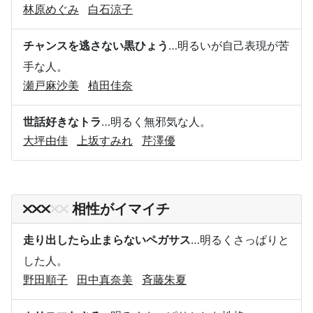
林原めぐみ
白石涼子
チャンスを逃さない黒ひょう
…明るいが自己表現が苦
手な人。
瀬戸麻沙美
植田佳奈
世話好きなトラ
…明るく無邪気な人。
大坪由佳
上坂すみれ
芹澤優
相性がイマイチ
走り出したら止まらないペガサス
…明るくさっぱりと
した人。
野田順子
田中真奈美
斉藤朱夏