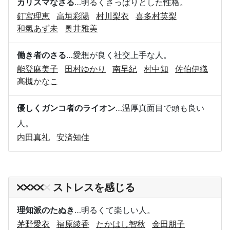
カリスマなさる
…明るくさっぱりとした性格。
釘宮理恵
高垣彩陽
村川梨衣
喜多村英梨
和氣あず未
奥井雅美
働き者のさる
…愛想が良く社交上手な人。
能登麻美子
田村ゆかり
南早紀
村中知
佐伯伊織
高槻かなこ
優しくガンコ者のライオン
…温厚真面目で頭も良い
人。
内田真礼
安済知佳
ストレスを感じる
理知派のたぬき
…明るくて楽しい人。
茅野愛衣
福原綾香
たかはし智秋
金田朋子