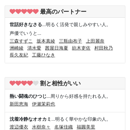
最高のパートナー
世話好きなさる
…明るく活発で親しみやすい人。
声優でいうと…
三森すずこ
坂本真綾
三瓶由布子
上田麗奈
洲崎綾
清水愛
茜屋日海夏
紡木吏佐
村田秋乃
長久友紀
工藤ひなき
割と相性がいい
熱い闘魂のひつじ
…周りから好感を持たれる人。
新田恵海
伊瀬茉莉也
沈着冷静なオオカミ
…明るく華やかな印象の人。
渡辺優衣
水樹奈々
名塚佳織
福圓美里