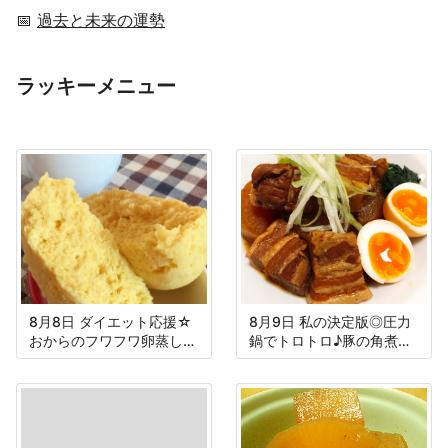
📅
過去と未来の運勢
ラッキーメニュー
8月8日 ダイエット応援☆
8月9日 私の決定版◎圧力
おからのフワフワ卵蒸しパ
鍋でトロトロ♪豚の角煮＆
ン
大根