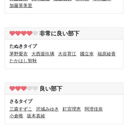
加藤英美里
非常に良い部下
たぬきタイプ
茅野愛衣
大西亜玖璃
大谷育江
國立幸
福原綾香
たかはし智秋
良い部下
さるタイプ
三森すずこ
沢城みゆき
釘宮理恵
阿澄佳奈
小倉唯
坂本真綾