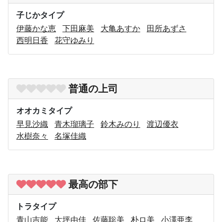
子じかタイプ
伊藤かな恵
下田麻美
大亀あすか
田所あずさ
西明日香
花守ゆみり
普通の上司
オオカミタイプ
早見沙織
青木瑠璃子
鈴木みのり
渡辺優衣
水樹奈々
名塚佳織
最高の部下
トラタイプ
青山吉能
大坪由佳
佐藤聡美
朴ロ美
小澤亜李