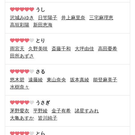
うし
沢城みゆき
日笠陽子
井上麻里奈
三宅麻理恵
高垣彩陽
新田恵海
とり
雨宮天
久野美咲
斎藤千和
大坪由佳
高田憂希
田所あずさ
さる
悠木碧
遠藤綾
東山奈央
坂本真綾
能登麻美子
水樹奈々
うさぎ
茅野愛衣
平野綾
金子有希
諸星すみれ
大亀あすか
皆川純子
とら