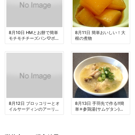
8月10日 HMとお餅で簡単
8月11日 簡単おいしい！大
モチモチチーズパン♡ポン
根の煮物
デケージョ
8月12日 ブロッコリーとオ
8月13日 手羽先で作る‼︎簡
イルサーディンのアーリオ
単✳︎参鶏湯(サムゲタン)ス
オーリオ
ープ