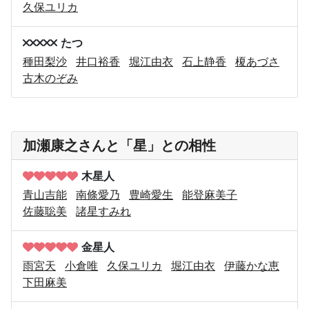
久保ユリカ
たつ
種田梨沙
井口裕香
堀江由衣
石上静香
榎あづさ
古木のぞみ
加瀬康之さんと「星」との相性
木星人
青山吉能
南條愛乃
豊崎愛生
能登麻美子
佐藤聡美
諸星すみれ
金星人
雨宮天
小倉唯
久保ユリカ
堀江由衣
伊藤かな恵
下田麻美