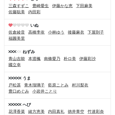
三森すずこ
豊崎愛生
伊藤かな恵
下田麻美
佐藤聡美
内田彩
いぬ
佐倉綾音
高橋李依
小林ゆう
後藤麻衣
下屋則子
福圓美里
ねずみ
青山吉能
本渡楓
南條愛乃
朴ロ美
伊藤彩沙
國立幸
うま
戸松遥
青木瑠璃子
藍原ことみ
村川梨衣
豊口めぐみ
小岩井ことり
へび
花澤香菜
緒方恵美
内田真礼
徳井青空
竹達彩奈