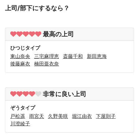
上司/部下にするなら？
最高の上司
ひつじタイプ
東山奈央
三宅麻理恵
斎藤千和
新田恵海
後藤麻衣
楠田亜衣奈
非常に良い上司
ぞうタイプ
戸松遥
雨宮天
久野美咲
堀江由衣
下屋則子
川澄綾子