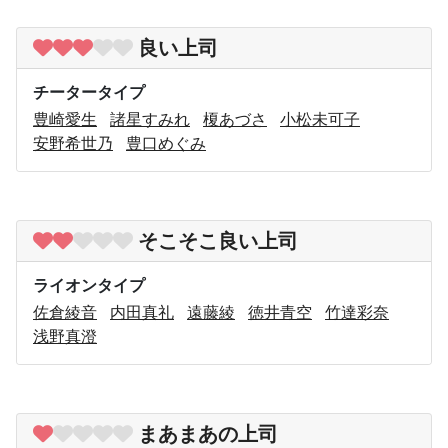
良い上司
チータータイプ
豊崎愛生
諸星すみれ
榎あづさ
小松未可子
安野希世乃
豊口めぐみ
そこそこ良い上司
ライオンタイプ
佐倉綾音
内田真礼
遠藤綾
徳井青空
竹達彩奈
浅野真澄
まあまあの上司