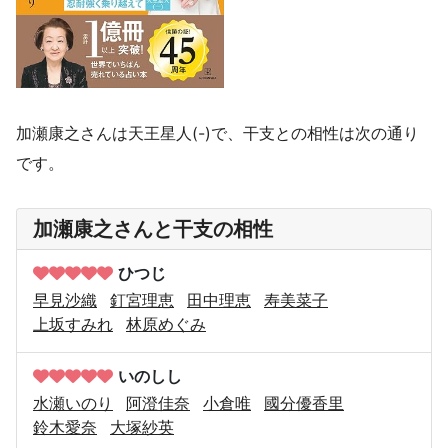
加瀬康之さんは天王星人(-)で、干支との相性は次の通り
です。
加瀬康之さんと干支の相性
ひつじ
早見沙織
釘宮理恵
田中理恵
寿美菜子
上坂すみれ
林原めぐみ
いのしし
水瀬いのり
阿澄佳奈
小倉唯
國分優香里
鈴木愛奈
大塚紗英