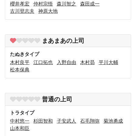
櫻井孝宏
仲村宗悟
森川智之
森田成一
古川登志夫
神原大地
まあまあの上司
たぬきタイプ
木村良平
江口拓也
入野自由
木村昴
平川大輔
松本保典
普通の上司
トラタイプ
中村悠一
杉田智和
子安武人
石毛翔弥
菊池勇成
山本和臣