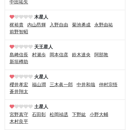
中田祐矢
木星人
梶裕貴
内山昂輝
入野自由
菊池勇成
永野由祐
前野智昭
天王星人
島﨑信長
村瀬歩
岡本信彦
鈴木達央
阿部敦
新垣樽助
火星人
櫻井孝宏
福山潤
三木眞一郎
中井和哉
仲村宗悟
蒼井翔太
土星人
宮野真守
石田彰
松岡禎丞
下野紘
小野大輔
木村良平