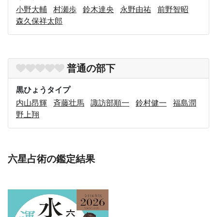
小野大輔
村瀬歩
鈴木達央
永野由祐
前野智昭
森久保祥太郎
普通の部下
黒ひょうタイプ
内山昂輝
斉藤壮馬
諏訪部順一
鈴村健一
福島潤
野上翔
六星占術の鑑定結果