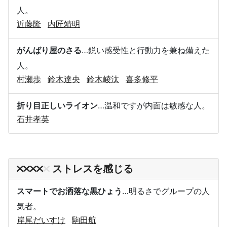
人。
近藤隆
内匠靖明
がんばり屋のさる
…鋭い感受性と行動力を兼ね備えた
人。
村瀬歩
鈴木達央
鈴木崚汰
喜多修平
折り目正しいライオン
…温和ですが内面は敏感な人。
石井孝英
ストレスを感じる
スマートでお洒落な黒ひょう
…明るさでグループの人
気者。
岸尾だいすけ
駒田航