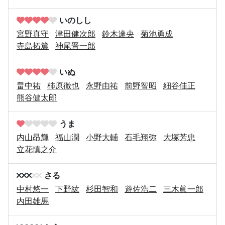
いのしし
宮野真守
津田健次郎
鈴木達央
菊池勇成
寺島拓篤
神尾晋一郎
いぬ
畠中祐
柿原徹也
永野由祐
前野智昭
細谷佳正
熊谷健太郎
うま
内山昂輝
福山潤
小野大輔
石毛翔弥
大塚芳忠
立花慎之介
さる
中村悠一
下野紘
杉田智和
遊佐浩二
三木眞一郎
内田雄馬