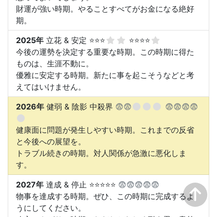
財運が強い時期。やることすべてがお金になる絶好
期。
2025年
立花 & 安定 ⭐⭐⭐
⭐⭐⭐⭐
今後の運勢を決定する重要な時期。この時期に得た
ものは、生涯不動に。
優雅に安定する時期。新たに事を起こそうなどと考
えてはいけません。
2026年
健弱 & 陰影 中殺界
😨😨
😨😨😨😨
健康面に問題が発生しやすい時期。これまでの反省
と今後への展望を。
トラブル続きの時期。対人関係が急激に悪化しま
す。
2027年
達成 & 停止 ⭐⭐⭐⭐⭐
😨😨😨😨😨
物事を達成する時期。ぜひ、この時期に完成するよ
うにしてください。