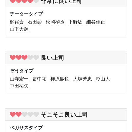
非常に良い上司
チータータイプ
梶裕貴
石田彰
松岡禎丞
下野紘
細谷佳正
山下大輝
良い上司
ぞうタイプ
山寺宏一
畠中祐
柿原徹也
大塚芳忠
杉山大
中田祐矢
そこそこ良い上司
ペガサスタイプ