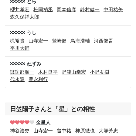
とら
櫻井孝宏
松岡禎丞
岡本信彦
鈴村健一
中田祐矢
森久保祥太郎
うし
梶裕貴
山寺宏一
鷲崎健
鳥海浩輔
河西健吾
平川大輔
ねずみ
諏訪部順一
木村良平
野津山幸宏
小野友樹
代永翼
豊永利行
日笠陽子さんと「星」との相性
金星人
神谷浩史
山寺宏一
畠中祐
柿原徹也
大塚芳忠