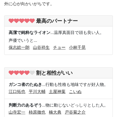
外に心が向かいがちです。
最高のパートナー
高潔で純粋なライオン
…温厚真面目で頭も良い人。
声優でいうと…
保志総一朗
山谷祥生
チョー
小林千晃
割と相性がいい
ガンコ者のたぬき
…行動も性格も地味ですが好人物。
江口拓也
平川大輔
土屋神葉
こいぬ
判断力のあるぞう
…物に動じないどっしりとした人。
山寺宏一
柿原徹也
楠大典
戸谷菊之介