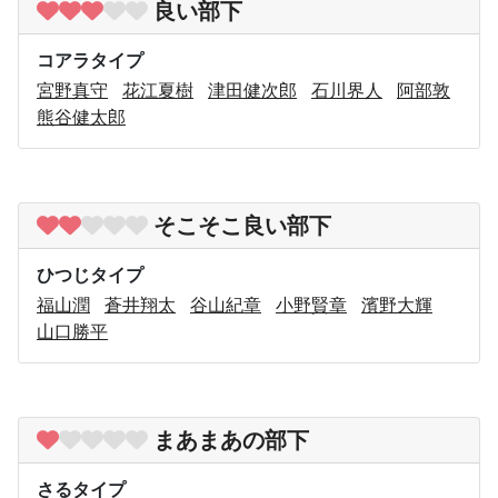
良い部下
コアラタイプ
宮野真守
花江夏樹
津田健次郎
石川界人
阿部敦
熊谷健太郎
そこそこ良い部下
ひつじタイプ
福山潤
蒼井翔太
谷山紀章
小野賢章
濱野大輝
山口勝平
まあまあの部下
さるタイプ