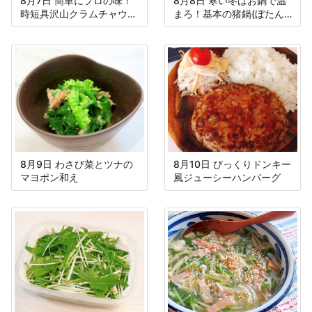
8月7日 簡単にプロの味！
8月8日 寒い冬はお鍋で温
時短具沢山クラムチャウダ
まろ！基本の猪鍋(ぼたん
ー！
鍋)！
8月9日 わさび菜とツナの
8月10日 びっくりドンキー
マヨポン和え
風ジューシーハンバーグ