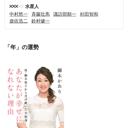
水星人
中村悠一
斉藤壮馬
諏訪部順一
杉田智和
遊佐浩二
鈴村健一
「年」の運勢