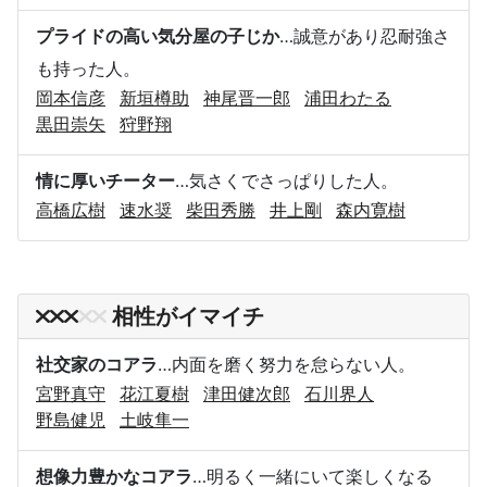
プライドの高い気分屋の子じか
…誠意があり忍耐強さ
も持った人。
岡本信彦
新垣樽助
神尾晋一郎
浦田わたる
黒田崇矢
狩野翔
情に厚いチーター
…気さくでさっぱりした人。
高橋広樹
速水奨
柴田秀勝
井上剛
森内寛樹
相性がイマイチ
社交家のコアラ
…内面を磨く努力を怠らない人。
宮野真守
花江夏樹
津田健次郎
石川界人
野島健児
土岐隼一
想像力豊かなコアラ
…明るく一緒にいて楽しくなる