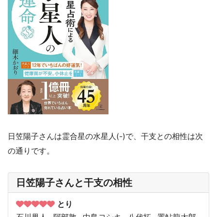
日笠陽子さんは霊合星の水星人(-)で、干支との相性は次
の通りです。
日笠陽子さんと干支の相性
とり
石川界人
阿部敦
中島ヨシキ
八代拓
置鮎龍太郎