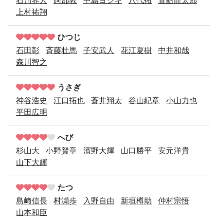
上村祐翔
ひつじ
石田彰
斉藤壮馬
子安武人
花江夏樹
中井和哉
森川智之
うさぎ
神谷浩史
江口拓也
蒼井翔太
谷山紀章
小山力也
平田広明
へび
杉山大
小野賢章
濱野大輝
山口勝平
安元洋貴
山下大輝
たつ
島﨑信長
村瀬歩
入野自由
新垣樽助
仲村宗悟
山本和臣