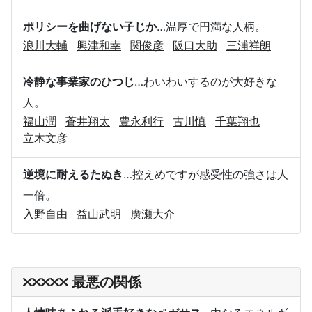
ポリシーを曲げない子じか
…温厚で円満な人柄。
浪川大輔
興津和幸
関俊彦
阪口大助
三浦祥朗
冷静な事業家のひつじ
…わいわいするのが大好きな
人。
福山潤
蒼井翔太
豊永利行
古川慎
千葉翔也
立木文彦
逆境に耐えるたぬき
…控えめですが感受性の強さは人
一倍。
入野自由
益山武明
廣瀬大介
最悪の関係