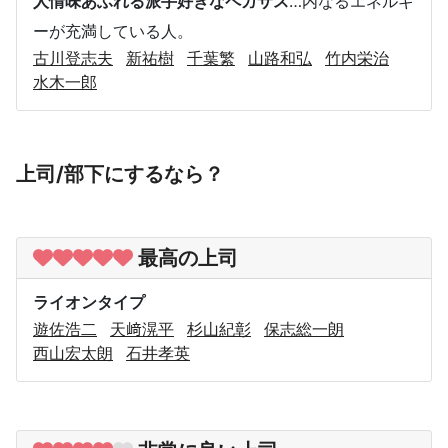
人情味あふれる派手好きなペガサス
…内なるエネルギ
ーが充満している人。
古川登志夫
新祐樹
千葉繁
山路和弘
竹内栄治
水木一郎
上司/部下にするなら？
最高の上司
ライオンタイプ
遊佐浩二
天﨑滉平
杉山紀彰
保志総一朗
西山宏太朗
石井孝英