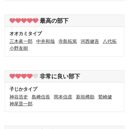
最高の部下
オオカミタイプ
三木眞一郎
中井和哉
寺島拓篤
河西健吾
八代拓
小野友樹
非常に良い部下
子じかタイプ
神谷浩史
島﨑信長
岡本信彦
新垣樽助
鷲崎健
神尾晋一郎