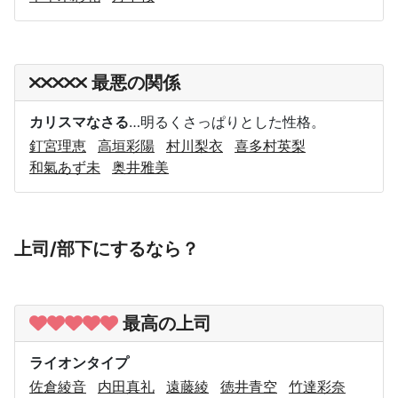
最悪の関係
カリスマなさる
…明るくさっぱりとした性格。
釘宮理恵
高垣彩陽
村川梨衣
喜多村英梨
和氣あず未
奥井雅美
上司/部下にするなら？
最高の上司
ライオンタイプ
佐倉綾音
内田真礼
遠藤綾
徳井青空
竹達彩奈