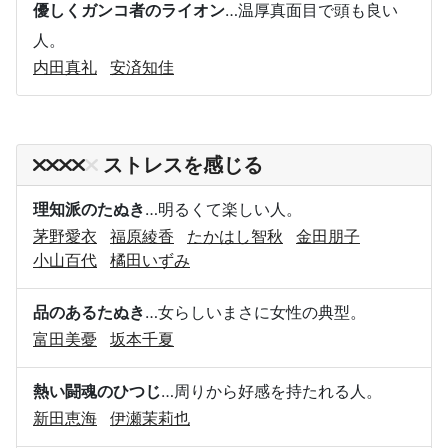
優しくガンコ者のライオン
…温厚真面目で頭も良い
人。
内田真礼
安済知佳
ストレスを感じる
理知派のたぬき
…明るくて楽しい人。
茅野愛衣
福原綾香
たかはし智秋
金田朋子
小山百代
橘田いずみ
品のあるたぬき
…女らしいまさに女性の典型。
富田美憂
坂本千夏
熱い闘魂のひつじ
…周りから好感を持たれる人。
新田恵海
伊瀬茉莉也