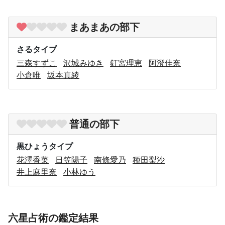
まあまあの部下
さるタイプ
三森すずこ
沢城みゆき
釘宮理恵
阿澄佳奈
小倉唯
坂本真綾
普通の部下
黒ひょうタイプ
花澤香菜
日笠陽子
南條愛乃
種田梨沙
井上麻里奈
小林ゆう
六星占術の鑑定結果