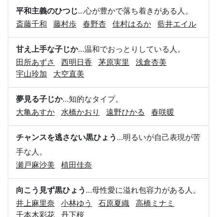
平和主義のひつじ
…心が豊かで落ち着きがある人。
斎藤千和
藤村歩
春野杏
佳村はるか
藍井エイル
甘え上手な子じか
…温和でおっとりしている人。
田所あずさ
西明日香
茅原実里
浅倉杏美
宇山玲加
大空直美
夢見る子じか
…知的なタイプ。
大亀あすか
水橋かおり
遠野ひかる
春咲暖
チャンスを逃さない黒ひょう
…明るいが自己表現が苦
手な人。
瀬戸麻沙美
植田佳奈
向こう見ず黒ひょう
…母性愛に溢れ包容力がある人。
井上麻里奈
小林ゆう
石原夏織
高橋ミナミ
千本木彩花
丹下桜