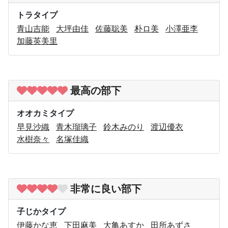
トラタイプ
青山吉能
大坪由佳
佐藤聡美
朴ロ美
小澤亜李
加藤英美里
最高の部下
オオカミタイプ
早見沙織
青木瑠璃子
鈴木みのり
渡辺優衣
水樹奈々
名塚佳織
非常に良い部下
子じかタイプ
伊藤かな恵
下田麻美
大亀あすか
田所あずさ