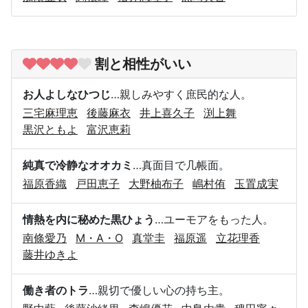
割と相性がいい
お人よしなひつじ
…親しみやすく庶民的な人。
三宅麻理恵
後藤麻衣
井上喜久子
渕上舞
黒沢ともよ
富沢恵莉
純真で冷静なオオカミ
…真面目で几帳面。
福原香織
戸田恵子
大野柚布子
嶋村侑
玉置成実
情熱を内に秘めた黒ひょう
…ユーモアをもった人。
南條愛乃
M・A・O
真堂圭
福原遥
立花理香
藤井ゆきよ
働き者のトラ
…親切で優しい心の持ち主。