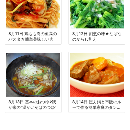
8月11日 鶏もも肉の至高の
8月12日 割烹の味★なばな
パスタ☆簡単美味しい☆
のからし和え
8月13日 基本のおつゆ♪我
8月14日 圧力鍋と市販のル
が家の“温かいそばのつゆ”
ーで作る簡単家庭のタンシ
チュー