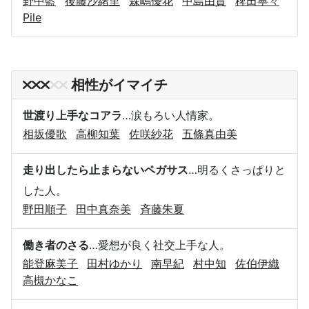
野中藍
後藤沙緒里
森嶋優花
中島由貴
稗田寧々
Pile
相性がイマイチ
世渡り上手なコアラ
…涙もろい人情家。
相坂優歌
高柳知葉
佐咲紗花
五條真由美
走り出したら止まらないペガサス
…明るくさっぱりと
した人。
野田順子
田中真奈美
斉藤朱夏
働き者のさる
…愛想が良く社交上手な人。
能登麻美子
田村ゆかり
南早紀
村中知
佐伯伊織
高槻かなこ