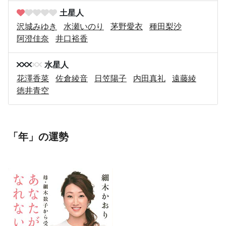
土星人
沢城みゆき
水瀬いのり
茅野愛衣
種田梨沙
阿澄佳奈
井口裕香
水星人
花澤香菜
佐倉綾音
日笠陽子
内田真礼
遠藤綾
徳井青空
「年」の運勢