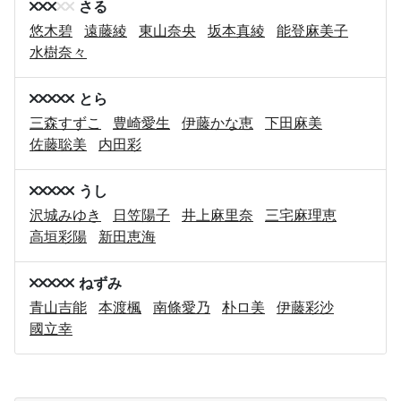
さる
悠木碧
遠藤綾
東山奈央
坂本真綾
能登麻美子
水樹奈々
とら
三森すずこ
豊崎愛生
伊藤かな恵
下田麻美
佐藤聡美
内田彩
うし
沢城みゆき
日笠陽子
井上麻里奈
三宅麻理恵
高垣彩陽
新田恵海
ねずみ
青山吉能
本渡楓
南條愛乃
朴ロ美
伊藤彩沙
國立幸