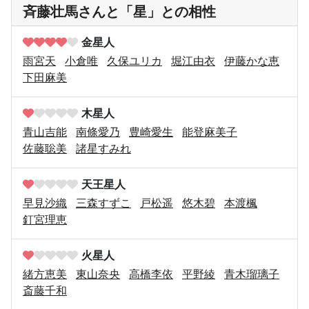
斉藤壮馬さんと「星」との相性
金星人
雨宮天
小倉唯
久保ユリカ
堀江由衣
伊藤かな恵
下田麻美
木星人
青山吉能
南條愛乃
豊崎愛生
能登麻美子
佐藤聡美
諸星すみれ
天王星人
早見沙織
三森すずこ
戸松遥
悠木碧
本渡楓
釘宮理恵
火星人
緒方恵美
東山奈央
高橋李依
平野綾
青木瑠璃子
斎藤千和