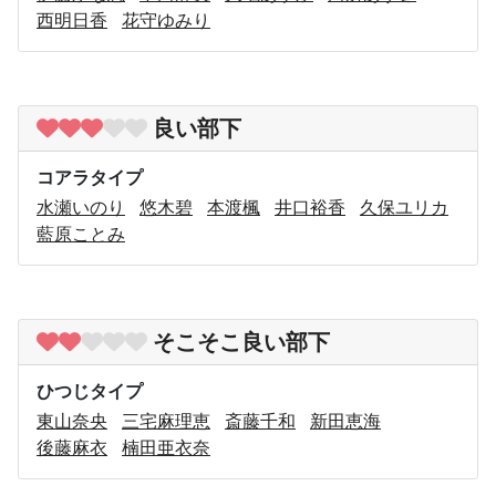
西明日香
花守ゆみり
良い部下
コアラタイプ
水瀬いのり
悠木碧
本渡楓
井口裕香
久保ユリカ
藍原ことみ
そこそこ良い部下
ひつじタイプ
東山奈央
三宅麻理恵
斎藤千和
新田恵海
後藤麻衣
楠田亜衣奈