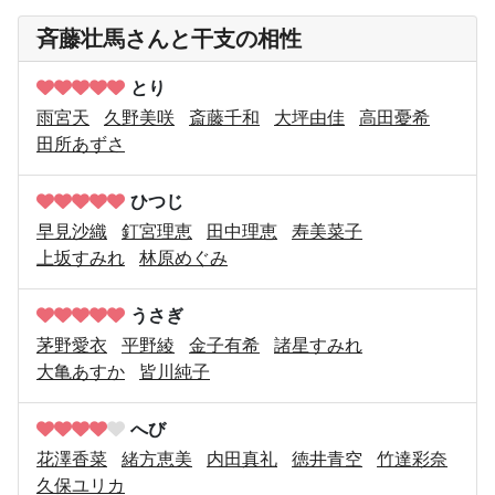
斉藤壮馬さんと干支の相性
とり
雨宮天
久野美咲
斎藤千和
大坪由佳
高田憂希
田所あずさ
ひつじ
早見沙織
釘宮理恵
田中理恵
寿美菜子
上坂すみれ
林原めぐみ
うさぎ
茅野愛衣
平野綾
金子有希
諸星すみれ
大亀あすか
皆川純子
へび
花澤香菜
緒方恵美
内田真礼
徳井青空
竹達彩奈
久保ユリカ