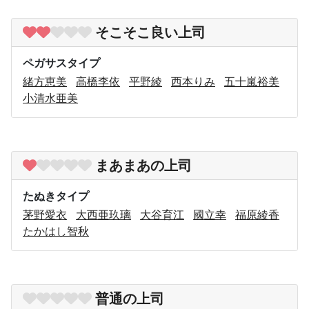
そこそこ良い上司
ペガサスタイプ
緒方恵美
高橋李依
平野綾
西本りみ
五十嵐裕美
小清水亜美
まあまあの上司
たぬきタイプ
茅野愛衣
大西亜玖璃
大谷育江
國立幸
福原綾香
たかはし智秋
普通の上司