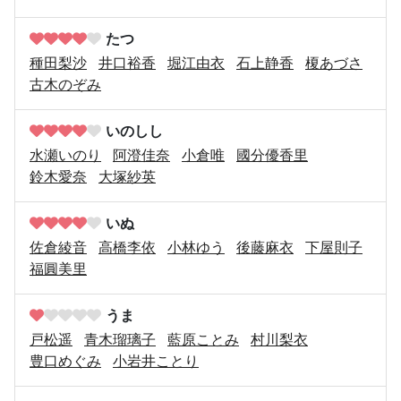
たつ
種田梨沙
井口裕香
堀江由衣
石上静香
榎あづさ
古木のぞみ
いのしし
水瀬いのり
阿澄佳奈
小倉唯
國分優香里
鈴木愛奈
大塚紗英
いぬ
佐倉綾音
高橋李依
小林ゆう
後藤麻衣
下屋則子
福圓美里
うま
戸松遥
青木瑠璃子
藍原ことみ
村川梨衣
豊口めぐみ
小岩井ことり