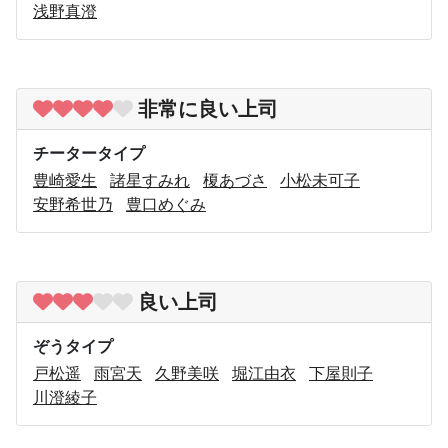
浅野真澄
非常に良い上司
チータータイプ
豊崎愛生
諸星すみれ
榎あづさ
小松未可子
安野希世乃
豊口めぐみ
良い上司
ぞうタイプ
戸松遥
雨宮天
久野美咲
堀江由衣
下屋則子
川澄綾子