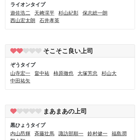
ライオンタイプ
遊佐浩二
天﨑滉平
杉山紀彰
保志総一朗
西山宏太朗
石井孝英
そこそこ良い上司
ぞうタイプ
山寺宏一
畠中祐
柿原徹也
大塚芳忠
杉山大
中田祐矢
まあまあの上司
黒ひょうタイプ
内山昂輝
斉藤壮馬
諏訪部順一
鈴村健一
福島潤