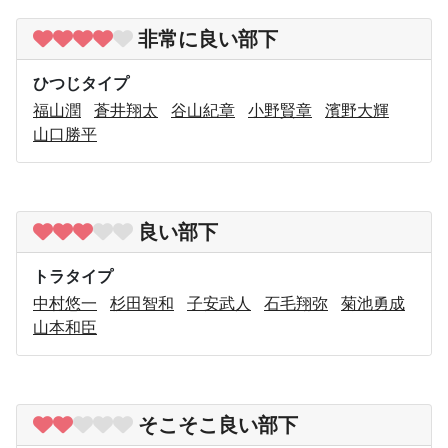
非常に良い部下
ひつじタイプ
福山潤
蒼井翔太
谷山紀章
小野賢章
濱野大輝
山口勝平
良い部下
トラタイプ
中村悠一
杉田智和
子安武人
石毛翔弥
菊池勇成
山本和臣
そこそこ良い部下