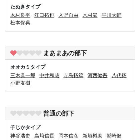
たぬきタイプ
木村良平
江口拓也
入野自由
木村昴
平川大輔
松本保典
まあまあの部下
オオカミタイプ
三木眞一郎
中井和哉
寺島拓篤
河西健吾
八代拓
小野友樹
普通の部下
子じかタイプ
神谷浩史
島﨑信長
岡本信彦
新垣樽助
鷲崎健