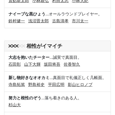
置鮎龍太郎
小林親弘
村田太志
小林大紀
ナイーブな黒ひょう
…オールラウンドプレイヤー。
鈴村健一
浅沼晋太郎
古島清孝
市川太一
相性がイマイチ
大志を抱いたチーター
…誠実で真面目。
石田彰
山下大輝
坂田将吾
佐香智久
新し物好きなオオカミ
…真面目で礼儀正しく几帳面。
寺島拓篤
野島裕史
平田広明
影山ヒロノブ
努力と根性のぞう
…落ち着きのある人。
杉山大