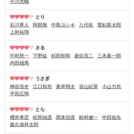
平川大輔
とり
石川界人
阿部敦
中島ヨシキ
八代拓
置鮎龍太郎
上村祐翔
さる
中村悠一
下野紘
杉田智和
遊佐浩二
三木眞一郎
内田雄馬
うさぎ
神谷浩史
江口拓也
蒼井翔太
谷山紀章
小山力也
平田広明
とら
櫻井孝宏
松岡禎丞
岡本信彦
鈴村健一
中田祐矢
森久保祥太郎