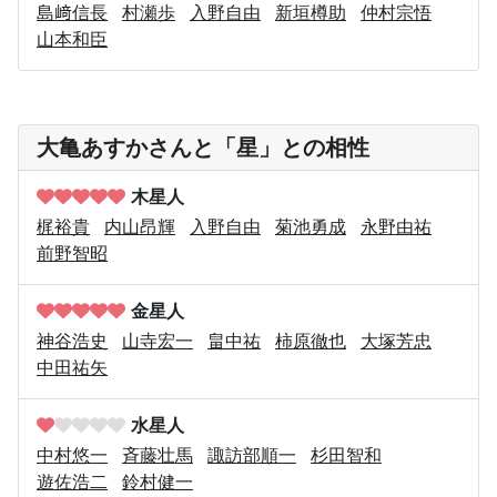
島﨑信長
村瀬歩
入野自由
新垣樽助
仲村宗悟
山本和臣
大亀あすかさんと「星」との相性
木星人
梶裕貴
内山昂輝
入野自由
菊池勇成
永野由祐
前野智昭
金星人
神谷浩史
山寺宏一
畠中祐
柿原徹也
大塚芳忠
中田祐矢
水星人
中村悠一
斉藤壮馬
諏訪部順一
杉田智和
遊佐浩二
鈴村健一