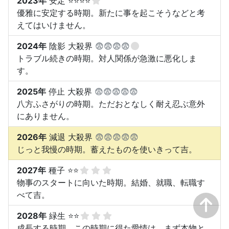
2023年
安定 ⭐⭐⭐⭐
優雅に安定する時期。新たに事を起こそうなどと考
えてはいけません。
2024年
陰影 大殺界
😨😨😨😨
トラブル続きの時期。対人関係が急激に悪化しま
す。
2025年
停止 大殺界
😨😨😨😨😨
八方ふさがりの時期。ただおとなしく耐え忍ぶ意外
にありません。
2026年
減退 大殺界
😨😨😨😨😨
じっと我慢の時期。蓄えたものを使いきって吉。
2027年
種子 ⭐⭐
物事のスタートに向いた時期。結婚、就職、転職す
べて吉。
2028年
緑生 ⭐⭐
成長する時期。この時期に得た愛情は、まず本物と