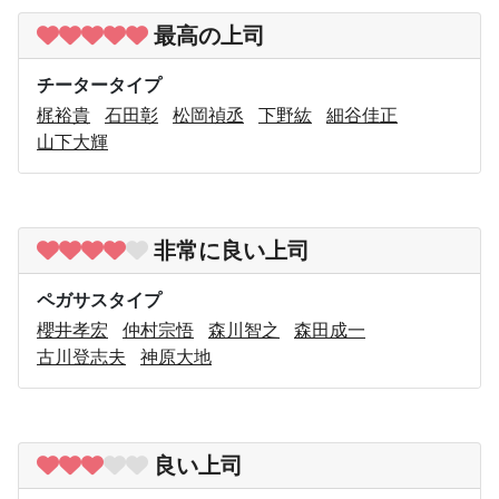
最高の上司
チータータイプ
梶裕貴
石田彰
松岡禎丞
下野紘
細谷佳正
山下大輝
非常に良い上司
ペガサスタイプ
櫻井孝宏
仲村宗悟
森川智之
森田成一
古川登志夫
神原大地
良い上司