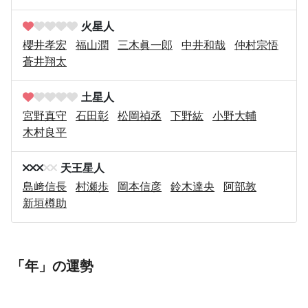
火星人
櫻井孝宏
福山潤
三木眞一郎
中井和哉
仲村宗悟
蒼井翔太
土星人
宮野真守
石田彰
松岡禎丞
下野紘
小野大輔
木村良平
天王星人
島﨑信長
村瀬歩
岡本信彦
鈴木達央
阿部敦
新垣樽助
「年」の運勢