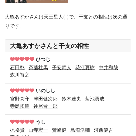
大亀あすかさんは天王星人(-)で、干支との相性は次の通
りです。
大亀あすかさんと干支の相性
ひつじ
石田彰
斉藤壮馬
子安武人
花江夏樹
中井和哉
森川智之
いのしし
宮野真守
津田健次郎
鈴木達央
菊池勇成
寺島拓篤
神尾晋一郎
うし
梶裕貴
山寺宏一
鷲崎健
鳥海浩輔
河西健吾