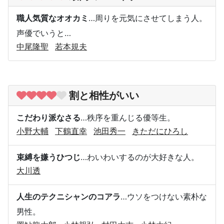
職人気質なオオカミ
…周りを元気にさせてしまう人。
声優でいうと…
中尾隆聖
若本規夫
割と相性がいい
こだわり派なさる
…秩序を重んじる優等生。
小野大輔
下鶴直幸
池田秀一
きただにひろし
束縛を嫌うひつじ
…わいわいするのが大好きな人。
大川透
人生のテクニシャンのコアラ
…ウソをつけない素朴な
男性。