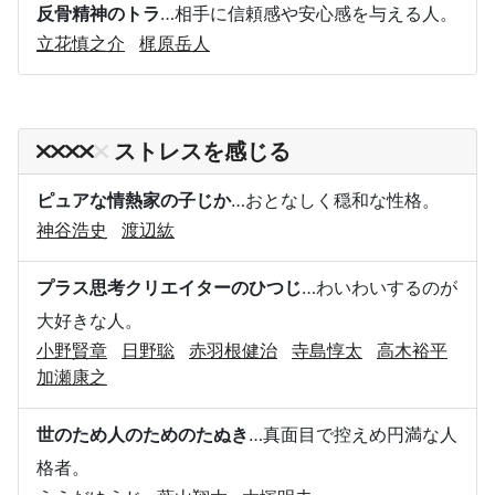
反骨精神のトラ
…相手に信頼感や安心感を与える人。
立花慎之介
梶原岳人
ストレスを感じる
ピュアな情熱家の子じか
…おとなしく穏和な性格。
神谷浩史
渡辺紘
プラス思考クリエイターのひつじ
…わいわいするのが
大好きな人。
小野賢章
日野聡
赤羽根健治
寺島惇太
高木裕平
加瀬康之
世のため人のためのたぬき
…真面目で控えめ円満な人
格者。