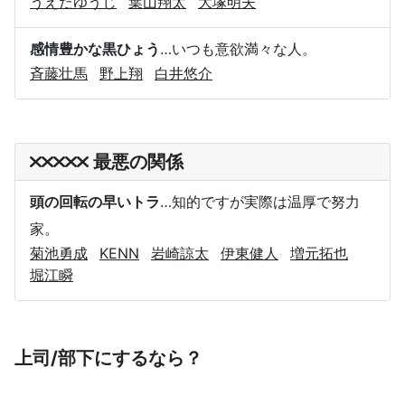
うえだゆうじ
葉山翔太
大塚明夫
感情豊かな黒ひょう
…いつも意欲満々な人。
斉藤壮馬
野上翔
白井悠介
最悪の関係
頭の回転の早いトラ
…知的ですが実際は温厚で努力
家。
菊池勇成
KENN
岩崎諒太
伊東健人
増元拓也
堀江瞬
上司/部下にするなら？