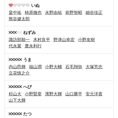
いぬ
畠中祐
柿原徹也
永野由祐
前野智昭
細谷佳正
熊谷健太郎
ねずみ
諏訪部順一
木村良平
野津山幸宏
小野友樹
代永翼
豊永利行
うま
内山昂輝
福山潤
小野大輔
石毛翔弥
大塚芳忠
立花慎之介
へび
杉山大
小野賢章
濱野大輝
山口勝平
安元洋貴
山下大輝
たつ