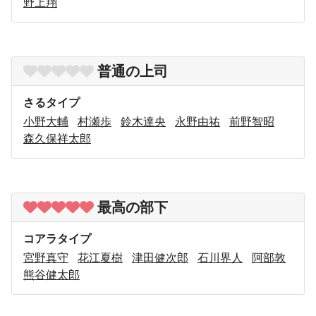
野上翔
普通の上司
さるタイプ
小野大輔
村瀬歩
鈴木達央
永野由祐
前野智昭
森久保祥太郎
最高の部下
コアラタイプ
宮野真守
花江夏樹
津田健次郎
石川界人
阿部敦
熊谷健太郎