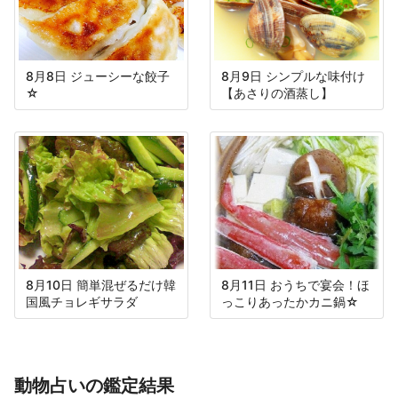
8月8日 ジューシーな餃子
8月9日 シンプルな味付け
☆
【あさりの酒蒸し】
8月10日 簡単混ぜるだけ韓
8月11日 おうちで宴会！ほ
国風チョレギサラダ
っこりあったかカニ鍋☆
動物占いの鑑定結果