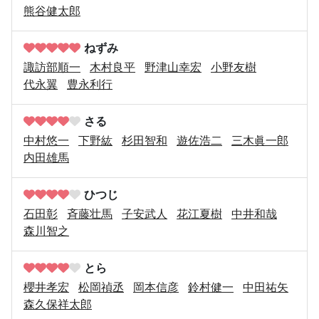
熊谷健太郎
ねずみ
諏訪部順一
木村良平
野津山幸宏
小野友樹
代永翼
豊永利行
さる
中村悠一
下野紘
杉田智和
遊佐浩二
三木眞一郎
内田雄馬
ひつじ
石田彰
斉藤壮馬
子安武人
花江夏樹
中井和哉
森川智之
とら
櫻井孝宏
松岡禎丞
岡本信彦
鈴村健一
中田祐矢
森久保祥太郎