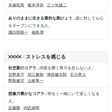
永塚拓馬
榎木淳弥
三ツ矢雄二
ありのままに生きる素朴な黒ひょう
…誰に対しても心
をオープンにできる人。
諏訪部順一
福島潤
ストレスを感じる
社交家のコアラ
…内面を磨く努力を怠らない人。
宮野真守
花江夏樹
津田健次郎
石川界人
野島健児
土岐隼一
想像力豊かなコアラ
…明るく一緒にいて楽しくなる
人。
近藤隆
内匠靖明