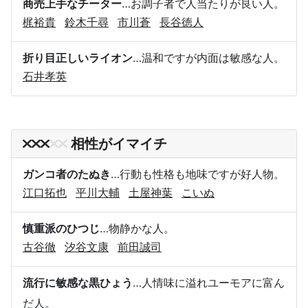
商売上手なチーター
…お調子者で人当たりが良い人。
梶裕貴
鈴木千尋
市川蒼
長谷徳人
折り目正しいライオン
…温和ですが内面は敏感な人。
石井孝英
相性がイマイチ
ガンコ者のたぬき
…行動も性格も地味ですが好人物。
江口拓也
平川大輔
土屋神葉
こいぬ
慎重派のひつじ
…物静かな人。
古谷徹
汐谷文康
前田誠司
流行に敏感な黒ひょう
…人情味に溢れユーモアに富ん
だ人。