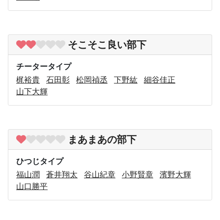
そこそこ良い部下
チータータイプ
梶裕貴
石田彰
松岡禎丞
下野紘
細谷佳正
山下大輝
まあまあの部下
ひつじタイプ
福山潤
蒼井翔太
谷山紀章
小野賢章
濱野大輝
山口勝平