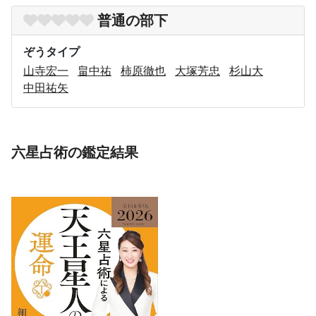
普通の部下
ぞうタイプ
山寺宏一
畠中祐
柿原徹也
大塚芳忠
杉山大
中田祐矢
六星占術の鑑定結果