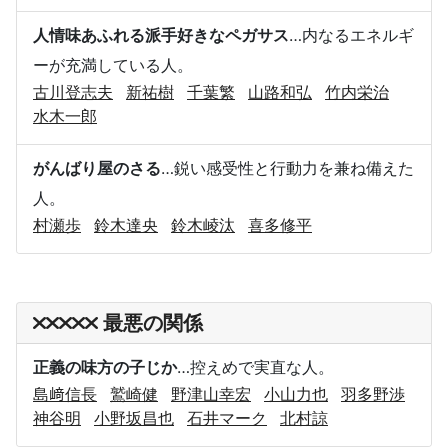
人情味あふれる派手好きなペガサス
…内なるエネルギ
ーが充満している人。
古川登志夫
新祐樹
千葉繁
山路和弘
竹内栄治
水木一郎
がんばり屋のさる
…鋭い感受性と行動力を兼ね備えた
人。
村瀬歩
鈴木達央
鈴木崚汰
喜多修平
最悪の関係
正義の味方の子じか
…控えめで実直な人。
島﨑信長
鷲崎健
野津山幸宏
小山力也
羽多野渉
神谷明
小野坂昌也
石井マーク
北村諒