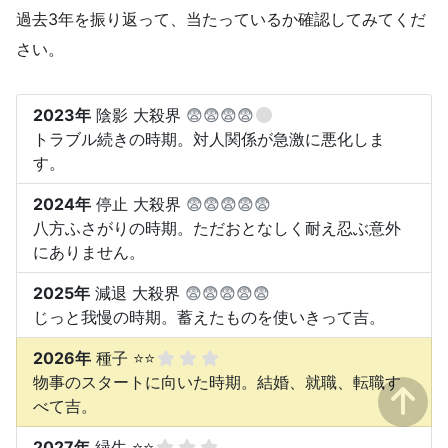
過去3年を振り返って、当たっているか確認してみてくだ
さい。
2023年
陰影 大殺界
😨😨😨😨
トラブル続きの時期。対人関係が急激に悪化しま
す。
2024年
停止 大殺界
😨😨😨😨😨
八方ふさがりの時期。ただおとなしく耐え忍ぶ意外
にありません。
2025年
減退 大殺界
😨😨😨😨😨
じっと我慢の時期。蓄えたものを使いきって吉。
2026年
種子 ⭐⭐
物事のスタートに向いた時期。結婚、就職、転職す
べて吉。
2027年
緑生 ⭐⭐