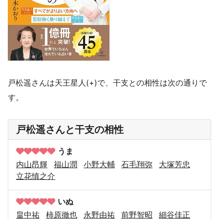
戸松遥さんは天王星人(+)で、干支との相性は次の通りで
す。
戸松遥さんと干支の相性
うま
内山昂輝
福山潤
小野大輔
石毛翔弥
大塚芳忠
立花慎之介
いぬ
畠中祐
柿原徹也
永野由祐
前野智昭
細谷佳正