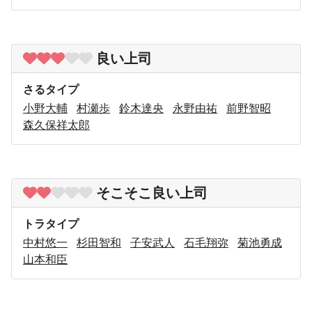
良い上司
さるタイプ
小野大輔
村瀬歩
鈴木達央
永野由祐
前野智昭
森久保祥太郎
そこそこ良い上司
トラタイプ
中村悠一
杉田智和
子安武人
石毛翔弥
菊池勇成
山本和臣