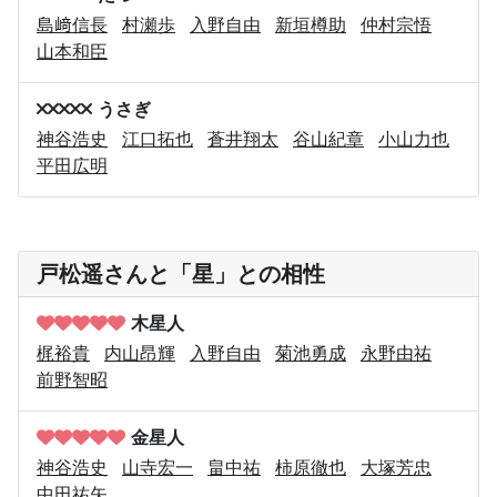
島﨑信長
村瀬歩
入野自由
新垣樽助
仲村宗悟
山本和臣
うさぎ
神谷浩史
江口拓也
蒼井翔太
谷山紀章
小山力也
平田広明
戸松遥さんと「星」との相性
木星人
梶裕貴
内山昂輝
入野自由
菊池勇成
永野由祐
前野智昭
金星人
神谷浩史
山寺宏一
畠中祐
柿原徹也
大塚芳忠
中田祐矢