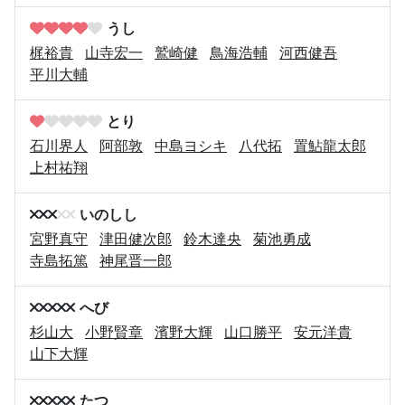
うし
梶裕貴
山寺宏一
鷲崎健
鳥海浩輔
河西健吾
平川大輔
とり
石川界人
阿部敦
中島ヨシキ
八代拓
置鮎龍太郎
上村祐翔
いのしし
宮野真守
津田健次郎
鈴木達央
菊池勇成
寺島拓篤
神尾晋一郎
へび
杉山大
小野賢章
濱野大輝
山口勝平
安元洋貴
山下大輝
たつ