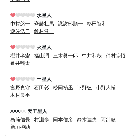
水星人
中村悠一
斉藤壮馬
諏訪部順一
杉田智和
遊佐浩二
鈴村健一
火星人
櫻井孝宏
福山潤
三木眞一郎
中井和哉
仲村宗悟
蒼井翔太
土星人
宮野真守
石田彰
松岡禎丞
下野紘
小野大輔
木村良平
天王星人
島﨑信長
村瀬歩
岡本信彦
鈴木達央
阿部敦
新垣樽助