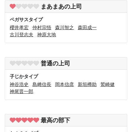
まあまあの上司
ペガサスタイプ
櫻井孝宏
仲村宗悟
森川智之
森田成一
古川登志夫
神原大地
普通の上司
子じかタイプ
神谷浩史
島﨑信長
岡本信彦
新垣樽助
鷲崎健
神尾晋一郎
最高の部下