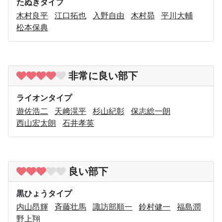
たぬきタイプ
木村良平
江口拓也
入野自由
木村昴
平川大輔
松本保典
非常に良い部下
ライオンタイプ
遊佐浩二
天﨑滉平
杉山紀彰
保志総一朗
西山宏太朗
石井孝英
良い部下
黒ひょうタイプ
内山昂輝
斉藤壮馬
諏訪部順一
鈴村健一
福島潤
野上翔