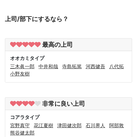
上司/部下にするなら？
最高の上司
オオカミタイプ
三木眞一郎
中井和哉
寺島拓篤
河西健吾
八代拓
小野友樹
非常に良い上司
コアラタイプ
宮野真守
花江夏樹
津田健次郎
石川界人
阿部敦
熊谷健太郎