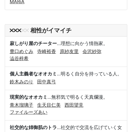
MARiA
相性がイマイチ
寂しがり屋のチーター
…理想に向かう情熱家。
豊口めぐみ
寺崎裕香
原紗友里
会沢紗弥
澁谷梓希
個人主義者なオオカミ
…明るく自分を持っている人。
鈴木みのり
田中真弓
現実的なオオカミ
…無邪気で明るく天真爛漫。
青木瑠璃子
生天目仁美
西田望見
ファイルーズあい
社交的な姉御肌のトラ
…社交的で交流を広げていく女