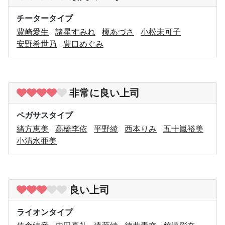
チータータイプ
豊崎愛生
諸星すみれ
榎あづさ
小松未可子
安野希世乃
豊口めぐみ
非常に良い上司
ペガサスタイプ
緒方恵美
高橋李依
平野綾
西本りみ
五十嵐裕美
小清水亜美
良い上司
ライオンタイプ