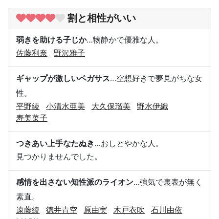
割と相性がいい
弱きを助ける子じか
…物静かで優雅な人。
佐藤利奈
野沢雅子
ギャップが激しいペガサス
…空想好きで夢見がちな女
性。
平野綾
小清水亜美
大久保瑠美
野水伊織
寿美菜子
つきあい上手なたぬき
…おしとやかな人。
見つかりませんでした。
感情を出さない知性派のライオン
…強気で裏表が無く
素直。
遠藤綾
徳井青空
原由実
木戸衣吹
石川由依