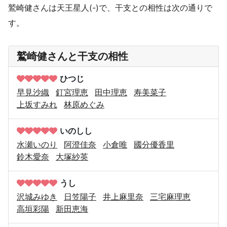
鷲崎健さんは天王星人(-)で、干支との相性は次の通りで
す。
鷲崎健さんと干支の相性
ひつじ
早見沙織
釘宮理恵
田中理恵
寿美菜子
上坂すみれ
林原めぐみ
いのしし
水瀬いのり
阿澄佳奈
小倉唯
國分優香里
鈴木愛奈
大塚紗英
うし
沢城みゆき
日笠陽子
井上麻里奈
三宅麻理恵
高垣彩陽
新田恵海