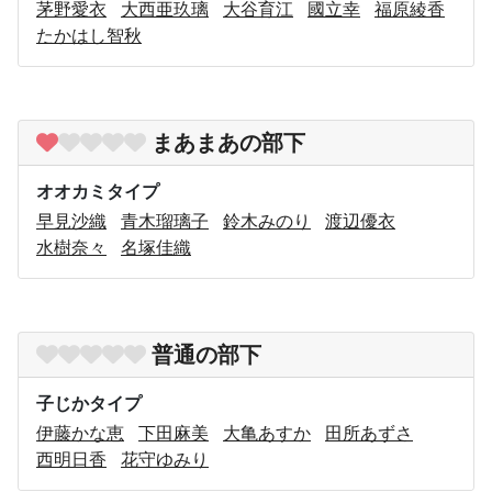
茅野愛衣
大西亜玖璃
大谷育江
國立幸
福原綾香
たかはし智秋
まあまあの部下
オオカミタイプ
早見沙織
青木瑠璃子
鈴木みのり
渡辺優衣
水樹奈々
名塚佳織
普通の部下
子じかタイプ
伊藤かな恵
下田麻美
大亀あすか
田所あずさ
西明日香
花守ゆみり