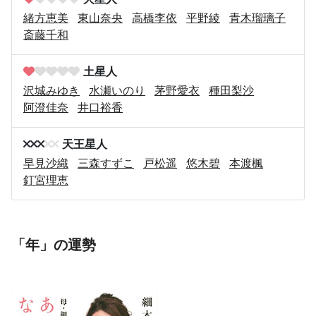
緒方恵美
東山奈央
高橋李依
平野綾
青木瑠璃子
斎藤千和
土星人
沢城みゆき
水瀬いのり
茅野愛衣
種田梨沙
阿澄佳奈
井口裕香
天王星人
早見沙織
三森すずこ
戸松遥
悠木碧
本渡楓
釘宮理恵
「年」の運勢