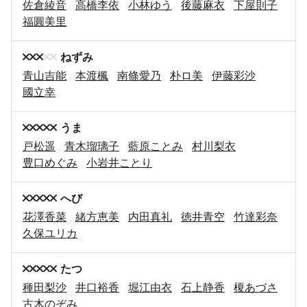
佐倉綾音
高橋李依
小林ゆう
後藤麻衣
下屋則子
福圓美里
ねずみ
青山吉能
本渡楓
南條愛乃
朴ロ美
伊藤彩沙
國立幸
うま
戸松遥
青木瑠璃子
藍原ことみ
村川梨衣
豊口めぐみ
小岩井ことり
へび
花澤香菜
緒方恵美
内田真礼
徳井青空
竹達彩奈
久保ユリカ
たつ
種田梨沙
井口裕香
堀江由衣
石上静香
榎あづさ
古木のぞみ