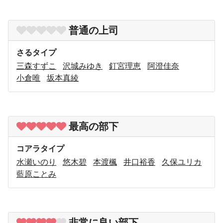
普通の上司
さるタイプ
三森すずこ
沢城みゆき
釘宮理恵
阿澄佳奈
小倉唯
坂本真綾
最高の部下
コアラタイプ
水瀬いのり
悠木碧
本渡楓
井口裕香
久保ユリカ
藍原ことみ
非常に良い部下