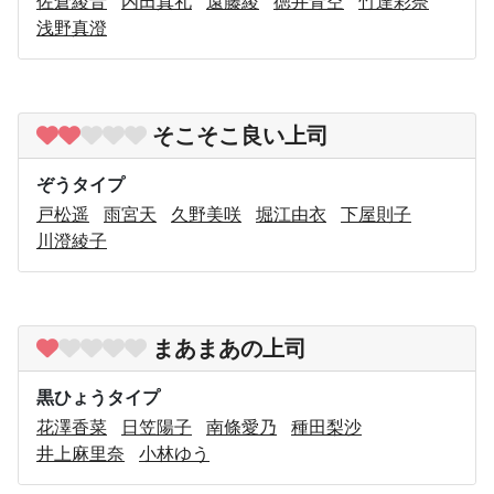
佐倉綾音
内田真礼
遠藤綾
徳井青空
竹達彩奈
浅野真澄
そこそこ良い上司
ぞうタイプ
戸松遥
雨宮天
久野美咲
堀江由衣
下屋則子
川澄綾子
まあまあの上司
黒ひょうタイプ
花澤香菜
日笠陽子
南條愛乃
種田梨沙
井上麻里奈
小林ゆう