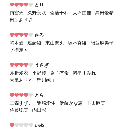
とり
雨宮天
久野美咲
斎藤千和
大坪由佳
高田憂希
田所あずさ
さる
悠木碧
遠藤綾
東山奈央
坂本真綾
能登麻美子
水樹奈々
うさぎ
茅野愛衣
平野綾
金子有希
諸星すみれ
大亀あすか
皆川純子
とら
三森すずこ
豊崎愛生
伊藤かな恵
下田麻美
佐藤聡美
内田彩
いぬ