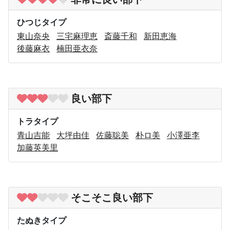
ひつじタイプ
東山奈央
三宅麻理恵
斎藤千和
新田恵海
後藤麻衣
楠田亜衣奈
良い部下
トラタイプ
青山吉能
大坪由佳
佐藤聡美
朴ロ美
小澤亜李
加藤英美里
そこそこ良い部下
たぬきタイプ