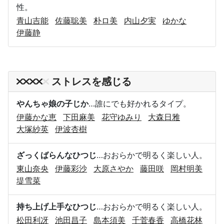
性。
青山吉能
佐藤聡美
朴ロ美
内山夕実
ゆかな
伊藤静
ストレスを感じる
やんちゃ娘の子じか
…誰にでも好かれるタイプ。
伊藤かな恵
下田麻美
花守ゆみり
大森日雅
大塚紗英
伊波杏樹
ざっくばらんなひつじ
…おおらかで明るく楽しい人。
東山奈央
伊藤彩沙
大原さやか
藤田咲
岡村明美
堤雪菜
持ち上げ上手なひつじ
…おおらかで明るく楽しい人。
松田利冴
池田昌子
島本須美
千菅春香
高橋花林