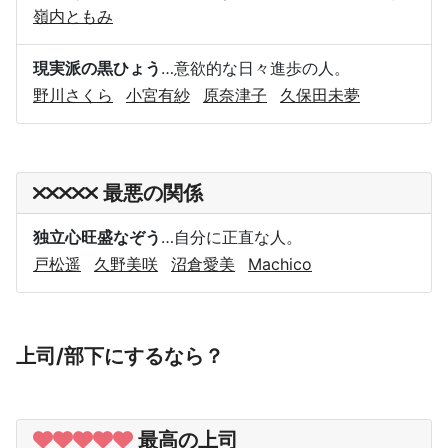
嶺内ともみ
現実派の黒ひょう
…意欲的な日々進歩の人。
野川さくら
小宮有紗
原奈津子
久保田未夢
最悪の関係
独立心旺盛なぞう
…自分に正直な人。
戸松遥
久野美咲
沼倉愛美
Machico
上司/部下にするなら？
最高の上司