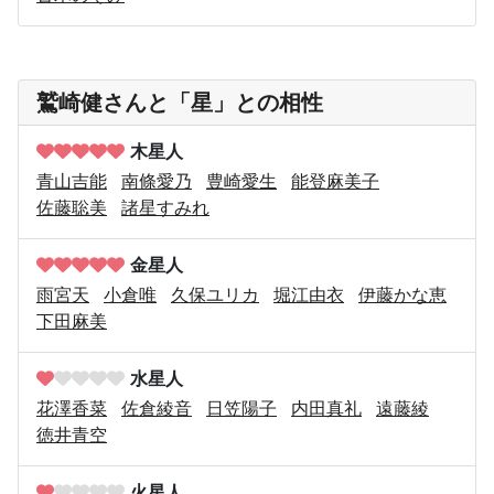
鷲崎健さんと「星」との相性
木星人
青山吉能
南條愛乃
豊崎愛生
能登麻美子
佐藤聡美
諸星すみれ
金星人
雨宮天
小倉唯
久保ユリカ
堀江由衣
伊藤かな恵
下田麻美
水星人
花澤香菜
佐倉綾音
日笠陽子
内田真礼
遠藤綾
徳井青空
火星人