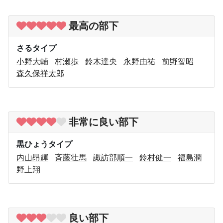
最高の部下
さるタイプ
小野大輔
村瀬歩
鈴木達央
永野由祐
前野智昭
森久保祥太郎
非常に良い部下
黒ひょうタイプ
内山昂輝
斉藤壮馬
諏訪部順一
鈴村健一
福島潤
野上翔
良い部下