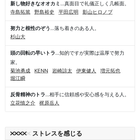
新し物好きなオオカミ
…真面目で礼儀正しく几帳面。
寺島拓篤
野島裕史
平田広明
影山ヒロノブ
努力と根性のぞう
…落ち着きのある人。
杉山大
頭の回転の早いトラ
…知的ですが実際は温厚で努力
家。
菊池勇成
KENN
岩崎諒太
伊東健人
増元拓也
堀江瞬
反骨精神のトラ
…相手に信頼感や安心感を与える人。
立花慎之介
梶原岳人
ストレスを感じる