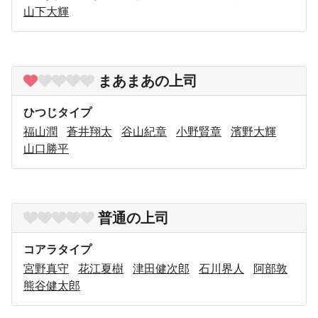
山下大輝
まあまあの上司
ひつじタイプ
福山潤
蒼井翔太
谷山紀章
小野賢章
濱野大輝
山口勝平
普通の上司
コアラタイプ
宮野真守
花江夏樹
津田健次郎
石川界人
阿部敦
熊谷健太郎