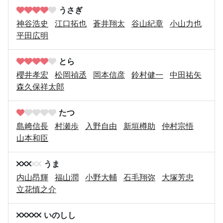
うさぎ
神谷浩史
江口拓也
蒼井翔太
谷山紀章
小山力也
平田広明
とら
櫻井孝宏
松岡禎丞
岡本信彦
鈴村健一
中田祐矢
森久保祥太郎
たつ
島﨑信長
村瀬歩
入野自由
新垣樽助
仲村宗悟
山本和臣
うま
内山昂輝
福山潤
小野大輔
石毛翔弥
大塚芳忠
立花慎之介
いのしし