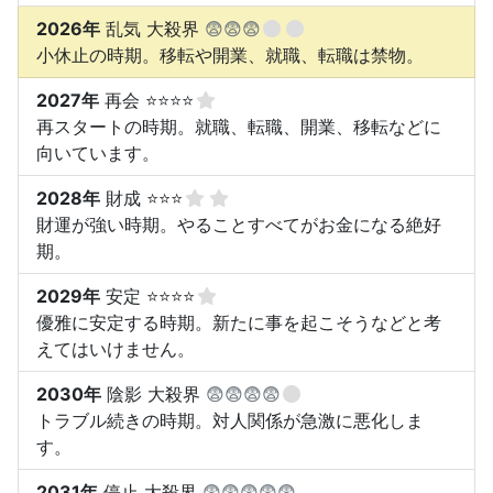
2026年
乱気 大殺界
😨😨😨
小休止の時期。移転や開業、就職、転職は禁物。
2027年
再会 ⭐⭐⭐⭐
再スタートの時期。就職、転職、開業、移転などに
向いています。
2028年
財成 ⭐⭐⭐
財運が強い時期。やることすべてがお金になる絶好
期。
2029年
安定 ⭐⭐⭐⭐
優雅に安定する時期。新たに事を起こそうなどと考
えてはいけません。
2030年
陰影 大殺界
😨😨😨😨
トラブル続きの時期。対人関係が急激に悪化しま
す。
2031年
停止 大殺界
😨😨😨😨😨