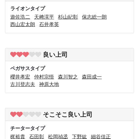
ライオンタイプ
遊佐浩二
天﨑滉平
杉山紀彰
保志総一朗
西山宏太朗
石井孝英
良い上司
ペガサスタイプ
櫻井孝宏
仲村宗悟
森川智之
森田成一
古川登志夫
神原大地
そこそこ良い上司
チータータイプ
梶裕貴
石田彰
松岡禎丞
下野紘
細谷佳正