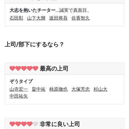
大志を抱いたチーター
…誠実で真面目。
石田彰
山下大輝
坂田将吾
佐香智久
上司/部下にするなら？
最高の上司
ぞうタイプ
山寺宏一
畠中祐
柿原徹也
大塚芳忠
杉山大
中田祐矢
非常に良い上司