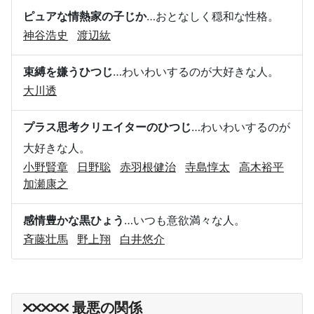
ピュアな情熱家の子じか
…おとなしく穏和な性格。
神谷浩史
渡辺紘
束縛を嫌うひつじ
…わいわいするのが大好きな人。
大川透
プラス思考クリエイターのひつじ
…わいわいするのが
大好きな人。
小野賢章
日野聡
赤羽根健治
寺島惇太
高木裕平
加瀬康之
感情豊かな黒ひょう
…いつも意欲満々な人。
斉藤壮馬
野上翔
白井悠介
最悪の関係