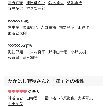
宮野真守
津田健次郎
鈴木達央
菊池勇成
寺島拓篤
神尾晋一郎
いぬ
畠中祐
柿原徹也
永野由祐
前野智昭
細谷佳正
熊谷健太郎
ねずみ
諏訪部順一
木村良平
野津山幸宏
小野友樹
代永翼
豊永利行
たかはし智秋さんと「星」との相性
金星人
神谷浩史
山寺宏一
畠中祐
柿原徹也
大塚芳忠
中田祐矢