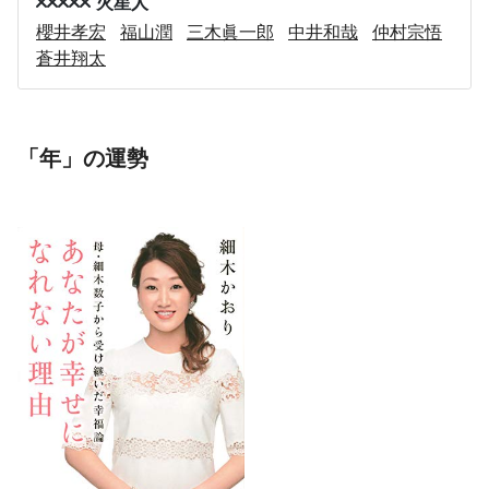
火星人
櫻井孝宏
福山潤
三木眞一郎
中井和哉
仲村宗悟
蒼井翔太
「年」の運勢