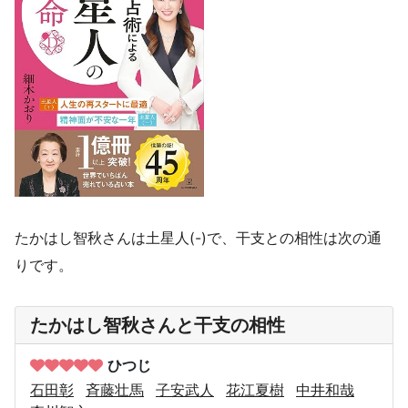
たかはし智秋さんは土星人(-)で、干支との相性は次の通
りです。
たかはし智秋さんと干支の相性
ひつじ
石田彰
斉藤壮馬
子安武人
花江夏樹
中井和哉