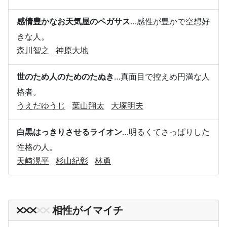
感情豊かなお天気屋のペガサス
…感性が豊かで空想好
きな人。
森川智之
神原大地
世のため人のためのたぬき
…真面目で控えめ円満な人
格者。
うえだゆうじ
葉山翔太
大塚明夫
白黒はっきりさせるライオン
…明るくてさっぱりした
性格の人。
天﨑滉平
杉山紀彰
林勇
相性がイマイチ