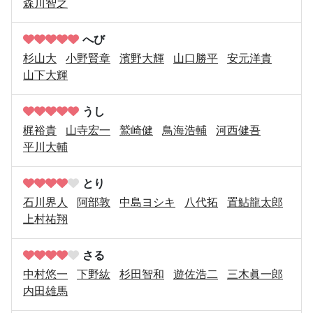
森川智之
へび
杉山大
小野賢章
濱野大輝
山口勝平
安元洋貴
山下大輝
うし
梶裕貴
山寺宏一
鷲崎健
鳥海浩輔
河西健吾
平川大輔
とり
石川界人
阿部敦
中島ヨシキ
八代拓
置鮎龍太郎
上村祐翔
さる
中村悠一
下野紘
杉田智和
遊佐浩二
三木眞一郎
内田雄馬