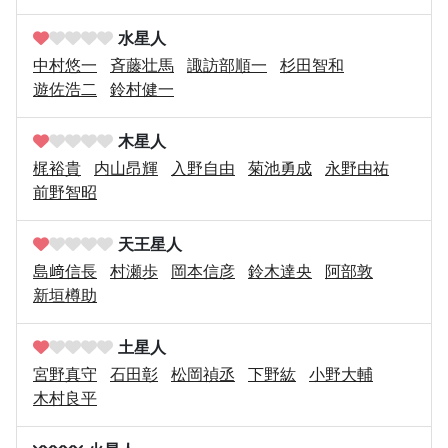
水星人
中村悠一
斉藤壮馬
諏訪部順一
杉田智和
遊佐浩二
鈴村健一
木星人
梶裕貴
内山昂輝
入野自由
菊池勇成
永野由祐
前野智昭
天王星人
島﨑信長
村瀬歩
岡本信彦
鈴木達央
阿部敦
新垣樽助
土星人
宮野真守
石田彰
松岡禎丞
下野紘
小野大輔
木村良平