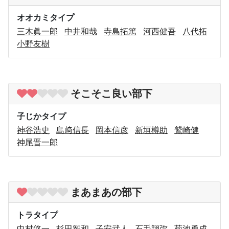
オオカミタイプ
三木眞一郎
中井和哉
寺島拓篤
河西健吾
八代拓
小野友樹
そこそこ良い部下
子じかタイプ
神谷浩史
島﨑信長
岡本信彦
新垣樽助
鷲崎健
神尾晋一郎
まあまあの部下
トラタイプ
中村悠一
杉田智和
子安武人
石毛翔弥
菊池勇成