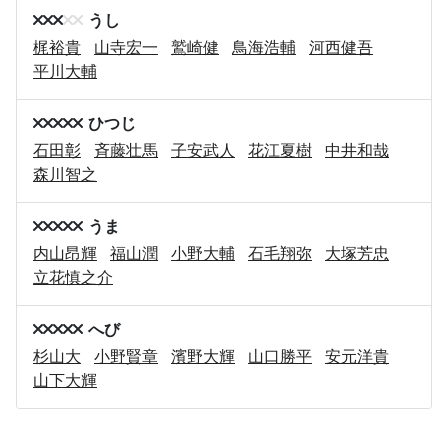
うし
梶裕貴
山寺宏一
鷲崎健
鳥海浩輔
河西健吾
平川大輔
ひつじ
石田彰
斉藤壮馬
子安武人
花江夏樹
中井和哉
森川智之
うま
内山昂輝
福山潤
小野大輔
石毛翔弥
大塚芳忠
立花慎之介
へび
杉山大
小野賢章
濱野大輝
山口勝平
安元洋貴
山下大輝