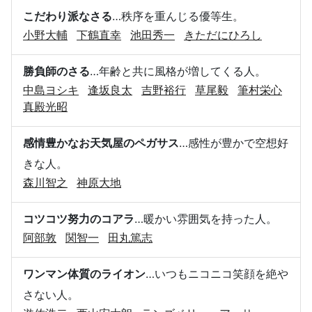
こだわり派なさる
…秩序を重んじる優等生。
小野大輔
下鶴直幸
池田秀一
きただにひろし
勝負師のさる
…年齢と共に風格が増してくる人。
中島ヨシキ
逢坂良太
吉野裕行
草尾毅
筆村栄心
真殿光昭
感情豊かなお天気屋のペガサス
…感性が豊かで空想好
きな人。
森川智之
神原大地
コツコツ努力のコアラ
…暖かい雰囲気を持った人。
阿部敦
関智一
田丸篤志
ワンマン体質のライオン
…いつもニコニコ笑顔を絶や
さない人。