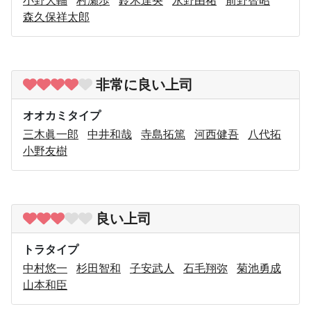
小野大輔
村瀬歩
鈴木達央
永野由祐
前野智昭
森久保祥太郎
非常に良い上司
オオカミタイプ
三木眞一郎
中井和哉
寺島拓篤
河西健吾
八代拓
小野友樹
良い上司
トラタイプ
中村悠一
杉田智和
子安武人
石毛翔弥
菊池勇成
山本和臣