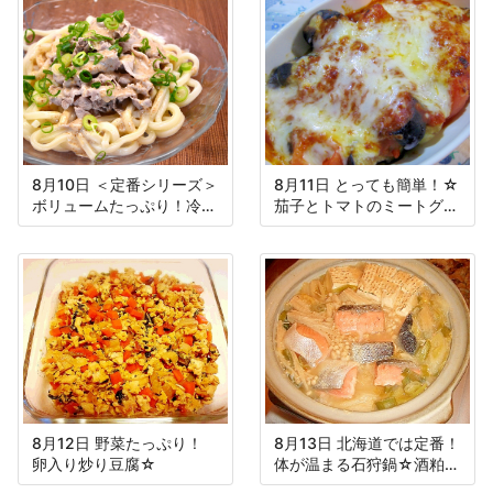
8月10日 ＜定番シリーズ＞
8月11日 とっても簡単！☆
ボリュームたっぷり！冷し
茄子とトマトのミートグラ
ゃぶうどん
タン☆
8月12日 野菜たっぷり！
8月13日 北海道では定番！
卵入り炒り豆腐☆
体が温まる石狩鍋☆酒粕入
り♪