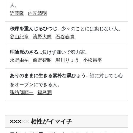
人。
近藤隆
内匠靖明
秩序を重んじるひつじ
…少々のことには動じない人。
谷山紀章
濱野大輝
石谷春貴
理論派のさる
…負けず嫌いで努力家。
永野由祐
前野智昭
堀川りょう
小松昌平
ありのままに生きる素朴な黒ひょう
…誰に対しても心
をオープンにできる人。
諏訪部順一
福島潤
相性がイマイチ