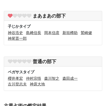
まあまあの部下
子じかタイプ
神谷浩史
島﨑信長
岡本信彦
新垣樽助
鷲崎健
神尾晋一郎
普通の部下
ペガサスタイプ
櫻井孝宏
仲村宗悟
森川智之
森田成一
古川登志夫
神原大地
六星占術の鑑定結果