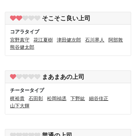
そこそこ良い上司
コアラタイプ
宮野真守
花江夏樹
津田健次郎
石川界人
阿部敦
熊谷健太郎
まあまあの上司
チータータイプ
梶裕貴
石田彰
松岡禎丞
下野紘
細谷佳正
山下大輝
普通の上司