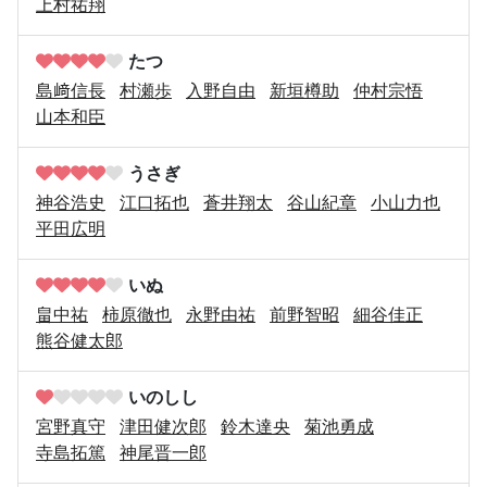
上村祐翔
たつ
島﨑信長
村瀬歩
入野自由
新垣樽助
仲村宗悟
山本和臣
うさぎ
神谷浩史
江口拓也
蒼井翔太
谷山紀章
小山力也
平田広明
いぬ
畠中祐
柿原徹也
永野由祐
前野智昭
細谷佳正
熊谷健太郎
いのしし
宮野真守
津田健次郎
鈴木達央
菊池勇成
寺島拓篤
神尾晋一郎