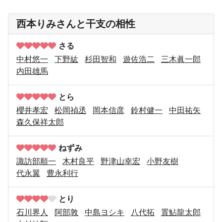
西本りみさんと干支の相性
さる
中村悠一
下野紘
杉田智和
遊佐浩二
三木眞一郎
内田雄馬
とら
櫻井孝宏
松岡禎丞
岡本信彦
鈴村健一
中田祐矢
森久保祥太郎
ねずみ
諏訪部順一
木村良平
野津山幸宏
小野友樹
代永翼
豊永利行
とり
石川界人
阿部敦
中島ヨシキ
八代拓
置鮎龍太郎