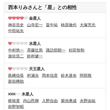
西本りみさんと「星」との相性
金星人
神谷浩史
山寺宏一
畠中祐
柿原徹也
大塚芳忠
中田祐矢
水星人
中村悠一
斉藤壮馬
諏訪部順一
杉田智和
遊佐浩二
鈴村健一
天王星人
島﨑信長
村瀬歩
岡本信彦
鈴木達央
阿部敦
新垣樽助
木星人
梶裕貴
内山昂輝
入野自由
菊池勇成
永野由祐
前野智昭