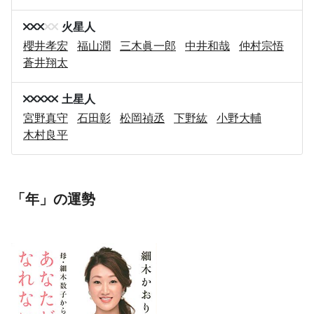
火星人
櫻井孝宏
福山潤
三木眞一郎
中井和哉
仲村宗悟
蒼井翔太
土星人
宮野真守
石田彰
松岡禎丞
下野紘
小野大輔
木村良平
「年」の運勢