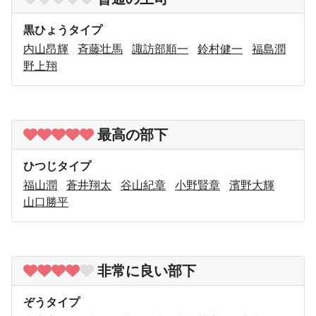
黒ひょうタイプ
内山昂輝
斉藤壮馬
諏訪部順一
鈴村健一
福島潤
野上翔
最高の部下
ひつじタイプ
福山潤
蒼井翔太
谷山紀章
小野賢章
濱野大輝
山口勝平
非常に良い部下
ぞうタイプ