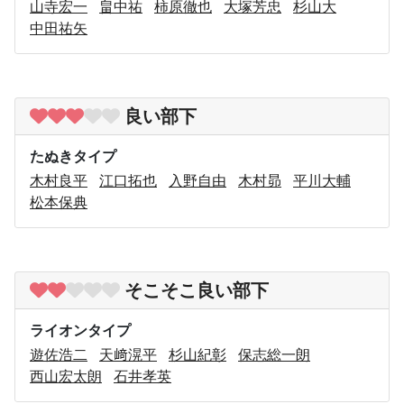
山寺宏一
畠中祐
柿原徹也
大塚芳忠
杉山大
中田祐矢
良い部下
たぬきタイプ
木村良平
江口拓也
入野自由
木村昴
平川大輔
松本保典
そこそこ良い部下
ライオンタイプ
遊佐浩二
天﨑滉平
杉山紀彰
保志総一朗
西山宏太朗
石井孝英