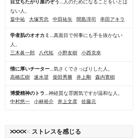
目立ちたがり屋のぞう
…人のためになることをいとは
ない人。
畠中祐
大塚芳忠
中田祐矢
間島淳司
串田アキラ
学者肌のオオカミ
…真面目で何事にも手を抜かない
人。
三木眞一郎
八代拓
小野友樹
小西克幸
情に厚いチーター
…気さくでさっぱりした人。
高橋広樹
速水奨
柴田秀勝
井上剛
森内寛樹
博愛精神のトラ
…神経質な雰囲気ですが温和な人。
中村悠一
小林裕介
井上文彦
佐藤元
ストレスを感じる