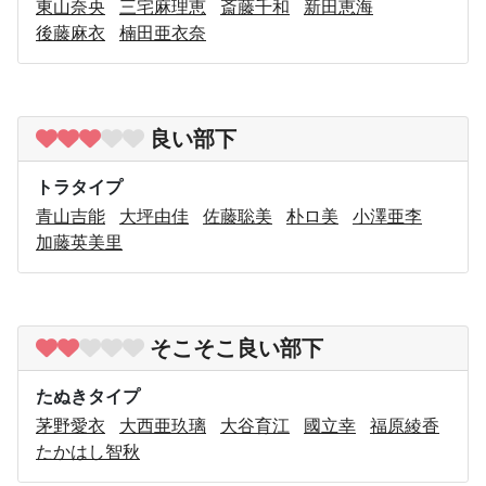
東山奈央
三宅麻理恵
斎藤千和
新田恵海
後藤麻衣
楠田亜衣奈
良い部下
トラタイプ
青山吉能
大坪由佳
佐藤聡美
朴ロ美
小澤亜李
加藤英美里
そこそこ良い部下
たぬきタイプ
茅野愛衣
大西亜玖璃
大谷育江
國立幸
福原綾香
たかはし智秋