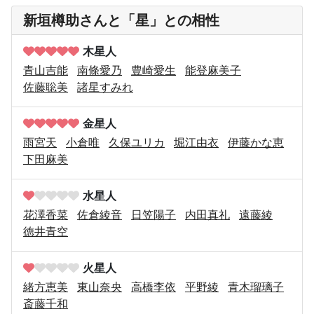
新垣樽助さんと「星」との相性
木星人
青山吉能
南條愛乃
豊崎愛生
能登麻美子
佐藤聡美
諸星すみれ
金星人
雨宮天
小倉唯
久保ユリカ
堀江由衣
伊藤かな恵
下田麻美
水星人
花澤香菜
佐倉綾音
日笠陽子
内田真礼
遠藤綾
徳井青空
火星人
緒方恵美
東山奈央
高橋李依
平野綾
青木瑠璃子
斎藤千和