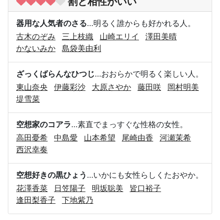
割と相性がいい
器用な人気者のさる
…明るく誰からも好かれる人。
古木のぞみ
三上枝織
山崎エリイ
澤田美晴
かないみか
島袋美由利
ざっくばらんなひつじ
…おおらかで明るく楽しい人。
東山奈央
伊藤彩沙
大原さやか
藤田咲
岡村明美
堤雪菜
空想家のコアラ
…素直でまっすぐな性格の女性。
高田憂希
中島愛
山本希望
尾崎由香
河瀬茉希
西沢幸奏
空想好きの黒ひょう
…いかにも女性らしくたおやか。
花澤香菜
日笠陽子
明坂聡美
皆口裕子
逢田梨香子
下地紫乃