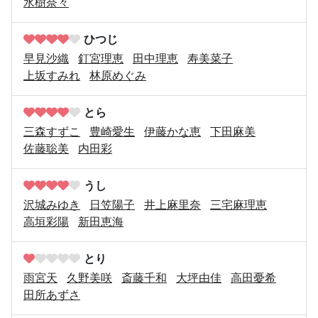
水樹奈々
ひつじ
早見沙織
釘宮理恵
田中理恵
寿美菜子
上坂すみれ
林原めぐみ
とら
三森すずこ
豊崎愛生
伊藤かな恵
下田麻美
佐藤聡美
内田彩
うし
沢城みゆき
日笠陽子
井上麻里奈
三宅麻理恵
高垣彩陽
新田恵海
とり
雨宮天
久野美咲
斎藤千和
大坪由佳
高田憂希
田所あずさ