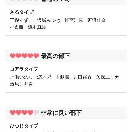
さるタイプ
三森すずこ
沢城みゆき
釘宮理恵
阿澄佳奈
小倉唯
坂本真綾
最高の部下
コアラタイプ
水瀬いのり
悠木碧
本渡楓
井口裕香
久保ユリカ
藍原ことみ
非常に良い部下
ひつじタイプ