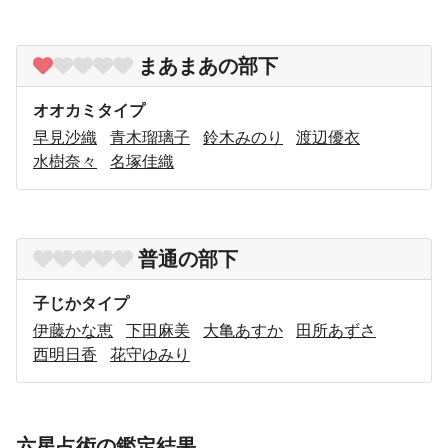
まあまあの部下
オオカミタイプ
早見沙織
青木瑠璃子
鈴木みのり
渡辺優衣
水樹奈々
名塚佳織
普通の部下
子じかタイプ
伊藤かな恵
下田麻美
大亀あすか
田所あずさ
西明日香
花守ゆみり
六星占術の鑑定結果