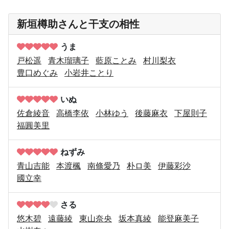
新垣樽助さんと干支の相性
うま
戸松遥
青木瑠璃子
藍原ことみ
村川梨衣
豊口めぐみ
小岩井ことり
いぬ
佐倉綾音
高橋李依
小林ゆう
後藤麻衣
下屋則子
福圓美里
ねずみ
青山吉能
本渡楓
南條愛乃
朴ロ美
伊藤彩沙
國立幸
さる
悠木碧
遠藤綾
東山奈央
坂本真綾
能登麻美子