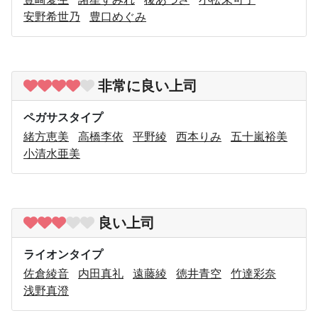
安野希世乃
豊口めぐみ
非常に良い上司
ペガサスタイプ
緒方恵美
高橋李依
平野綾
西本りみ
五十嵐裕美
小清水亜美
良い上司
ライオンタイプ
佐倉綾音
内田真礼
遠藤綾
徳井青空
竹達彩奈
浅野真澄