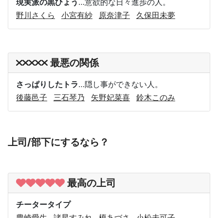
現実派の黒ひょう
…意欲的な日々進歩の人。
野川さくら
小宮有紗
原奈津子
久保田未夢
最悪の関係
さっぱりしたトラ
…隠し事ができない人。
後藤邑子
三石琴乃
矢野妃菜喜
鈴木このみ
上司/部下にするなら？
最高の上司
チータータイプ
豊崎愛生
諸星すみれ
榎あづさ
小松未可子