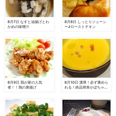
8月7日 なすと油揚げとわ
8月8日 しっとりジューシ
かめの味噌汁
ー♪ローストチキン
8月9日 我が家の人気
8月10日 濃厚！必ず褒めら
者！！鶏の唐揚げ
れる！絶品簡単かぼちゃの
スープ♡