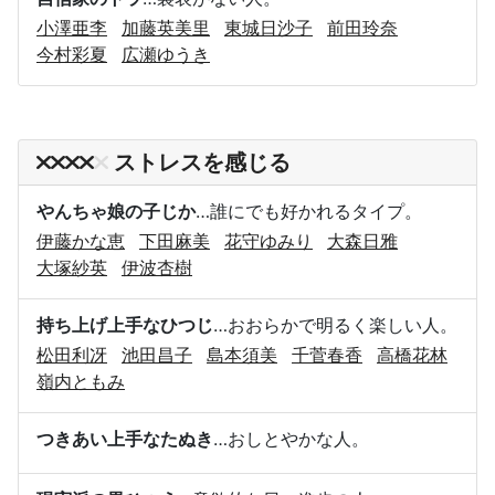
小澤亜李
加藤英美里
東城日沙子
前田玲奈
今村彩夏
広瀬ゆうき
ストレスを感じる
やんちゃ娘の子じか
…誰にでも好かれるタイプ。
伊藤かな恵
下田麻美
花守ゆみり
大森日雅
大塚紗英
伊波杏樹
持ち上げ上手なひつじ
…おおらかで明るく楽しい人。
松田利冴
池田昌子
島本須美
千菅春香
高橋花林
嶺内ともみ
つきあい上手なたぬき
…おしとやかな人。