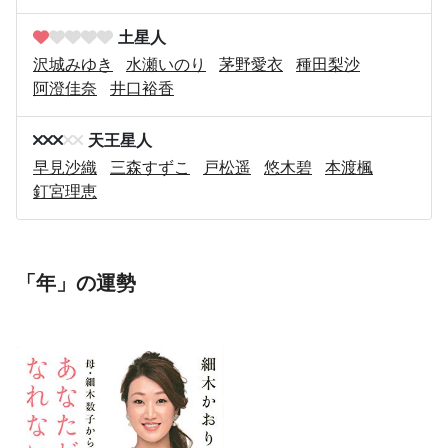
土星人
沢城みゆき
水瀬いのり
茅野愛衣
種田梨沙
阿澄佳奈
井口裕香
天王星人
早見沙織
三森すずこ
戸松遥
悠木碧
本渡楓
釘宮理恵
「年」の運勢