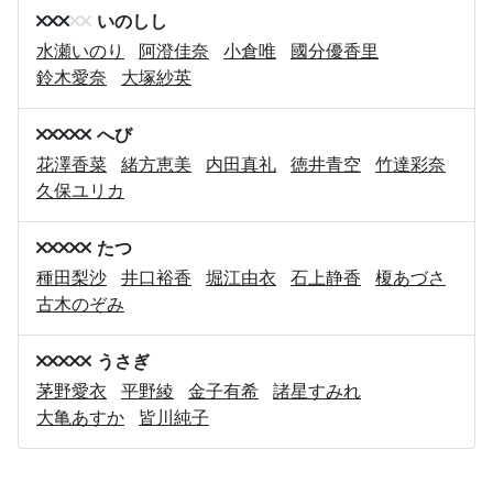
いのしし
水瀬いのり
阿澄佳奈
小倉唯
國分優香里
鈴木愛奈
大塚紗英
へび
花澤香菜
緒方恵美
内田真礼
徳井青空
竹達彩奈
久保ユリカ
たつ
種田梨沙
井口裕香
堀江由衣
石上静香
榎あづさ
古木のぞみ
うさぎ
茅野愛衣
平野綾
金子有希
諸星すみれ
大亀あすか
皆川純子