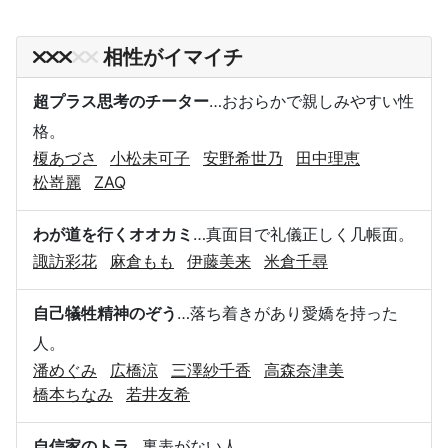
相性がイマイチ
超プラス思考のチーター
…おおらかで親しみやすい性
格。
榎あづさ
小松未可子
安野希世乃
田中理恵
松嵜麗
ZAQ
わが道を行くオオカミ
…真面目で礼儀正しく几帳面。
諏訪彩花
麻倉もも
伊藤美来
米倉千尋
自己犠牲精神のぞう
…落ち着きがあり愛嬌を持った
人。
潘めぐみ
広橋涼
三澤紗千香
高森奈津美
橋本ちなみ
若井友希
自信家のトラ
…裏表がない人。