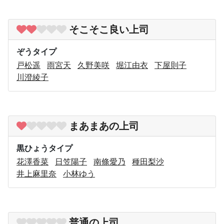
そこそこ良い上司
ぞうタイプ
戸松遥
雨宮天
久野美咲
堀江由衣
下屋則子
川澄綾子
まあまあの上司
黒ひょうタイプ
花澤香菜
日笠陽子
南條愛乃
種田梨沙
井上麻里奈
小林ゆう
普通の上司