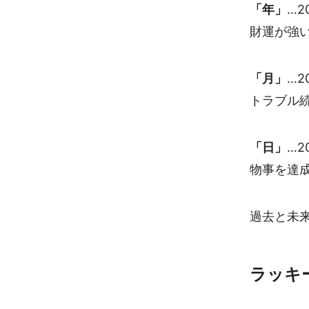
「年」
…2
財運が強
「月」
…2
トラブル
「日」
…2
物事を達
過去と未
ラッキ