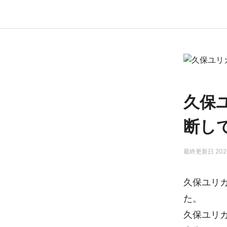
久保
断し
最終更新日 2026
久保ユリ
た。
久保ユリ