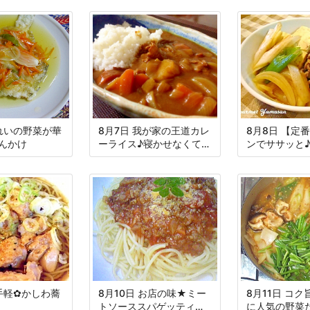
かれいの野菜が華
8月7日 我が家の王道カレ
8月8日 【定
んかけ
ーライス♪寝かせなくても
ンでササッと
美味しい♪
お手軽✿かしわ蕎
8月10日 お店の味★ミー
8月11日 コ
トソーススパゲッティー
に人気の野菜