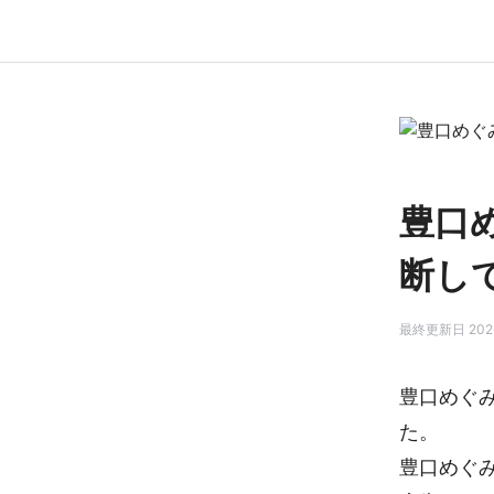
豊口
断し
最終更新日 2026
豊口めぐ
た。
豊口めぐ