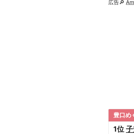
広告🔎
A
豊口め
1位
子