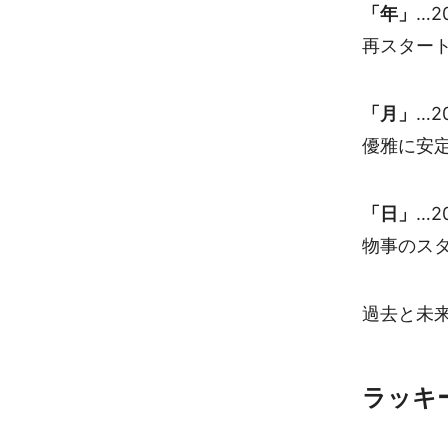
「年」
…2
再スター
「月」
…2
優雅に安
「日」
…2
物事のス
過去と未
ラッキ