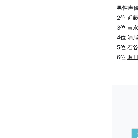
男性声優 :
2位
近
3位
吉
4位
浦
5位
石
6位
堀