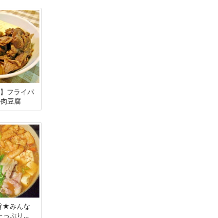
番】フライパ
♪肉豆腐
ク旨★みんな
たっぷり豚