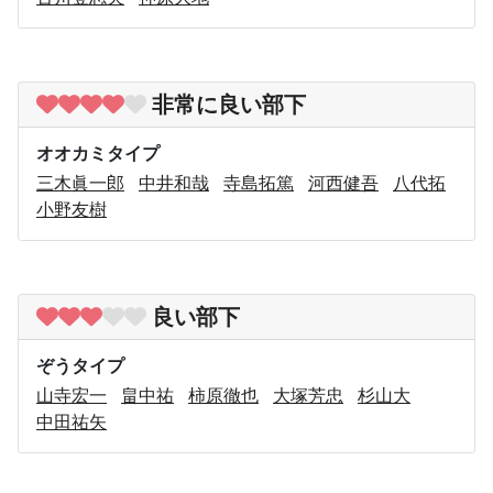
非常に良い部下
オオカミタイプ
三木眞一郎
中井和哉
寺島拓篤
河西健吾
八代拓
小野友樹
良い部下
ぞうタイプ
山寺宏一
畠中祐
柿原徹也
大塚芳忠
杉山大
中田祐矢