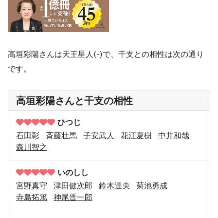
高垣彩陽さんは天王星人(-)で、干支との相性は次の通り
です。
高垣彩陽さんと干支の相性
ひつじ
石田彰
斉藤壮馬
子安武人
花江夏樹
中井和哉
森川智之
いのしし
宮野真守
津田健次郎
鈴木達央
菊池勇成
寺島拓篤
神尾晋一郎