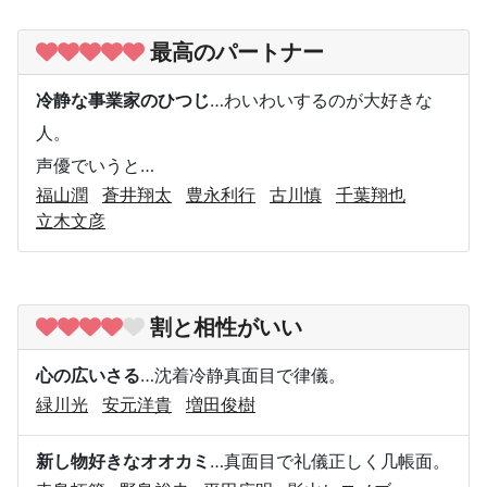
最高のパートナー
冷静な事業家のひつじ
…わいわいするのが大好きな
人。
声優でいうと…
福山潤
蒼井翔太
豊永利行
古川慎
千葉翔也
立木文彦
割と相性がいい
心の広いさる
…沈着冷静真面目で律儀。
緑川光
安元洋貴
増田俊樹
新し物好きなオオカミ
…真面目で礼儀正しく几帳面。