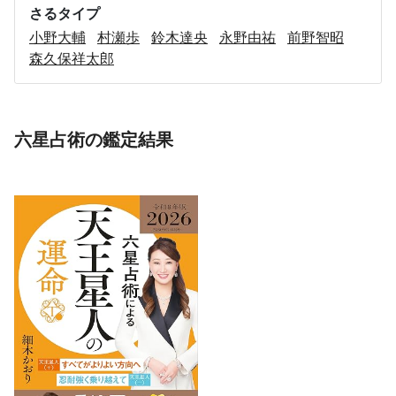
さるタイプ
小野大輔
村瀬歩
鈴木達央
永野由祐
前野智昭
森久保祥太郎
六星占術の鑑定結果