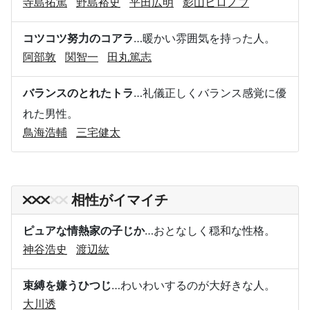
寺島拓篤
野島裕史
平田広明
影山ヒロノブ
コツコツ努力のコアラ
…暖かい雰囲気を持った人。
阿部敦
関智一
田丸篤志
バランスのとれたトラ
…礼儀正しくバランス感覚に優
れた男性。
鳥海浩輔
三宅健太
相性がイマイチ
ピュアな情熱家の子じか
…おとなしく穏和な性格。
神谷浩史
渡辺紘
束縛を嫌うひつじ
…わいわいするのが大好きな人。
大川透