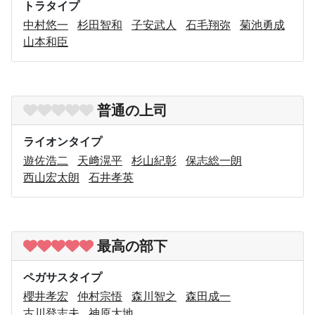
トラタイプ
中村悠一
杉田智和
子安武人
石毛翔弥
菊池勇成
山本和臣
普通の上司
ライオンタイプ
遊佐浩二
天﨑滉平
杉山紀彰
保志総一朗
西山宏太朗
石井孝英
最高の部下
ペガサスタイプ
櫻井孝宏
仲村宗悟
森川智之
森田成一
古川登志夫
神原大地