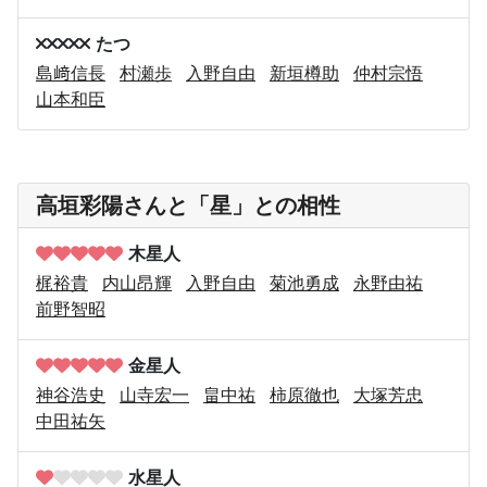
たつ
島﨑信長
村瀬歩
入野自由
新垣樽助
仲村宗悟
山本和臣
高垣彩陽さんと「星」との相性
木星人
梶裕貴
内山昂輝
入野自由
菊池勇成
永野由祐
前野智昭
金星人
神谷浩史
山寺宏一
畠中祐
柿原徹也
大塚芳忠
中田祐矢
水星人