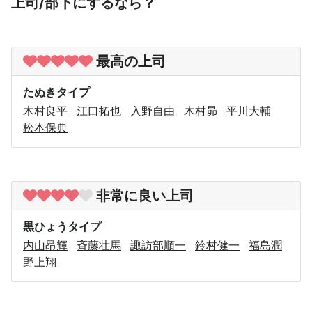
上司/部下にするなら？
最高の上司
たぬきタイプ
木村良平
江口拓也
入野自由
木村昴
平川大輔
松本保典
非常に良い上司
黒ひょうタイプ
内山昂輝
斉藤壮馬
諏訪部順一
鈴村健一
福島潤
野上翔