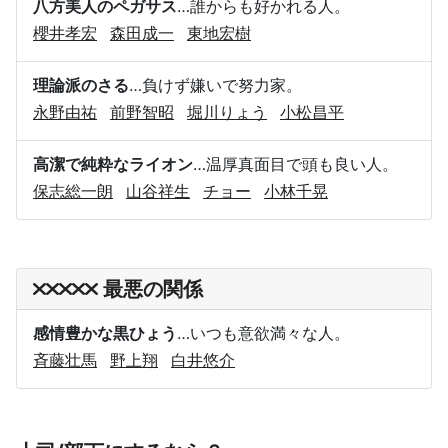
八方美人のペガサス
…誰からも好かれる人。
櫻井孝宏
森田成一
東地宏樹
理論派のさる
…負けず嫌いで努力家。
永野由祐
前野智昭
堀川りょう
小松昌平
高潔で純粋なライオン
…温厚真面目で頭も良い人。
保志総一朗
山谷祥生
チョー
小林千晃
最悪の関係
感情豊かな黒ひょう
…いつも意欲満々な人。
斉藤壮馬
野上翔
白井悠介