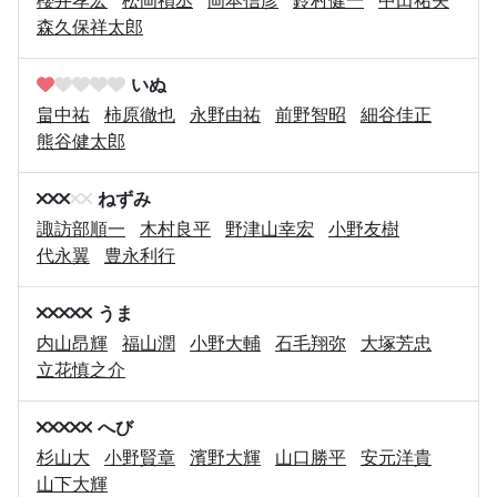
森久保祥太郎
いぬ
畠中祐
柿原徹也
永野由祐
前野智昭
細谷佳正
熊谷健太郎
ねずみ
諏訪部順一
木村良平
野津山幸宏
小野友樹
代永翼
豊永利行
うま
内山昂輝
福山潤
小野大輔
石毛翔弥
大塚芳忠
立花慎之介
へび
杉山大
小野賢章
濱野大輝
山口勝平
安元洋貴
山下大輝