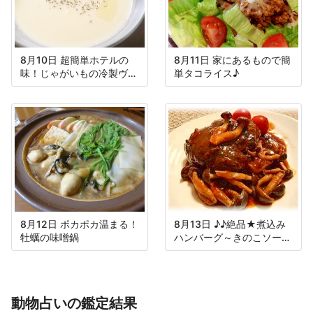
8月10日 超簡単ホテルの
8月11日 家にあるもので簡
味！じゃがいもの冷製ヴィ
単タコライス♪
シソワーズ
8月12日 ポカポカ温まる！
8月13日 ♪♪絶品★煮込み
牡蠣の味噌鍋
ハンバーグ～きのこソース
～♪♪
動物占いの鑑定結果