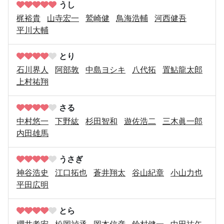
うし
梶裕貴
山寺宏一
鷲崎健
鳥海浩輔
河西健吾
平川大輔
とり
石川界人
阿部敦
中島ヨシキ
八代拓
置鮎龍太郎
上村祐翔
さる
中村悠一
下野紘
杉田智和
遊佐浩二
三木眞一郎
内田雄馬
うさぎ
神谷浩史
江口拓也
蒼井翔太
谷山紀章
小山力也
平田広明
とら
櫻井孝宏
松岡禎丞
岡本信彦
鈴村健一
中田祐矢