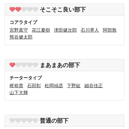
そこそこ良い部下
コアラタイプ
宮野真守
花江夏樹
津田健次郎
石川界人
阿部敦
熊谷健太郎
まあまあの部下
チータータイプ
梶裕貴
石田彰
松岡禎丞
下野紘
細谷佳正
山下大輝
普通の部下