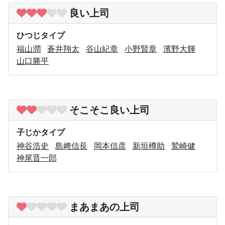
良い上司
ひつじタイプ
福山潤
蒼井翔太
谷山紀章
小野賢章
濱野大輝
山口勝平
そこそこ良い上司
子じかタイプ
神谷浩史
島﨑信長
岡本信彦
新垣樽助
鷲崎健
神尾晋一郎
まあまあの上司