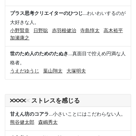
プラス思考クリエイターのひつじ
…わいわいするのが
大好きな人。
小野賢章
日野聡
赤羽根健治
寺島惇太
高木裕平
加瀬康之
世のため人のためのたぬき
…真面目で控えめ円満な人
格者。
うえだゆうじ
葉山翔太
大塚明夫
ストレスを感じる
甘えん坊のコアラ
…小さいことにはこだわらない人。
熊谷健太郎
森嶋秀太