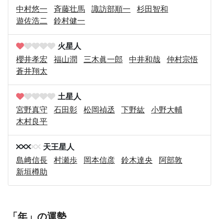
中村悠一
斉藤壮馬
諏訪部順一
杉田智和
遊佐浩二
鈴村健一
火星人
櫻井孝宏
福山潤
三木眞一郎
中井和哉
仲村宗悟
蒼井翔太
土星人
宮野真守
石田彰
松岡禎丞
下野紘
小野大輔
木村良平
天王星人
島﨑信長
村瀬歩
岡本信彦
鈴木達央
阿部敦
新垣樽助
「年」の運勢